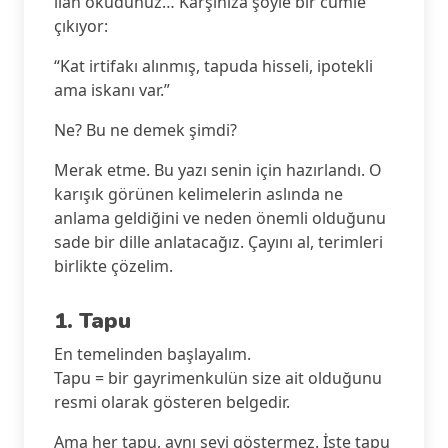
ilan okudunuz… Karşınıza şöyle bir cümle
çıkıyor:
“Kat irtifakı alınmış, tapuda hisseli, ipotekli
ama iskanı var.”
Ne? Bu ne demek şimdi?
Merak etme. Bu yazı senin için hazırlandı. O
karışık görünen kelimelerin aslında ne
anlama geldiğini ve neden önemli olduğunu
sade bir dille anlatacağız. Çayını al, terimleri
birlikte çözelim.
1. Tapu
En temelinden başlayalım.
Tapu = bir gayrimenkulün size ait olduğunu
resmi olarak gösteren belgedir.
Ama her tapu, aynı şeyi göstermez. İşte tapu