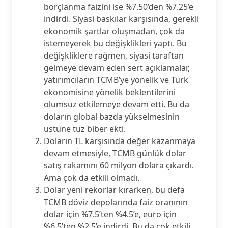
borçlanma faizini ise %7.50’den %7.25’e
indirdi. Siyasi baskılar karşısında, gerekli
ekonomik şartlar oluşmadan, çok da
istemeyerek bu değişklikleri yaptı. Bu
değişkliklere rağmen, siyasi taraftan
gelmeye devam eden sert açıklamalar,
yatırımcıların TCMB’ye yönelik ve Türk
ekonomisine yönelik beklentilerini
olumsuz etkilemeye devam etti. Bu da
doların global bazda yükselmesinin
üstüne tuz biber ekti.
Doların TL karşısında değer kazanmaya
devam etmesiyle, TCMB günlük dolar
satış rakamını 60 milyon dolara çıkardı.
Ama çok da etkili olmadı.
Dolar yeni rekorlar kırarken, bu defa
TCMB döviz depolarında faiz oranının
dolar için %7.5’ten %4.5’e, euro için
%6.5’ten %2.5’e indirdi. Bu da çok etkili