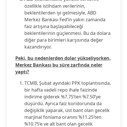
özellikle istihdam verilerinin,
beklentilerden iyi gelmesiyle, ABD
Merkez Bankası Fed’in yakın zamanda
faiz artışına başlayabileceği
beklentilerinin güçlenmesi. Bu da dolara
diğer para birimleri karşısında değer
kazandırıyor.
Peki, bu nedenlerden dolar yükseliyorken,
Merkez Bankası bu süre zarfında neler
yaptı?
TCMB, Şubat ayındaki PPK toplantısında,
bir hafta vadeli repo ihale faizinde
indirime giderek %7.75’ten %7.50’ye
düşürdü. Ayrıca faiz koridorunda da
değişiklik yaparak, üst bant olan gecelik
marjinal fonlama oranını %11.25’ten
%10.75’e ve alt bant olan gecelik