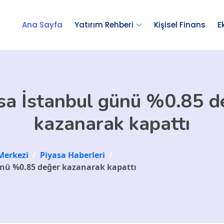
Ana Sayfa
Yatırım Rehberi
Kişisel Finans
E
sa İstanbul günü %0.85 d
kazanarak kapattı
Merkezi
/
Piyasa Haberleri
/
ünü %0.85 değer kazanarak kapattı