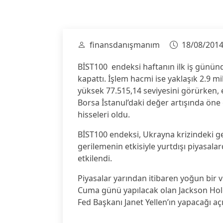
finansdanışmanım
18/08/201
BİST100 endeksi haftanın ilk iş günü
kapattı. İşlem hacmi ise yaklaşık 2.9 m
yüksek 77.515,14 seviyesini görürken, 
Borsa İstanul’daki değer artışında öne 
hisseleri oldu.
BİST100 endeksi, Ukrayna krizindeki ger
gerilemenin etkisiyle yurtdışı piyasa
etkilendi.
Piyasalar yarından itibaren yoğun bir v
Cuma günü yapılacak olan Jackson Hole
Fed Başkanı Janet Yellen’ın yapacağı a