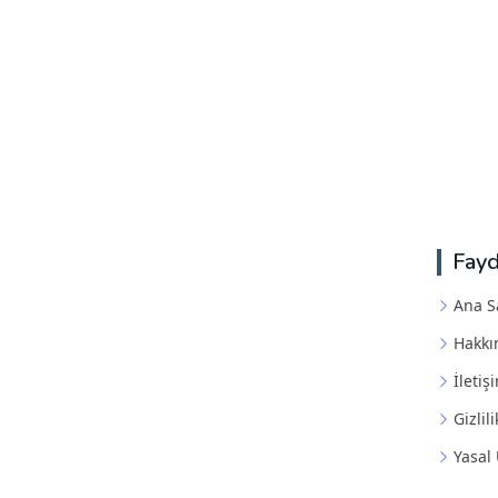
Fayd
Ana S
Hakkı
İletiş
Gizlili
Yasal 