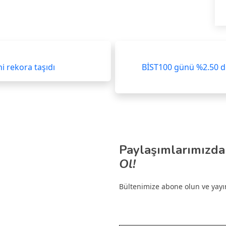
ni rekora taşıdı
BİST100 günü %2.50 d
Paylaşımlarımızda
Ol!
Bültenimize abone olun ve yayınl
E-postanızı yazın…