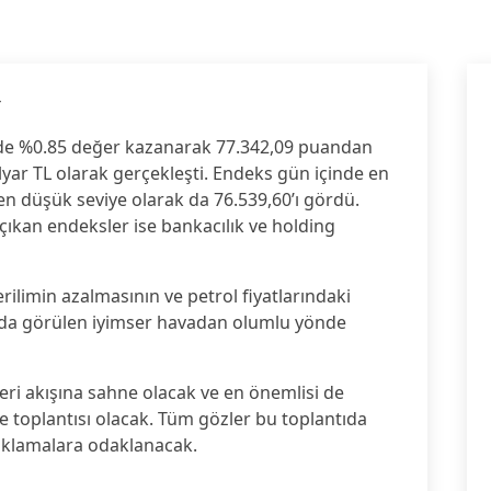
4
nde %0.85 değer kazanarak 77.342,09 puandan
ilyar TL olarak gerçekleşti. Endeks gün içinde en
en düşük seviye olarak da 76.539,60’ı gördü.
çıkan endeksler ise bankacılık ve holding
ilimin azalmasının ve petrol fiyatlarındaki
larda görülen iyimser havadan olumlu yönde
eri akışına sahne olacak ve en önemlisi de
 toplantısı olacak. Tüm gözler bu toplantıda
çıklamalara odaklanacak.