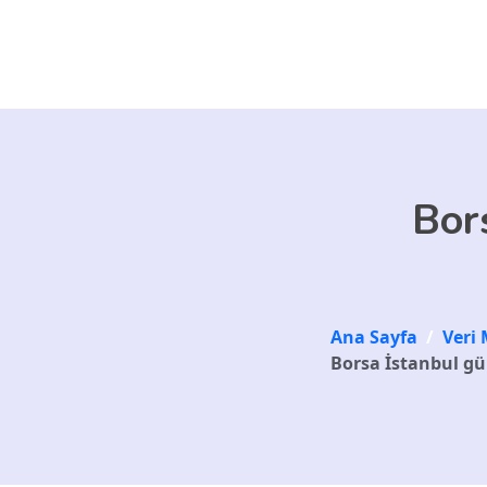
Skip to main content
Bor
Ana Sayfa
/
Veri 
Borsa İstanbul g