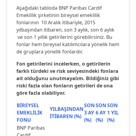
Aşağıdaki tabloda BNP Paribas Cardif
Emeklilik şirketinin bireysel emeklilik
fonlarının 10 Aralık itibariyle, 2015
yılbaşından itibaren, son 3 aylık, son 6 aylık
ve son 1 yıllık getirilerini görebilirsiniz. Bu
fonlar hem bireysel katılımcılara yönelik hem
de gruplara yönelik fonlardır.
Fon getirilerini incelerken, o getirilerin
farklı türdeki ve risk seviyesindeki fonlara
ait olduğunu unutmayalım. Bildiğiniz gibi
riski fazla olan fonların getirileri de ona
göre fazla olabiliyor.
BİREYSEL
SON
SON
SON
YILBAŞINDAN
EMEKLİLİK
3 AY
6 AY
1 YIL
İTİBAREN (%)
FONU
(%)
(%)
(%)
BNP Paribas
Cardif