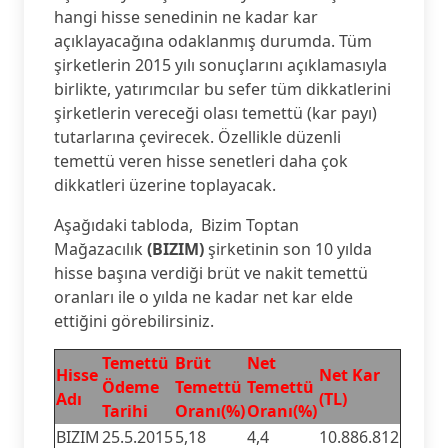
hangi hisse senedinin ne kadar kar
açıklayacağına odaklanmış durumda. Tüm
şirketlerin 2015 yılı sonuçlarını açıklamasıyla
birlikte, yatırımcılar bu sefer tüm dikkatlerini
şirketlerin vereceği olası temettü (kar payı)
tutarlarına çevirecek. Özellikle düzenli
temettü veren hisse senetleri daha çok
dikkatleri üzerine toplayacak.
Aşağıdaki tabloda, Bizim Toptan
Mağazacılık
(BIZIM)
şirketinin son 10 yılda
hisse başına verdiği brüt ve nakit temettü
oranları ile o yılda ne kadar net kar elde
ettiğini görebilirsiniz.
Temettü
Brüt
Net
Hisse
Net Kar
Ödeme
Temettü
Temettü
Adı
(TL)
Tarihi
Oranı(%)
Oranı(%)
BIZIM
25.5.2015
5,18
4,4
10.886.812