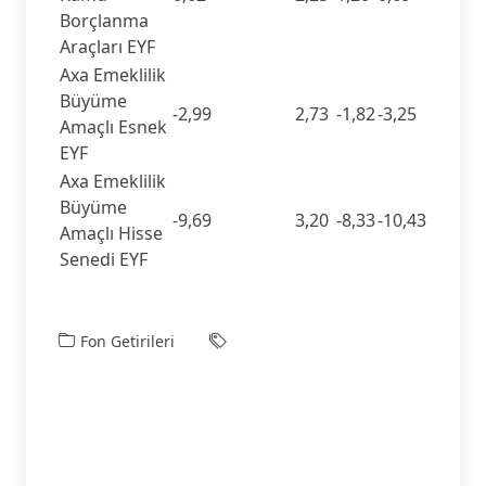
Borçlanma
Araçları EYF
Axa Emeklilik
Büyüme
-2,99
2,73
-1,82
-3,25
Amaçlı Esnek
EYF
Axa Emeklilik
Büyüme
-9,69
3,20
-8,33
-10,43
Amaçlı Hisse
Senedi EYF
Fon Getirileri