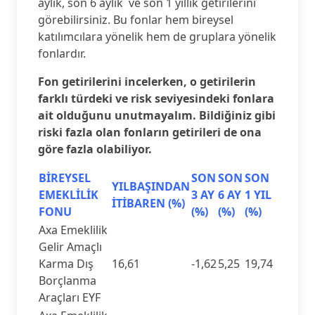
aylık, son 6 aylık ve son 1 yıllık getirilerini
görebilirsiniz. Bu fonlar hem bireysel
katılımcılara yönelik hem de gruplara yönelik
fonlardır.
Fon getirilerini incelerken, o getirilerin
farklı türdeki ve risk seviyesindeki fonlara
ait olduğunu unutmayalım. Bildiğiniz gibi
riski fazla olan fonların getirileri de ona
göre fazla olabiliyor.
BİREYSEL
SON
SON
SON
YILBAŞINDAN
EMEKLİLİK
3 AY
6 AY
1 YIL
İTİBAREN (%)
FONU
(%)
(%)
(%)
Axa Emeklilik
Gelir Amaçlı
Karma Dış
16,61
-1,62
5,25
19,74
Borçlanma
Araçları EYF