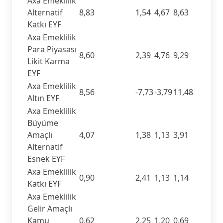
Axa Emeklilik
Alternatif
8,83
1,54
4,67
8,63
Katkı EYF
Axa Emeklilik
Para Piyasası
8,60
2,39
4,76
9,29
Likit Karma
EYF
Axa Emeklilik
8,56
-7,73
-3,79
11,48
Altın EYF
Axa Emeklilik
Büyüme
Amaçlı
4,07
1,38
1,13
3,91
Alternatif
Esnek EYF
Axa Emeklilik
0,90
2,41
1,13
1,14
Katkı EYF
Axa Emeklilik
Gelir Amaçlı
Kamu
0,62
2,25
1,20
0,69