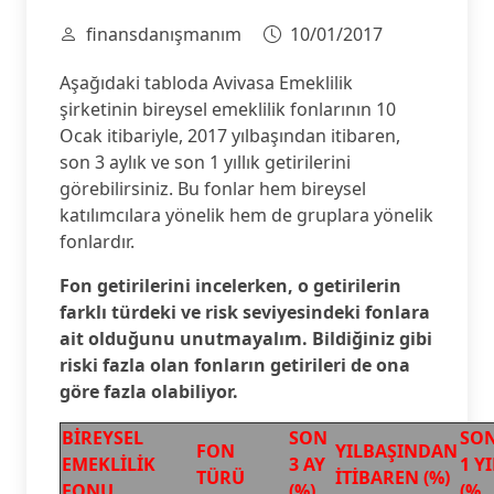
finansdanışmanım
10/01/2017
Aşağıdaki tabloda Avivasa Emeklilik
şirketinin bireysel emeklilik fonlarının 10
Ocak itibariyle, 2017 yılbaşından itibaren,
son 3 aylık ve son 1 yıllık getirilerini
görebilirsiniz. Bu fonlar hem bireysel
katılımcılara yönelik hem de gruplara yönelik
fonlardır.
Fon getirilerini incelerken, o getirilerin
farklı türdeki ve risk seviyesindeki fonlara
ait olduğunu unutmayalım. Bildiğiniz gibi
riski fazla olan fonların getirileri de ona
göre fazla olabiliyor.
BİREYSEL
SON
SO
FON
YILBAŞINDAN
EMEKLİLİK
3 AY
1 YI
TÜRÜ
İTİBAREN (%)
FONU
(%)
(%