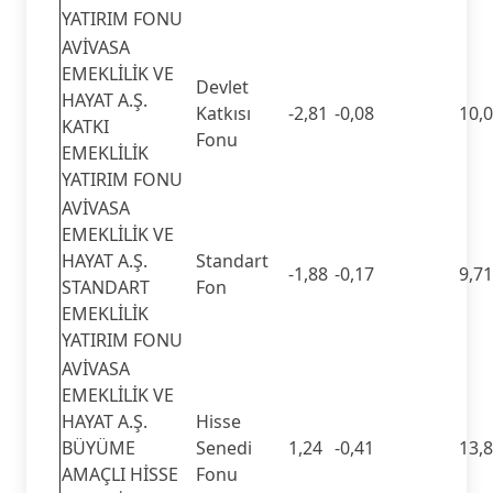
YATIRIM FONU
AVİVASA
EMEKLİLİK VE
Devlet
HAYAT A.Ş.
Katkısı
-2,81
-0,08
10,
KATKI
Fonu
EMEKLİLİK
YATIRIM FONU
AVİVASA
EMEKLİLİK VE
HAYAT A.Ş.
Standart
-1,88
-0,17
9,71
STANDART
Fon
EMEKLİLİK
YATIRIM FONU
AVİVASA
EMEKLİLİK VE
HAYAT A.Ş.
Hisse
BÜYÜME
Senedi
1,24
-0,41
13,
AMAÇLI HİSSE
Fonu