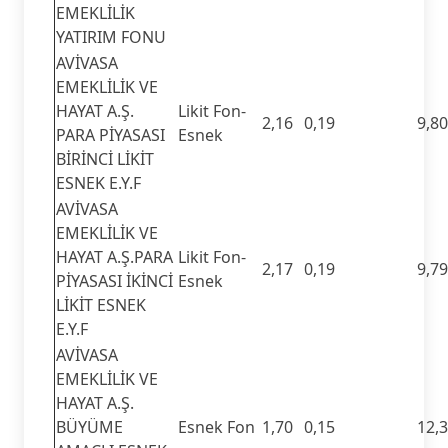
EMEKLİLİK
YATIRIM FONU
AVİVASA
EMEKLİLİK VE
HAYAT A.Ş.
Likit Fon-
2,16
0,19
9,80
PARA PİYASASI
Esnek
BİRİNCİ LİKİT
ESNEK E.Y.F
AVİVASA
EMEKLİLİK VE
HAYAT A.Ş.PARA
Likit Fon-
2,17
0,19
9,79
PİYASASI İKİNCİ
Esnek
LİKİT ESNEK
E.Y.F
AVİVASA
EMEKLİLİK VE
HAYAT A.Ş.
BÜYÜME
Esnek Fon
1,70
0,15
12,