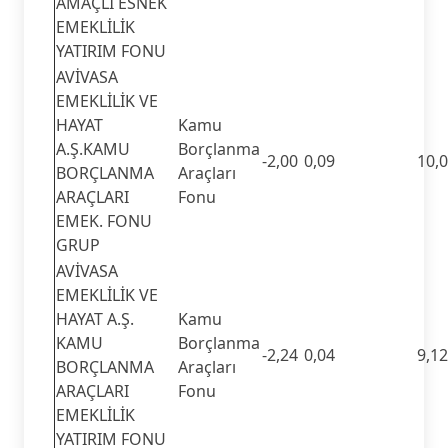
AMAÇLI ESNEK
EMEKLİLİK
YATIRIM FONU
AVİVASA
EMEKLİLİK VE
HAYAT
Kamu
A.Ş.KAMU
Borçlanma
-2,00
0,09
10,
BORÇLANMA
Araçları
ARAÇLARI
Fonu
EMEK. FONU
GRUP
AVİVASA
EMEKLİLİK VE
HAYAT A.Ş.
Kamu
KAMU
Borçlanma
-2,24
0,04
9,12
BORÇLANMA
Araçları
ARAÇLARI
Fonu
EMEKLİLİK
YATIRIM FONU