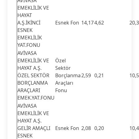
AVİVASA
EMEKLİLİK VE
HAYAT
A.Ş.İKİNCİ
Esnek Fon
14,17
4,62
20,
ESNEK
EMEKLİLİK
YAT.FONU
AVİVASA
EMEKLİLİK VE
Özel
HAYAT A.Ş.
Sektör
ÖZEL SEKTÖR
Borçlanma
2,59
0,21
10,
BORÇLANMA
Araçları
ARAÇLARI
Fonu
EMEK.YAT.FONU
AVİVASA
EMEKLİLİK VE
HAYAT A.Ş.
GELİR AMAÇLI
Esnek Fon
2,08
0,20
10,
ESNEK