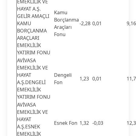
EMEKLİLİK VE
HAYAT A.Ş.
Kamu
GELİR AMAÇLI
Borçlanma
KAMU
-2,28
0,01
9,16
Araçları
BORÇLANMA
Fonu
ARAÇLARI
EMEKLİLİK
YATIRIM FONU
AVİVASA
EMEKLİLİK VE
HAYAT
Dengeli
1,23
0,01
11,
A.Ş.DENGELİ
Fon
EMEKLİLİK
YATIRIM FONU
AVİVASA
EMEKLİLİK VE
HAYAT
Esnek Fon
1,32
-0,03
12,
A.Ş.ESNEK
EMEKLİLİK