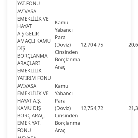
YAT.FONU
AVİVASA
EMEKLİLİK VE
Kamu
HAYAT
Yabancı
A.Ş.GELİR
Para
AMAÇLI KAMU
(Döviz)
12,70
4,75
20,
DIŞ
Cinsinden
BORÇLANMA
Borçlanma
ARAÇLARI
Araç
EMEKLİLİK
YATIRIM FONU
AVİVASA
Kamu
EMEKLİLİK VE
Yabancı
HAYAT A.Ş.
Para
KAMU DIŞ
(Döviz)
12,75
4,72
21,
BORÇ ARAÇ.
Cinsinden
EMEK YAT.
Borçlanma
FONU
Araç