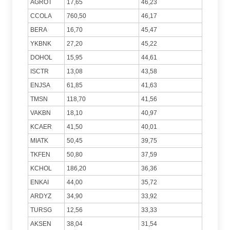
AGROT
17,65
46,23
CCOLA
760,50
46,17
BERA
16,70
45,47
YKBNK
27,20
45,22
DOHOL
15,95
44,61
ISCTR
13,08
43,58
ENJSA
61,85
41,63
TMSN
118,70
41,56
VAKBN
18,10
40,97
KCAER
41,50
40,01
MIATK
50,45
39,75
TKFEN
50,80
37,59
KCHOL
186,20
36,36
ENKAI
44,00
35,72
ARDYZ
34,90
33,92
TURSG
12,56
33,33
AKSEN
38,04
31,54