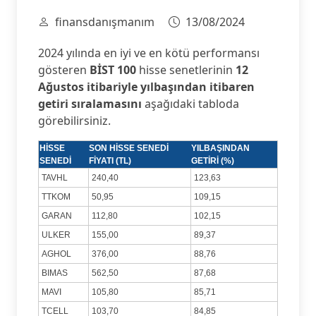
finansdanışmanım
13/08/2024
2024 yılında en iyi ve en kötü performansı
gösteren
BİST 100
hisse senetlerinin
12
Ağustos itibariyle yılbaşından itibaren
getiri sıralamasını
aşağıdaki tabloda
görebilirsiniz.
HİSSE
SON HİSSE SENEDİ
YILBAŞINDAN
SENEDİ
FİYATI (TL)
GETİRİ (%)
TAVHL
240,40
123,63
TTKOM
50,95
109,15
GARAN
112,80
102,15
ULKER
155,00
89,37
AGHOL
376,00
88,76
BIMAS
562,50
87,68
MAVI
105,80
85,71
TCELL
103,70
84,85