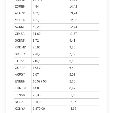
ZOREN
4,84
14,42
ALARK
102,40
13,94
YEOTK
185,60
12,83
SOKM
59,20
12,74
CIMSA
31,60
11,27
SKBNK
3,72
9,41
KRDMD
25,96
9,26
SDTTR
290,75
7,19
TTRAK
710,50
6,58
GUBRF
163,70
6,44
AKFGY
2,07
5,08
EGEEN
10.597,50
2,65
EUREN
14,83
0,47
TKNSA
29,38
-1,08
DOAS
225,00
-2,16
KONYA
6.870,00
-4,65