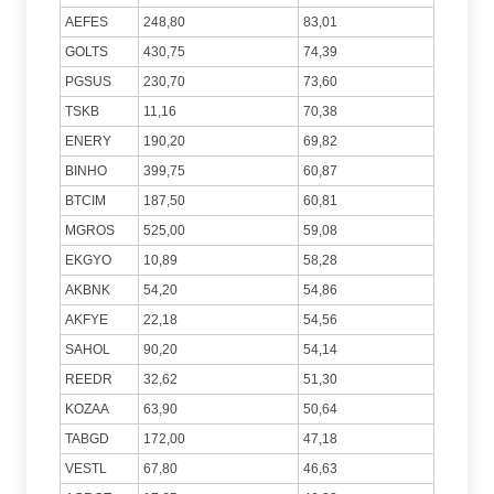
AEFES
248,80
83,01
GOLTS
430,75
74,39
PGSUS
230,70
73,60
TSKB
11,16
70,38
ENERY
190,20
69,82
BINHO
399,75
60,87
BTCIM
187,50
60,81
MGROS
525,00
59,08
EKGYO
10,89
58,28
AKBNK
54,20
54,86
AKFYE
22,18
54,56
SAHOL
90,20
54,14
REEDR
32,62
51,30
KOZAA
63,90
50,64
TABGD
172,00
47,18
VESTL
67,80
46,63