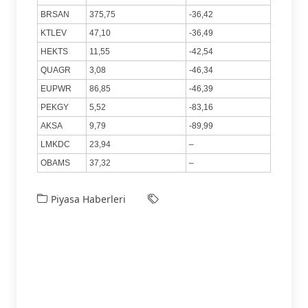
BRSAN
375,75
-36,42
KTLEV
47,10
-36,49
HEKTS
11,55
-42,54
QUAGR
3,08
-46,34
EUPWR
86,85
-46,39
PEKGY
5,52
-83,16
AKSA
9,79
-89,99
LMKDC
23,94
–
OBAMS
37,32
–
Piyasa Haberleri