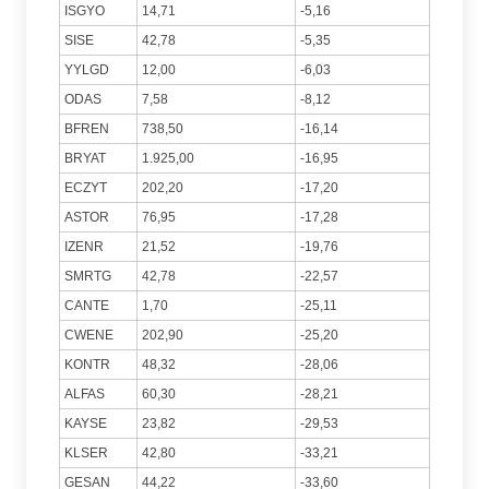
ISGYO
14,71
-5,16
SISE
42,78
-5,35
YYLGD
12,00
-6,03
ODAS
7,58
-8,12
BFREN
738,50
-16,14
BRYAT
1.925,00
-16,95
ECZYT
202,20
-17,20
ASTOR
76,95
-17,28
IZENR
21,52
-19,76
SMRTG
42,78
-22,57
CANTE
1,70
-25,11
CWENE
202,90
-25,20
KONTR
48,32
-28,06
ALFAS
60,30
-28,21
KAYSE
23,82
-29,53
KLSER
42,80
-33,21
GESAN
44,22
-33,60