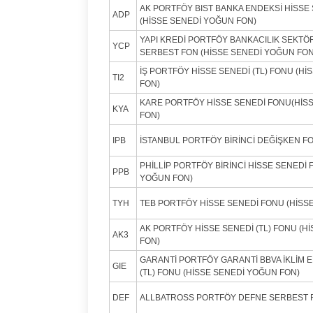
AK PORTFÖY BIST BANKA ENDEKSİ HİSSE 
ADP
(HİSSE SENEDİ YOĞUN FON)
YAPI KREDİ PORTFÖY BANKACILIK SEKTÖ
YCP
SERBEST FON (HİSSE SENEDİ YOĞUN FON
İŞ PORTFÖY HİSSE SENEDİ (TL) FONU (H
TI2
FON)
KARE PORTFÖY HİSSE SENEDİ FONU(HİS
KYA
FON)
IPB
İSTANBUL PORTFÖY BİRİNCİ DEĞİŞKEN F
PHİLLİP PORTFÖY BİRİNCİ HİSSE SENEDİ 
PPB
YOĞUN FON)
TYH
TEB PORTFÖY HİSSE SENEDİ FONU (HİSS
AK PORTFÖY HİSSE SENEDİ (TL) FONU (H
AK3
FON)
GARANTİ PORTFÖY GARANTİ BBVA İKLİM 
GIE
(TL) FONU (HİSSE SENEDİ YOĞUN FON)
DEF
ALLBATROSS PORTFÖY DEFNE SERBEST 