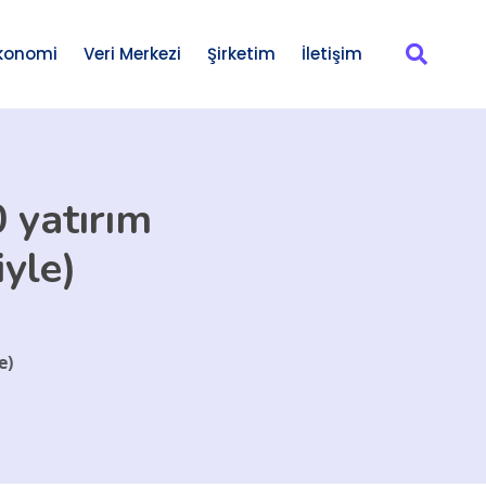
konomi
Veri Merkezi
Şirketim
İletişim
 yatırım
iyle)
e)