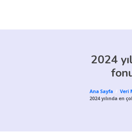
Skip to main content
2024 yı
fonu
Ana Sayfa
/
Veri 
2024 yılında en ço