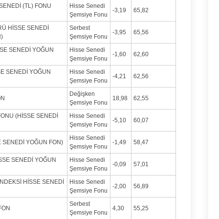
SENEDİ (TL) FONU
Hisse Senedi
-3,19
65,82
Şemsiye Fonu
RÜ HİSSE SENEDİ
Serbest
-3,95
65,56
)
Şemsiye Fonu
İSSE SENEDİ YOĞUN
Hisse Senedi
-1,60
62,60
Şemsiye Fonu
SE SENEDİ YOĞUN
Hisse Senedi
-4,21
62,56
Şemsiye Fonu
Değişken
ON
18,98
62,55
Şemsiye Fonu
FONU (HİSSE SENEDİ
Hisse Senedi
-5,10
60,07
Şemsiye Fonu
Hisse Senedi
E SENEDİ YOĞUN FON)
-1,49
58,47
Şemsiye Fonu
İSSE SENEDİ YOĞUN
Hisse Senedi
-0,09
57,01
Şemsiye Fonu
ENDEKSİ HİSSE SENEDİ
Hisse Senedi
-2,00
56,89
Şemsiye Fonu
Serbest
FON
4,30
55,25
Şemsiye Fonu