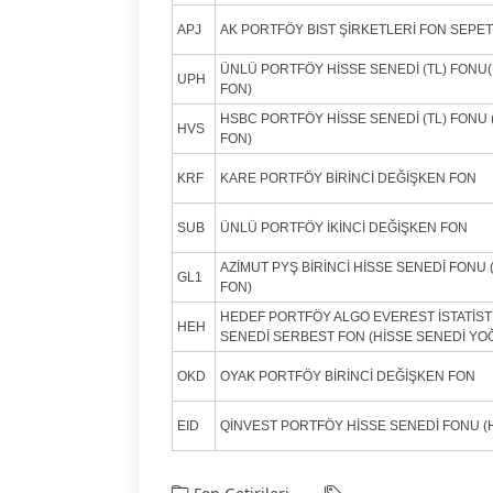
APJ
AK PORTFÖY BIST ŞİRKETLERİ FON SEPET
ÜNLÜ PORTFÖY HİSSE SENEDİ (TL) FONU
UPH
FON)
HSBC PORTFÖY HİSSE SENEDİ (TL) FONU
HVS
FON)
KRF
KARE PORTFÖY BİRİNCİ DEĞİŞKEN FON
SUB
ÜNLÜ PORTFÖY İKİNCİ DEĞİŞKEN FON
AZİMUT PYŞ BİRİNCİ HİSSE SENEDİ FONU
GL1
FON)
HEDEF PORTFÖY ALGO EVEREST İSTATİST
HEH
SENEDİ SERBEST FON (HİSSE SENEDİ YO
OKD
OYAK PORTFÖY BİRİNCİ DEĞİŞKEN FON
EID
QİNVEST PORTFÖY HİSSE SENEDİ FONU (