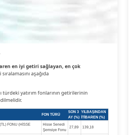
4
aren en iyi getiri sağlayan, en çok
i sıralamasını aşağıda
ı türdeki yatırım fonlarının getirilerinin
dilmelidir.
SON 3
YILBAŞINDAN
FON TÜRÜ
AY (%)
İTİBAREN (%)
(TL) FONU (HİSSE
Hisse Senedi
27,89
139,18
Şemsiye Fonu