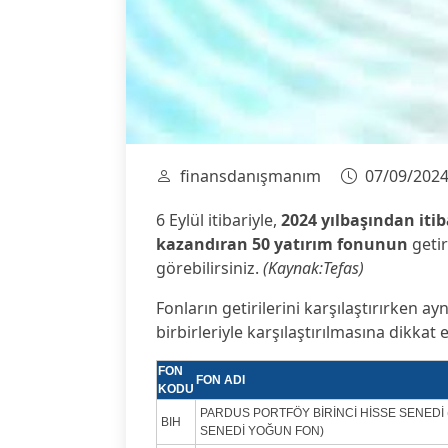
finansdanışmanım
07/09/202
6 Eylül itibariyle,
2024 yılbaşından itib
kazandıran 50 yatırım fonunun
getir
görebilirsiniz.
(Kaynak:Tefas)
Fonların getirilerini karşılaştırırken ayn
birbirleriyle karşılaştırılmasına dikkat e
FON
FON ADI
KODU
PARDUS PORTFÖY BİRİNCİ HİSSE SENEDİ 
BIH
SENEDİ YOĞUN FON)