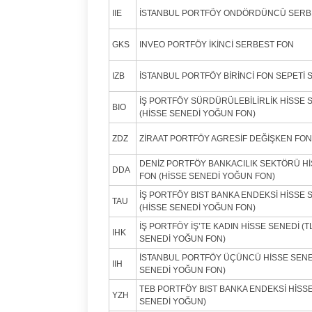
IIE
İSTANBUL PORTFÖY ONDÖRDÜNCÜ SERB
GKS
INVEO PORTFÖY İKİNCİ SERBEST FON
IZB
İSTANBUL PORTFÖY BİRİNCİ FON SEPETİ
İŞ PORTFÖY SÜRDÜRÜLEBİLİRLİK HİSSE S
BIO
(HİSSE SENEDİ YOĞUN FON)
ZDZ
ZİRAAT PORTFÖY AGRESİF DEĞİŞKEN FON
DENİZ PORTFÖY BANKACILIK SEKTÖRÜ H
DDA
FON (HİSSE SENEDİ YOĞUN FON)
İŞ PORTFÖY BIST BANKA ENDEKSİ HİSSE S
TAU
(HİSSE SENEDİ YOĞUN FON)
İŞ PORTFÖY İŞ’TE KADIN HİSSE SENEDİ (T
IHK
SENEDİ YOĞUN FON)
İSTANBUL PORTFÖY ÜÇÜNCÜ HİSSE SENE
IIH
SENEDİ YOĞUN FON)
TEB PORTFÖY BIST BANKA ENDEKSİ HİSSE
YZH
SENEDİ YOĞUN)