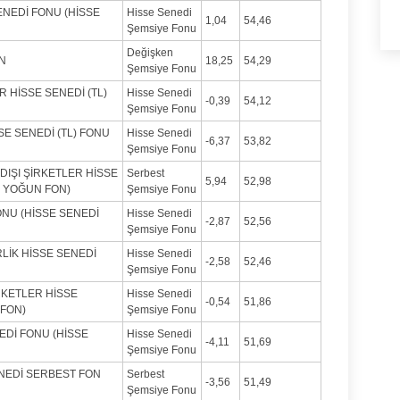
NEDİ FONU (HİSSE
Hisse Senedi
1,04
54,46
Şemsiye Fonu
Değişken
ON
18,25
54,29
Şemsiye Fonu
 HİSSE SENEDİ (TL)
Hisse Senedi
-0,39
54,12
Şemsiye Fonu
E SENEDİ (TL) FONU
Hisse Senedi
-6,37
53,82
Şemsiye Fonu
IŞI ŞİRKETLER HİSSE
Serbest
5,94
52,98
İ YOĞUN FON)
Şemsiye Fonu
ONU (HİSSE SENEDİ
Hisse Senedi
-2,87
52,56
Şemsiye Fonu
LİK HİSSE SENEDİ
Hisse Senedi
-2,58
52,46
Şemsiye Fonu
KETLER HİSSE
Hisse Senedi
-0,54
51,86
 FON)
Şemsiye Fonu
EDİ FONU (HİSSE
Hisse Senedi
-4,11
51,69
Şemsiye Fonu
NEDİ SERBEST FON
Serbest
-3,56
51,49
Şemsiye Fonu