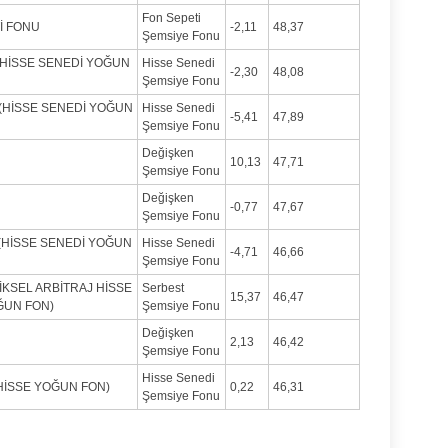
Fon Sepeti
İ FONU
-2,11
48,37
Şemsiye Fonu
(HİSSE SENEDİ YOĞUN
Hisse Senedi
-2,30
48,08
Şemsiye Fonu
 (HİSSE SENEDİ YOĞUN
Hisse Senedi
-5,41
47,89
Şemsiye Fonu
Değişken
10,13
47,71
Şemsiye Fonu
Değişken
-0,77
47,67
Şemsiye Fonu
 (HİSSE SENEDİ YOĞUN
Hisse Senedi
-4,71
46,66
Şemsiye Fonu
İKSEL ARBİTRAJ HİSSE
Serbest
15,37
46,47
ĞUN FON)
Şemsiye Fonu
Değişken
2,13
46,42
Şemsiye Fonu
Hisse Senedi
HİSSE YOĞUN FON)
0,22
46,31
Şemsiye Fonu