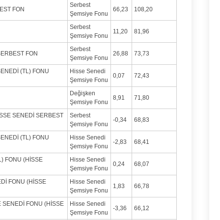
Serbest
EST FON
66,23
108,20
Şemsiye Fonu
Serbest
11,20
81,96
Şemsiye Fonu
Serbest
 SERBEST FON
26,88
73,73
Şemsiye Fonu
ENEDİ (TL) FONU
Hisse Senedi
0,07
72,43
Şemsiye Fonu
Değişken
8,91
71,80
Şemsiye Fonu
İSSE SENEDİ SERBEST
Serbest
-0,34
68,83
Şemsiye Fonu
ENEDİ (TL) FONU
Hisse Senedi
-2,83
68,41
Şemsiye Fonu
L) FONU (HİSSE
Hisse Senedi
0,24
68,07
Şemsiye Fonu
Dİ FONU (HİSSE
Hisse Senedi
1,83
66,78
Şemsiye Fonu
 SENEDİ FONU (HİSSE
Hisse Senedi
-3,36
66,12
Şemsiye Fonu