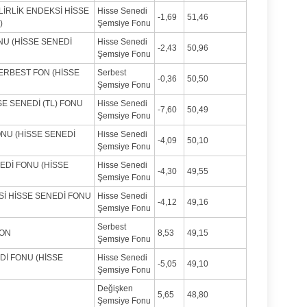
İRLİK ENDEKSİ HİSSE
Hisse Senedi
-1,69
51,46
)
Şemsiye Fonu
NU (HİSSE SENEDİ
Hisse Senedi
-2,43
50,96
Şemsiye Fonu
SERBEST FON (HİSSE
Serbest
-0,36
50,50
Şemsiye Fonu
SE SENEDİ (TL) FONU
Hisse Senedi
-7,60
50,49
Şemsiye Fonu
ONU (HİSSE SENEDİ
Hisse Senedi
-4,09
50,10
Şemsiye Fonu
EDİ FONU (HİSSE
Hisse Senedi
-4,30
49,55
Şemsiye Fonu
Sİ HİSSE SENEDİ FONU
Hisse Senedi
-4,12
49,16
Şemsiye Fonu
Serbest
FON
8,53
49,15
Şemsiye Fonu
Dİ FONU (HİSSE
Hisse Senedi
-5,05
49,10
Şemsiye Fonu
Değişken
N
5,65
48,80
Şemsiye Fonu