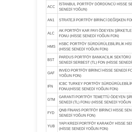
İSTANBUL PORTFÖY DÖRDÜNCÜ HİSSE SE
ACC
SENEDİ YOĞUN)
AN1
STRATEJİ PORTFÖY BİRİNCİ DEĞİŞKEN F
AK PORTFÖY KAR PAYI ÖDEYEN ŞİRKETLER
ALC
FONU (HİSSE SENEDİ YOĞUN FON)
HSBC PORTFÖY SÜRDÜRÜLEBİLİRLİK HİSS
HMS
(HİSSE SENEDİ YOĞUN FON)
PARDUS PORTFÖY BANKACILIK SEKTÖRÜ D
BST
SENEDİ SERBEST (TL) FON (HİSSE SENED
INVEO PORTFÖY BİRİNCİ HİSSE SENEDİ F
GAF
YOĞUN FON)
ICBC TURKEY PORTFÖY SÜRDÜRÜLEBİLİR
IFN
FONU(HİSSE SENEDİ YOĞUN FON)
GARANTİ PORTFÖY TEMETTÜ ÖDEYEN ŞİR
GTM
SENEDİ (TL) FONU (HİSSE SENEDİ YOĞUN
QNB FİNANS PORTFÖY BİRİNCİ HİSSE SEN
FYD
SENEDİ YOĞUN FON)
YAPI KREDİ PORTFÖY KARAKÖY HİSSE SE
YUB
(HİSSE SENEDİ YOĞUN FON)