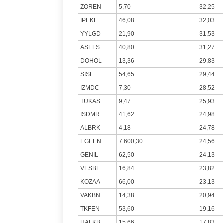
ZOREN
5,70
32,25
IPEKE
46,08
32,03
YYLGD
21,90
31,53
ASELS
40,80
31,27
DOHOL
13,36
29,83
SISE
54,65
29,44
IZMDC
7,30
28,52
TUKAS
9,47
25,93
ISDMR
41,62
24,98
ALBRK
4,18
24,78
EGEEN
7.600,30
24,56
GENIL
62,50
24,13
VESBE
16,84
23,82
KOZAA
66,00
23,13
VAKBN
14,38
20,94
TKFEN
53,60
19,16
HALKB
15,66
17,83