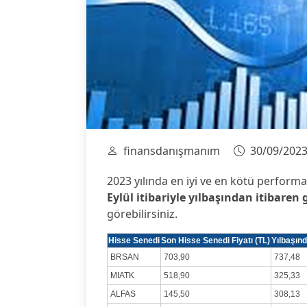
finansdanışmanım
30/09/202
2023 yılında en iyi ve en kötü perform
Eylül itibariyle yılbaşından itibaren 
görebilirsiniz.
Hisse Senedi
Son Hisse Senedi Fiyatı (TL)
Yılbaşınd
BRSAN
703,90
737,48
MIATK
518,90
325,33
ALFAS
145,50
308,13