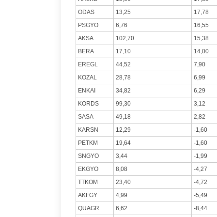
ODAS
13,25
17,78
PSGYO
6,76
16,55
AKSA
102,70
15,38
BERA
17,10
14,00
EREGL
44,52
7,90
KOZAL
28,78
6,99
ENKAI
34,82
6,29
KORDS
99,30
3,12
SASA
49,18
2,82
KARSN
12,29
-1,60
PETKM
19,64
-1,60
SNGYO
3,44
-1,99
EKGYO
8,08
-4,27
TTKOM
23,40
-4,72
AKFGY
4,99
-5,49
QUAGR
6,62
-8,44