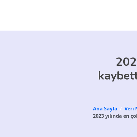
Skip to main content
202
kaybett
Ana Sayfa
/
Veri 
2023 yılında en ço