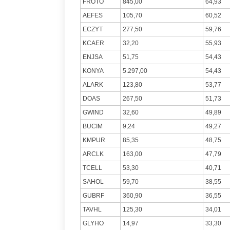
FROTO
845,00
64,93
AEFES
105,70
60,52
ECZYT
277,50
59,76
KCAER
32,20
55,93
ENJSA
51,75
54,43
KONYA
5.297,00
54,43
ALARK
123,80
53,77
DOAS
267,50
51,73
GWIND
32,60
49,89
BUCIM
9,24
49,27
KMPUR
85,35
48,75
ARCLK
163,00
47,79
TCELL
53,30
40,71
SAHOL
59,70
38,55
GUBRF
360,90
36,55
TAVHL
125,30
34,01
GLYHO
14,97
33,30