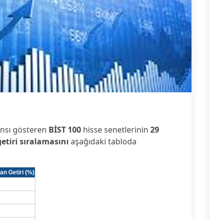
3
ansı gösteren
BİST 100
hisse senetlerinin
29
getiri sıralamasını
aşağıdaki tabloda
an Getiri (%)