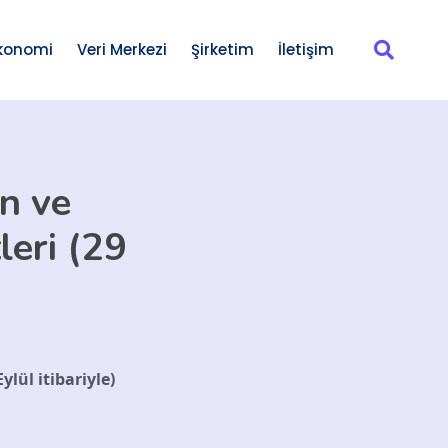
konomi
Veri Merkezi
Şirketim
İletişim
n ve
leri (29
lül itibariyle)