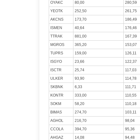
OYAKC
80,00
280,59
YEOTK
252,50
261,75
AKCNS
173,70
186,49
ISMEN
40,64
176,46
TTRAK
881,00
167,39
MGROS
365,20
153,07
TUPRS
159,00
126,11
ISGYO
23,66
122,37
ISCTR
25,74
117,03
ULKER
93,90
114,78
SKBNK
6,33
111,71
KONTR
333,00
110,55
SOKM
58,20
110,18
BIMAS
274,70
103,11
AGHOL
216,70
98,04
CCOLA
394,70
95,36
AHGAZ
14,08
94,48