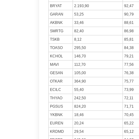
BRYAT
2.193,90
92,47
GARAN
53,25
90,79
AKBNK
33,46
88,61
SMRTG
82,40
86,98
TSKB
8,12
85,81
TOASO
295,50
84,38
KCHOL
146,70
79,21
MAVI
112,70
77,56
GESAN
105,00
76,38
OTKAR
364,90
75,77
ECILC
55,40
73,99
THYAO
242,50
72,11
PGSUS
824,20
71,71
YKBNK
18,46
70,45
EUREN
20,24
65,22
KRDMD
29,54
65,12