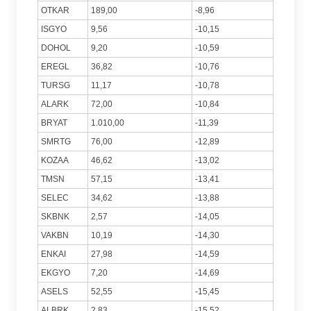
OTKAR
189,00
-8,96
ISGYO
9,56
-10,15
DOHOL
9,20
-10,59
EREGL
36,82
-10,76
TURSG
11,17
-10,78
ALARK
72,00
-10,84
BRYAT
1.010,00
-11,39
SMRTG
76,00
-12,89
KOZAA
46,62
-13,02
TMSN
57,15
-13,41
SELEC
34,62
-13,88
SKBNK
2,57
-14,05
VAKBN
10,19
-14,30
ENKAI
27,98
-14,59
EKGYO
7,20
-14,69
ASELS
52,55
-15,45
ALBRK
2,83
-15,52