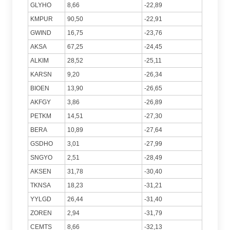
GLYHO
8,66
-22,89
KMPUR
90,50
-22,91
GWIND
16,75
-23,76
AKSA
67,25
-24,45
ALKIM
28,52
-25,11
KARSN
9,20
-26,34
BIOEN
13,90
-26,65
AKFGY
3,86
-26,89
PETKM
14,51
-27,30
BERA
10,89
-27,64
GSDHO
3,01
-27,99
SNGYO
2,51
-28,49
AKSEN
31,78
-30,40
TKNSA
18,23
-31,21
YYLGD
26,44
-31,40
ZOREN
2,94
-31,79
CEMTS
8,66
-32,13