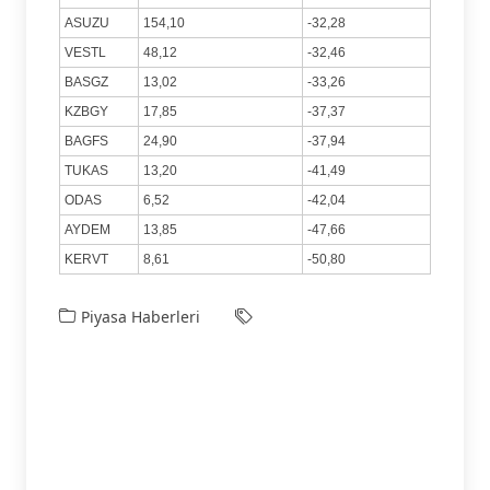
ASUZU
154,10
-32,28
VESTL
48,12
-32,46
BASGZ
13,02
-33,26
KZBGY
17,85
-37,37
BAGFS
24,90
-37,94
TUKAS
13,20
-41,49
ODAS
6,52
-42,04
AYDEM
13,85
-47,66
KERVT
8,61
-50,80
Piyasa Haberleri