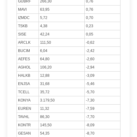
GUBRF
266,30
0,76
MAVI
63,95
0,76
IZMDC
5,72
0,70
TSKB
4,38
0,23
SISE
42,24
0,05
ARCLK
111,50
-0,62
BUCIM
6,04
-2,42
AEFES
64,80
-2,60
AGHOL
106,20
-2,94
HALKB
12,88
-3,09
ENJSA
31,68
-5,46
TCELL
35,72
-5,70
KONYA
3.179,50
-7,30
EUREN
11,32
-7,59
TAVHL
86,30
-7,70
KONTR
145,50
-8,09
GESAN
54,35
-8,70