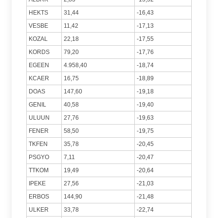
HEKTS
31,44
-16,43
VESBE
11,42
-17,13
KOZAL
22,18
-17,55
KORDS
79,20
-17,76
EGEEN
4.958,40
-18,74
KCAER
16,75
-18,89
DOAS
147,60
-19,18
GENIL
40,58
-19,40
ULUUN
27,76
-19,63
FENER
58,50
-19,75
TKFEN
35,78
-20,45
PSGYO
7,11
-20,47
TTKOM
19,49
-20,64
IPEKE
27,56
-21,03
ERBOS
144,90
-21,48
ULKER
33,78
-22,74