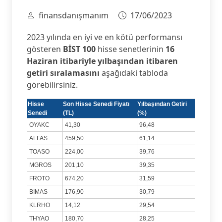
finansdanışmanım
17/06/2023
2023 yılında en iyi ve en kötü performansı
gösteren
BİST 100
hisse senetlerinin
16
Haziran itibariyle yılbaşından itibaren
getiri sıralamasını
aşağıdaki tabloda
görebilirsiniz.
Hisse
Son Hisse Senedi Fiyatı
Yılbaşından Getiri
Senedi
(TL)
(%)
OYAKC
41,30
96,48
ALFAS
459,50
61,14
TOASO
224,00
39,76
MGROS
201,10
39,35
FROTO
674,20
31,59
BIMAS
176,90
30,79
KLRHO
14,12
29,54
THYAO
180,70
28,25