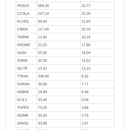
PGSUS
589,30
22,77
CCOLA
247,10
22,30
KCHOL
99,40
21,43
CIMSA
117,40
20,76
YKBNK
12,80
18,19
KRDMD
21,22
17,95
SASA
55,50
16,04
SOKM
32,30
15,52
ISCTR
13,42
13,15
TTRAK
356,90
8,32
GARAN
30,08
7,77
AKBNK
18,89
6,48
ECILC
33,46
5,09
TUPRS
73,05
3,88
ISDMR
34,20
2,70
SAHOL
43,98
2,07