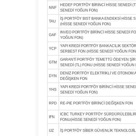
HEDEF PORTFÖY BİRİNCİ HİSSE SENEDİ (T
NNF
SENEDİ YOĞUN FON)
İŞ PORTFÖY BIST BANKA ENDEKSİ HİSSE S
TAU
(HİSSE SENEDİ YOĞUN FON)
INVEO PORTFÖY BİRİNCİ HİSSE SENEDİ F
GAF
YOĞUN FON)
YAPI KREDİ PORTFÖY BANKACILIK SEKTÖ
YCP
SERBEST FON (HİSSE SENEDİ YOĞUN FON
GARANTİ PORTFÖY TEMETTÜ ÖDEYEN ŞİR
GTM
SENEDİ (TL) FONU (HİSSE SENEDİ YOĞUN 
DENİZ PORTFÖY ELEKTRİKLİ VE OTONOM 
DYN
DEĞİŞKEN FON
YAPI KREDİ PORTFÖY BİRİNCİ HİSSE SENE
YHS
SENEDİ YOĞUN FON)
RPD
RE-PIE PORTFÖY BİRİNCİ DEĞİŞKEN FON
ICBC TURKEY PORTFÖY SÜRDÜRÜLEBİLİRL
IFN
FONU(HİSSE SENEDİ YOĞUN FON)
IJZ
İŞ PORTFÖY SİBER GÜVENLİK TEKNOLOJİ