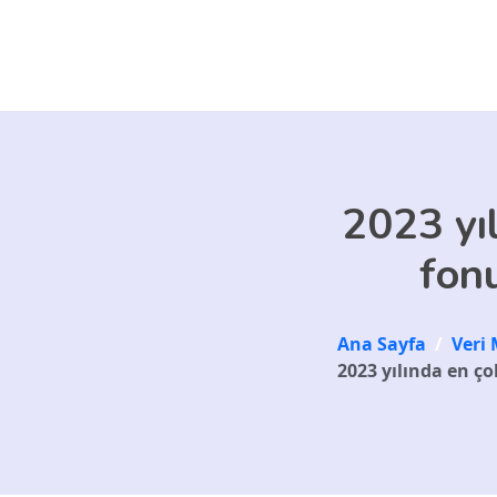
Skip to main content
2023 yı
fonu
Ana Sayfa
/
Veri 
2023 yılında en ço