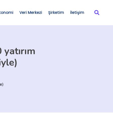
konomi
Veri Merkezi
Şirketim
İletişim
 yatırım
iyle)
e)