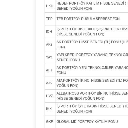
HEDEF PORTFÖY KATILIM HİSSE SENEDİ (T
HKH
SENEDİ YOĞUN FON)
TPP
TEB PORTFÖY PUSULA SERBEST FON
İŞ PORTFÖY BIST 100 DIŞI ŞİRKETLER HİS
IDH
(HİSSE SENEDİ YOĞUN FON)
AK PORTFÖY HİSSE SENEDİ (TL) FONU (H
AK3
FON)
YAPI KREDİ PORTFÖY YABANCI TEKNOLOJ
YAY
SENEDİ FONU
AK PORTFÖY YENİ TEKNOLOJİLER YABANC
AFT
FONU
ATA PORTFÖY İKİNCİ HİSSE SENEDİ (TL) F
AAV
YOĞUN FON)
ALLBATROSS PORTFÖY BİRİNCİ HİSSE SEN
HVZ
(HİSSE SENEDİ YOĞUN FON)
İŞ PORTFÖY İŞ’TE KADIN HİSSE SENEDİ (T
IHK
SENEDİ YOĞUN FON)
GKF
GLOBAL MD PORTFÖY KATILIM FONU