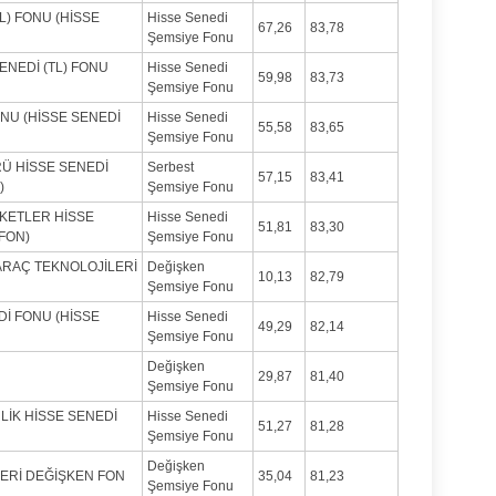
L) FONU (HİSSE
Hisse Senedi
67,26
83,78
Şemsiye Fonu
ENEDİ (TL) FONU
Hisse Senedi
59,98
83,73
Şemsiye Fonu
ONU (HİSSE SENEDİ
Hisse Senedi
55,58
83,65
Şemsiye Fonu
RÜ HİSSE SENEDİ
Serbest
57,15
83,41
)
Şemsiye Fonu
KETLER HİSSE
Hisse Senedi
51,81
83,30
FON)
Şemsiye Fonu
ARAÇ TEKNOLOJİLERİ
Değişken
10,13
82,79
Şemsiye Fonu
Dİ FONU (HİSSE
Hisse Senedi
49,29
82,14
Şemsiye Fonu
Değişken
29,87
81,40
Şemsiye Fonu
İK HİSSE SENEDİ
Hisse Senedi
51,27
81,28
Şemsiye Fonu
Değişken
LERİ DEĞİŞKEN FON
35,04
81,23
Şemsiye Fonu