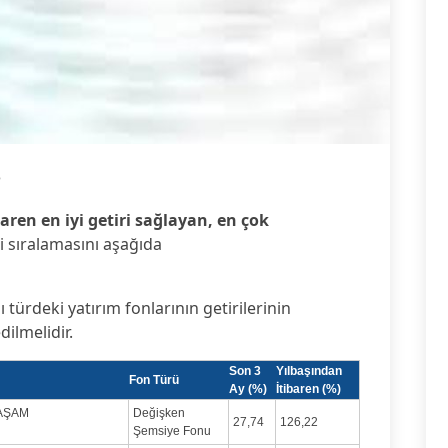
3
aren en iyi getiri sağlayan, en çok
i sıralamasını aşağıda
ı türdeki yatırım fonlarının getirilerinin
dilmelidir.
Son 3
Yılbaşından
Fon Türü
Ay (%)
İtibaren (%)
YAŞAM
Değişken
27,74
126,22
Şemsiye Fonu