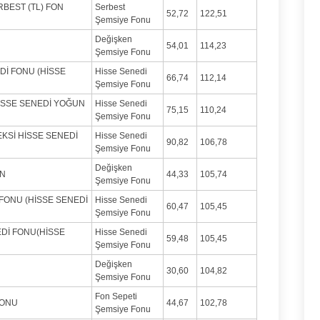
RBEST (TL) FON
Serbest
52,72
122,51
Şemsiye Fonu
Değişken
54,01
114,23
Şemsiye Fonu
İ FONU (HİSSE
Hisse Senedi
66,74
112,14
Şemsiye Fonu
HİSSE SENEDİ YOĞUN
Hisse Senedi
75,15
110,24
Şemsiye Fonu
EKSİ HİSSE SENEDİ
Hisse Senedi
90,82
106,78
Şemsiye Fonu
Değişken
ON
44,33
105,74
Şemsiye Fonu
 FONU (HİSSE SENEDİ
Hisse Senedi
60,47
105,45
Şemsiye Fonu
EDİ FONU(HİSSE
Hisse Senedi
59,48
105,45
Şemsiye Fonu
Değişken
30,60
104,82
Şemsiye Fonu
Fon Sepeti
FONU
44,67
102,78
Şemsiye Fonu