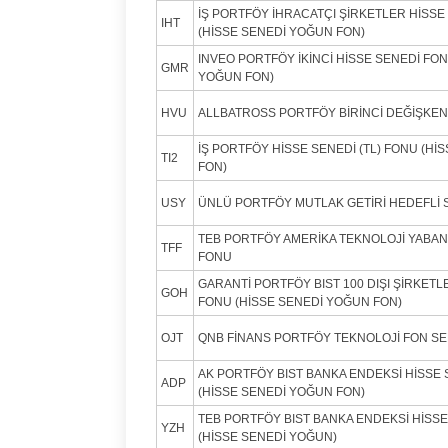
İŞ PORTFÖY İHRACATÇI ŞİRKETLER HİSSE 
IHT
(HİSSE SENEDİ YOĞUN FON)
INVEO PORTFÖY İKİNCİ HİSSE SENEDİ FON
GMR
YOĞUN FON)
HVU
ALLBATROSS PORTFÖY BİRİNCİ DEĞİŞKEN
İŞ PORTFÖY HİSSE SENEDİ (TL) FONU (Hİ
TI2
FON)
USY
ÜNLÜ PORTFÖY MUTLAK GETİRİ HEDEFLİ
TEB PORTFÖY AMERİKA TEKNOLOJİ YABANC
TFF
FONU
GARANTİ PORTFÖY BIST 100 DIŞI ŞİRKETLE
GOH
FONU (HİSSE SENEDİ YOĞUN FON)
OJT
QNB FİNANS PORTFÖY TEKNOLOJİ FON SE
AK PORTFÖY BIST BANKA ENDEKSİ HİSSE 
ADP
(HİSSE SENEDİ YOĞUN FON)
TEB PORTFÖY BIST BANKA ENDEKSİ HİSS
YZH
(HİSSE SENEDİ YOĞUN)