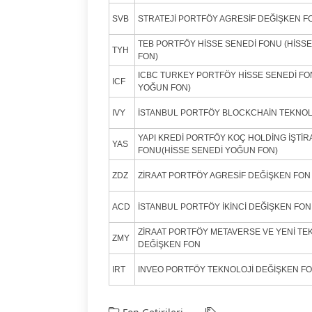
SVB
STRATEJİ PORTFÖY AGRESİF DEĞİŞKEN F
TEB PORTFÖY HİSSE SENEDİ FONU (HİSS
TYH
FON)
ICBC TURKEY PORTFÖY HİSSE SENEDİ FO
ICF
YOĞUN FON)
IVY
İSTANBUL PORTFÖY BLOCKCHAİN TEKNOL
YAPI KREDİ PORTFÖY KOÇ HOLDİNG İŞTİR
YAS
FONU(HİSSE SENEDİ YOĞUN FON)
ZDZ
ZİRAAT PORTFÖY AGRESİF DEĞİŞKEN FON
ACD
İSTANBUL PORTFÖY İKİNCİ DEĞİŞKEN FON
ZİRAAT PORTFÖY METAVERSE VE YENİ TE
ZMY
DEĞİŞKEN FON
IRT
INVEO PORTFÖY TEKNOLOJİ DEĞİŞKEN F