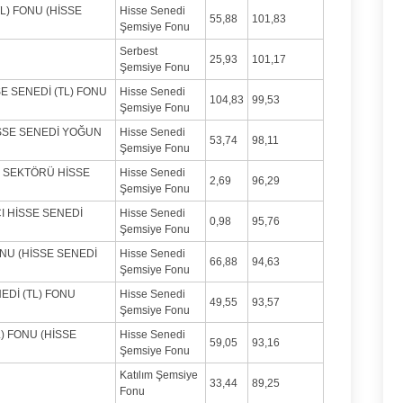
L) FONU (HİSSE
Hisse Senedi
55,88
101,83
Şemsiye Fonu
Serbest
25,93
101,17
Şemsiye Fonu
SE SENEDİ (TL) FONU
Hisse Senedi
104,83
99,53
Şemsiye Fonu
İSSE SENEDİ YOĞUN
Hisse Senedi
53,74
98,11
Şemsiye Fonu
İ SEKTÖRÜ HİSSE
Hisse Senedi
2,69
96,29
Şemsiye Fonu
I HİSSE SENEDİ
Hisse Senedi
0,98
95,76
Şemsiye Fonu
ONU (HİSSE SENEDİ
Hisse Senedi
66,88
94,63
Şemsiye Fonu
EDİ (TL) FONU
Hisse Senedi
49,55
93,57
Şemsiye Fonu
L) FONU (HİSSE
Hisse Senedi
59,05
93,16
Şemsiye Fonu
Katılım Şemsiye
33,44
89,25
Fonu