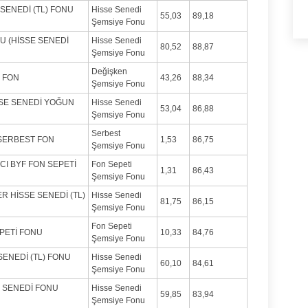
SENEDİ (TL) FONU
Hisse Senedi
55,03
89,18
Şemsiye Fonu
U (HİSSE SENEDİ
Hisse Senedi
80,52
88,87
Şemsiye Fonu
Değişken
 FON
43,26
88,34
Şemsiye Fonu
SSE SENEDİ YOĞUN
Hisse Senedi
53,04
86,88
Şemsiye Fonu
Serbest
 SERBEST FON
1,53
86,75
Şemsiye Fonu
I BYF FON SEPETİ
Fon Sepeti
1,31
86,43
Şemsiye Fonu
R HİSSE SENEDİ (TL)
Hisse Senedi
81,75
86,15
Şemsiye Fonu
Fon Sepeti
PETİ FONU
10,33
84,76
Şemsiye Fonu
SENEDİ (TL) FONU
Hisse Senedi
60,10
84,61
Şemsiye Fonu
E SENEDİ FONU
Hisse Senedi
59,85
83,94
Şemsiye Fonu