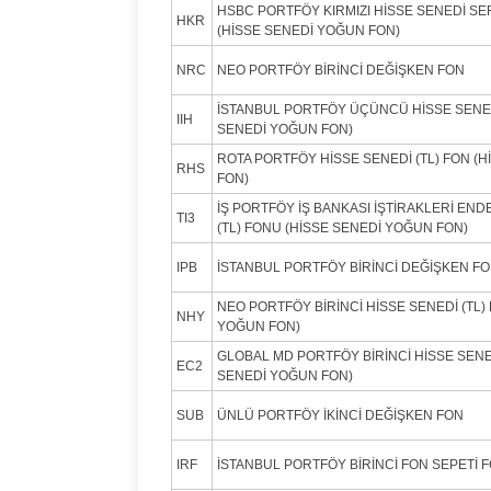
HSBC PORTFÖY KIRMIZI HİSSE SENEDİ SE
HKR
(HİSSE SENEDİ YOĞUN FON)
NRC
NEO PORTFÖY BİRİNCİ DEĞİŞKEN FON
İSTANBUL PORTFÖY ÜÇÜNCÜ HİSSE SENED
IIH
SENEDİ YOĞUN FON)
ROTA PORTFÖY HİSSE SENEDİ (TL) FON (
RHS
FON)
İŞ PORTFÖY İŞ BANKASI İŞTİRAKLERİ END
TI3
(TL) FONU (HİSSE SENEDİ YOĞUN FON)
IPB
İSTANBUL PORTFÖY BİRİNCİ DEĞİŞKEN F
NEO PORTFÖY BİRİNCİ HİSSE SENEDİ (TL)
NHY
YOĞUN FON)
GLOBAL MD PORTFÖY BİRİNCİ HİSSE SEN
EC2
SENEDİ YOĞUN FON)
SUB
ÜNLÜ PORTFÖY İKİNCİ DEĞİŞKEN FON
IRF
İSTANBUL PORTFÖY BİRİNCİ FON SEPETİ 