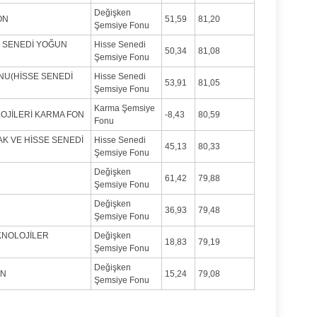
Değişken
ON
51,59
81,20
Şemsiye Fonu
E SENEDİ YOĞUN
Hisse Senedi
50,34
81,08
Şemsiye Fonu
NU(HİSSE SENEDİ
Hisse Senedi
53,91
81,05
Şemsiye Fonu
Karma Şemsiye
OJİLERİ KARMA FON
-8,43
80,59
Fonu
AK VE HİSSE SENEDİ
Hisse Senedi
45,13
80,33
Şemsiye Fonu
Değişken
61,42
79,88
Şemsiye Fonu
Değişken
36,93
79,48
Şemsiye Fonu
KNOLOJİLER
Değişken
18,83
79,19
Şemsiye Fonu
Değişken
ON
15,24
79,08
Şemsiye Fonu