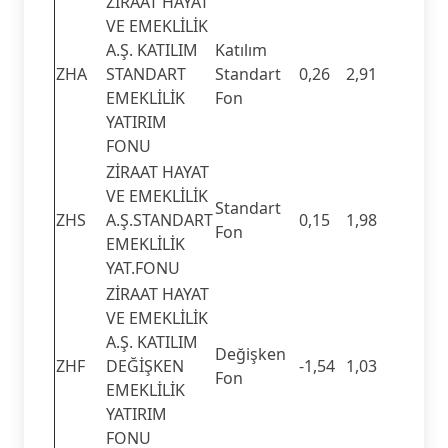
ZİRAAT HAYAT
VE EMEKLİLİK
A.Ş. KATILIM
Katılım
ZHA
STANDART
Standart
0,26
2,91
EMEKLİLİK
Fon
YATIRIM
FONU
ZİRAAT HAYAT
VE EMEKLİLİK
Standart
ZHS
A.Ş.STANDART
0,15
1,98
Fon
EMEKLİLİK
YAT.FONU
ZİRAAT HAYAT
VE EMEKLİLİK
A.Ş. KATILIM
Değişken
ZHF
DEĞİŞKEN
-1,54
1,03
Fon
EMEKLİLİK
YATIRIM
FONU