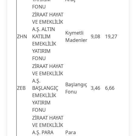
FONU
ZİRAAT HAYAT
VE EMEKLİLİK
A.Ş. ALTIN
Kıymetli
ZHN
KATILIM
9,08
19,27
Madenler
EMEKLİLİK
YATIRIM
FONU
ZİRAAT HAYAT
VE EMEKLİLİK
A.Ş.
Başlangıç
ZEB
BAŞLANGIÇ
3,46
6,66
Fonu
EMEKLİLİK
YATIRIM
FONU
ZİRAAT HAYAT
VE EMEKLİLİK
A.Ş. PARA
Para