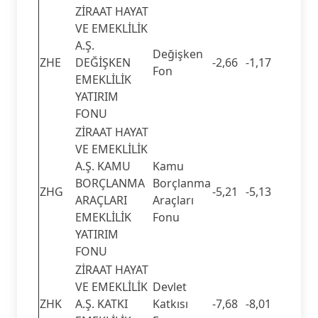
ZİRAAT HAYAT
VE EMEKLİLİK
A.Ş.
Değişken
ZHE
DEĞİŞKEN
-2,66
-1,17
Fon
EMEKLİLİK
YATIRIM
FONU
ZİRAAT HAYAT
VE EMEKLİLİK
A.Ş. KAMU
Kamu
BORÇLANMA
Borçlanma
ZHG
-5,21
-5,13
ARAÇLARI
Araçları
EMEKLİLİK
Fonu
YATIRIM
FONU
ZİRAAT HAYAT
VE EMEKLİLİK
Devlet
ZHK
A.Ş. KATKI
Katkısı
-7,68
-8,01