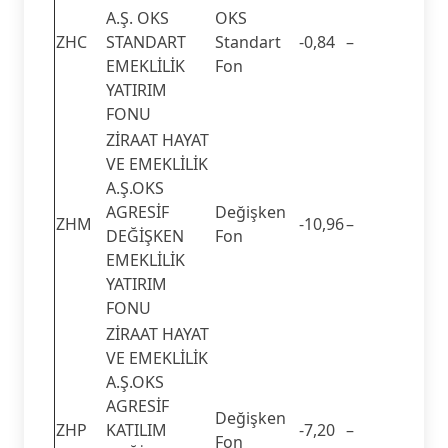
A.Ş. OKS
OKS
ZHC
STANDART
Standart
-0,84
–
EMEKLİLİK
Fon
YATIRIM
FONU
ZİRAAT HAYAT
VE EMEKLİLİK
A.Ş.OKS
AGRESİF
Değişken
ZHM
-10,96
–
DEĞİŞKEN
Fon
EMEKLİLİK
YATIRIM
FONU
ZİRAAT HAYAT
VE EMEKLİLİK
A.Ş.OKS
AGRESİF
Değişken
ZHP
KATILIM
-7,20
–
Fon