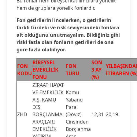
Bu fonlar hem bireysel katılımcılara yönelik
hem de gruplara yönelik fonlardır.
Fon getirilerini incelerken, o getirilerin
farklı türdeki ve risk seviyesindeki fonlara
ait olduğunu unutmayalım. Bildiğiniz gibi
riski fazla olan fonların getirileri de ona
göre fazla olabiliyor.
BİREYSEL
SON
FON
FON
YILBAŞINDA
EMEKLİLİK
3 AY
KODU
TÜRÜ
İTİBAREN (%
FONU
(%)
ZİRAAT HAYAT
VE EMEKLİLİK
Kamu
A.Ş. KAMU
Yabancı
DIŞ
Para
ZHD
BORÇLANMA
(Döviz)
12,31
20,19
ARAÇLARI
Cinsinden
EMEKLİLİK
Borçlanma
YATIRIM
Araç