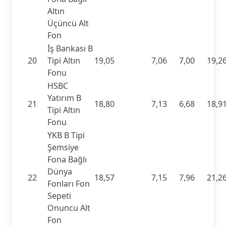
Altın
Üçüncü Alt
Fon
İş Bankası B
20
Tipi Altın
19,05
7,06
7,00
19,2
Fonu
HSBC
Yatırım B
21
18,80
7,13
6,68
18,9
Tipi Altın
Fonu
YKB B Tipi
Şemsiye
Fona Bağlı
Dünya
22
18,57
7,15
7,96
21,2
Fonları Fon
Sepeti
Onuncu Alt
Fon