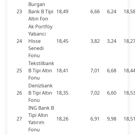
Burgan
23
Bank B Tipi
18,49
6,66
6,24
18,5
Altın Fon
Ak Portföy
Yabancı
24
Hisse
18,45
3,82
3,24
18,2
Senedi
Fonu
Tekstilbank
25
B Tipi Altın
18,41
7,01
6,68
18,4
Fonu
Denizbank
26
B Tipi Altın
18,35
7,02
6,60
18,5
Fonu
ING Bank B
Tipi Altın
27
18,26
6,91
9,98
18,5
Yatırım
Fonu