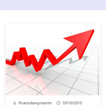
finansdanışmanım
10/10/2015