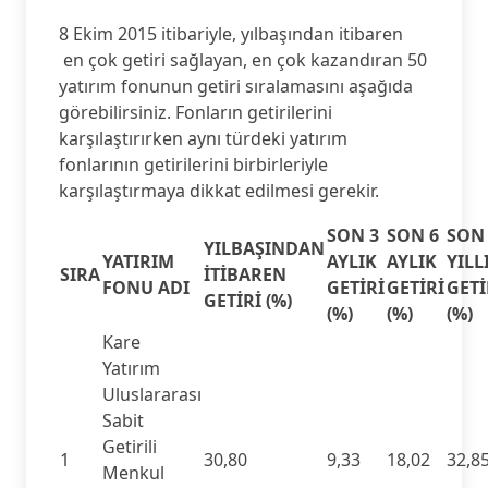
8 Ekim 2015 itibariyle, yılbaşından itibaren
en çok getiri sağlayan, en çok kazandıran 50
yatırım fonunun getiri sıralamasını aşağıda
görebilirsiniz. Fonların getirilerini
karşılaştırırken aynı türdeki yatırım
fonlarının getirilerini birbirleriyle
karşılaştırmaya dikkat edilmesi gerekir.
SON 3
SON 6
SON
YILBAŞINDAN
YATIRIM
AYLIK
AYLIK
YILL
SIRA
İTİBAREN
FONU ADI
GETİRİ
GETİRİ
GETİ
GETİRİ (%)
(%)
(%)
(%)
Kare
Yatırım
Uluslararası
Sabit
Getirili
1
30,80
9,33
18,02
32,8
Menkul