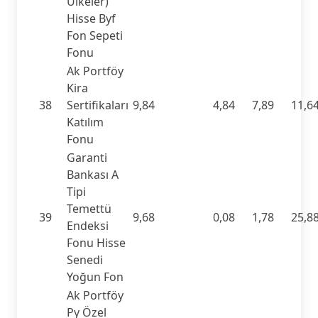
Ülkeler)
Hisse Byf
Fon Sepeti
Fonu
Ak Portföy
Kira
38
Sertifikaları
9,84
4,84
7,89
11,6
Katılım
Fonu
Garanti
Bankası A
Tipi
Temettü
39
9,68
0,08
1,78
25,8
Endeksi
Fonu Hisse
Senedi
Yoğun Fon
Ak Portföy
Py Özel