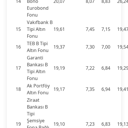
14
Bono
20,07
8,07
8,83
26,2
Eurobond
Fonu
Vakıfbank B
15
Tipi Altın
19,61
7,45
7,15
19,4
Fonu
TEB B Tipi
16
19,37
7,30
7,00
19,5
Altın Fonu
Garanti
Bankası B
17
19,19
7,22
6,84
19,2
Tipi Altın
Fonu
Ak Portföy
18
19,17
7,35
6,94
19,4
Altın Fonu
Ziraat
Bankası B
Tipi
Şemsiye
19
19,10
7,23
6,83
19,1
Fona Bağlı