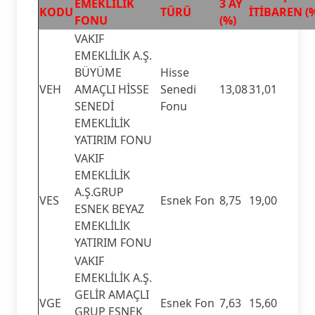
EMEKLİLİK
3 AY
KODU
TÜRÜ
İTİBAREN (
FONU
(%)
VAKIF
EMEKLİLİK A.Ş.
BÜYÜME
Hisse
VEH
AMAÇLI HİSSE
Senedi
13,08
31,01
SENEDİ
Fonu
EMEKLİLİK
YATIRIM FONU
VAKIF
EMEKLİLİK
A.Ş.GRUP
VES
Esnek Fon
8,75
19,00
ESNEK BEYAZ
EMEKLİLİK
YATIRIM FONU
VAKIF
EMEKLİLİK A.Ş.
GELİR AMAÇLI
VGE
Esnek Fon
7,63
15,60
GRUP ESNEK