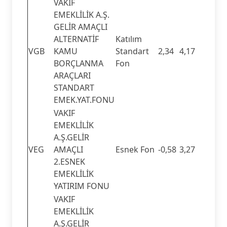
VAKIF
EMEKLİLİK A.Ş.
GELİR AMAÇLI
ALTERNATİF
Katılım
VGB
KAMU
Standart
2,34
4,17
BORÇLANMA
Fon
ARAÇLARI
STANDART
EMEK.YAT.FONU
VAKIF
EMEKLİLİK
A.Ş.GELİR
VEG
AMAÇLI
Esnek Fon
-0,58
3,27
2.ESNEK
EMEKLİLİK
YATIRIM FONU
VAKIF
EMEKLİLİK
A.Ş.GELİR