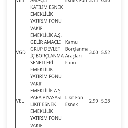
VEB
AMAÇLI
Esnek Fon
3,14
6,50
KATILIM ESNEK
EMEKLİLİK
YATIRIM FONU
VAKIF
EMEKLİLİK A.Ş.
GELİR AMAÇLI
Kamu
GRUP DEVLET
Borçlanma
VGD
3,00
5,52
İÇ BORÇLANMA
Araçları
SENETLERİ
Fonu
EMEKLİLİK
YATIRIM FONU
VAKIF
EMEKLİLİK A.Ş.
PARA PİYASASI
Likit Fon-
VEL
2,90
5,28
LİKİT ESNEK
Esnek
EMEKLİLİK
YATIRIM FONU
VAKIF