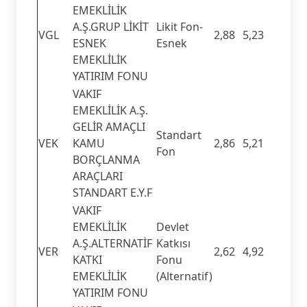
EMEKLİLİK
A.Ş.GRUP LİKİT
Likit Fon-
VGL
2,88
5,23
ESNEK
Esnek
EMEKLİLİK
YATIRIM FONU
VAKIF
EMEKLİLİK A.Ş.
GELİR AMAÇLI
Standart
VEK
KAMU
2,86
5,21
Fon
BORÇLANMA
ARAÇLARI
STANDART E.Y.F
VAKIF
EMEKLİLİK
Devlet
A.Ş.ALTERNATİF
Katkısı
VER
2,62
4,92
KATKI
Fonu
EMEKLİLİK
(Alternatif)
YATIRIM FONU