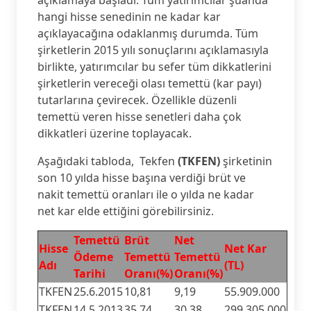
açıklamaya başladı. Tüm yatırımcılar şuanda
hangi hisse senedinin ne kadar kar
açıklayacağına odaklanmış durumda. Tüm
şirketlerin 2015 yılı sonuçlarını açıklamasıyla
birlikte, yatırımcılar bu sefer tüm dikkatlerini
şirketlerin vereceği olası temettü (kar payı)
tutarlarına çevirecek. Özellikle düzenli
temettü veren hisse senetleri daha çok
dikkatleri üzerine toplayacak.
Aşağıdaki tabloda, Tekfen
(TKFEN)
şirketinin
son 10 yılda hisse başına verdiği brüt ve
nakit temettü oranları ile o yılda ne kadar
net kar elde ettiğini görebilirsiniz.
Temettü
Brüt
Net
Hisse
Net Kar
Ödeme
Temettü
Temettü
Adı
(TL)
Tarihi
Oranı(%)
Oranı(%)
TKFEN
25.6.2015
10,81
9,19
55.909.000
TKFEN
14.5.2013
35,74
30,38
299.305.000