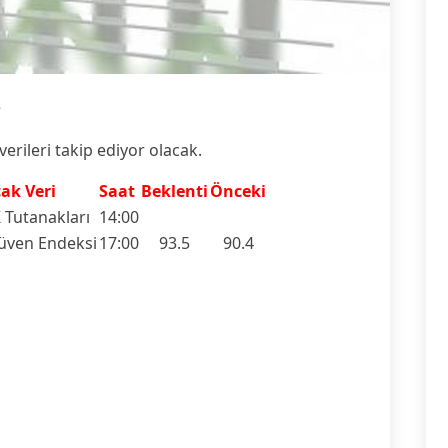
5
verileri takip ediyor olacak.
ak Veri
Saat
Beklenti
Önceki
Tutanakları
14:00
Güven Endeksi
17:00
93.5
90.4