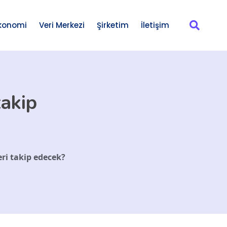
konomi
Veri Merkezi
Şirketim
İletişim
takip
eri takip edecek?