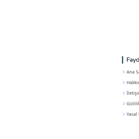
Fayd
Ana S
Hakkı
İletiş
Gizlili
Yasal 