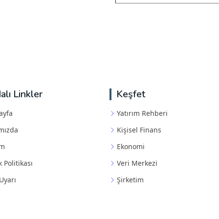
alı Linkler
Keşfet
ayfa
Yatırım Rehberi
mızda
Kişisel Finans
im
Ekonomi
k Politikası
Veri Merkezi
Uyarı
Şirketim