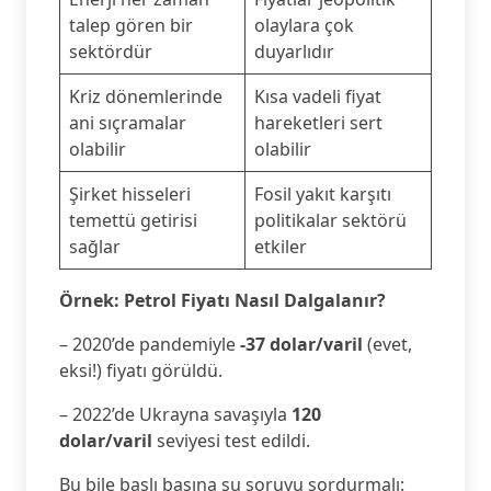
talep gören bir
olaylara çok
sektördür
duyarlıdır
Kriz dönemlerinde
Kısa vadeli fiyat
ani sıçramalar
hareketleri sert
olabilir
olabilir
Şirket hisseleri
Fosil yakıt karşıtı
temettü getirisi
politikalar sektörü
sağlar
etkiler
Örnek: Petrol Fiyatı Nasıl Dalgalanır?
– 2020’de pandemiyle
-37 dolar/varil
(evet,
eksi!) fiyatı görüldü.
– 2022’de Ukrayna savaşıyla
120
dolar/varil
seviyesi test edildi.
Bu bile başlı başına şu soruyu sordurmalı: