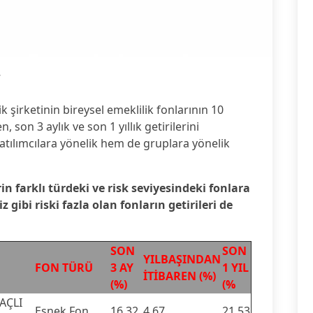
7
 şirketinin bireysel emeklilik fonlarının 10
, son 3 aylık ve son 1 yıllık getirilerini
katılımcılara yönelik hem de gruplara yönelik
rin farklı türdeki ve risk seviyesindeki fonlara
gibi riski fazla olan fonların getirileri de
SON
SON
YILBAŞINDAN
FON TÜRÜ
3 AY
1 YIL
İTİBAREN (%)
(%)
(%
AÇLI
Esnek Fon
16,32
4,67
21,53