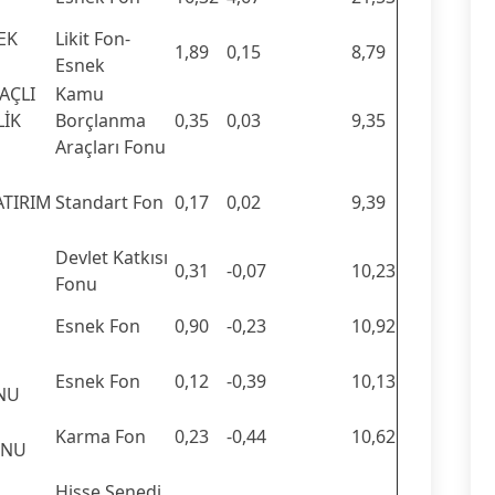
EK
Likit Fon-
1,89
0,15
8,79
Esnek
AÇLI
Kamu
LİK
Borçlanma
0,35
0,03
9,35
Araçları Fonu
ATIRIM
Standart Fon
0,17
0,02
9,39
Devlet Katkısı
0,31
-0,07
10,23
Fonu
Esnek Fon
0,90
-0,23
10,92
Esnek Fon
0,12
-0,39
10,13
ONU
Karma Fon
0,23
-0,44
10,62
ONU
Hisse Senedi