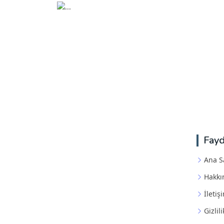
Fayd
Ana S
Hakkı
İletiş
Gizlili