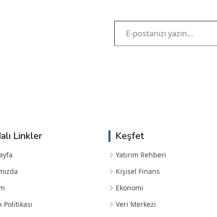
E-postanızı yazın…
alı Linkler
Keşfet
ayfa
Yatırım Rehberi
mızda
Kişisel Finans
im
Ekonomi
k Politikası
Veri Merkezi