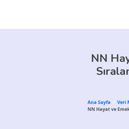
Skip to main content
NN Haya
Sırala
Ana Sayfa
/
Veri 
NN Hayat ve Emekli