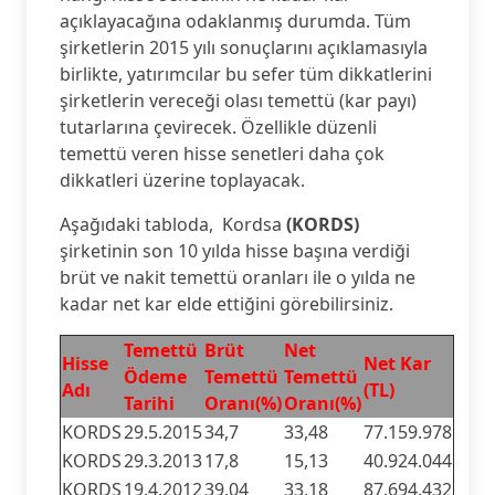
açıklayacağına odaklanmış durumda. Tüm
şirketlerin 2015 yılı sonuçlarını açıklamasıyla
birlikte, yatırımcılar bu sefer tüm dikkatlerini
şirketlerin vereceği olası temettü (kar payı)
tutarlarına çevirecek. Özellikle düzenli
temettü veren hisse senetleri daha çok
dikkatleri üzerine toplayacak.
Aşağıdaki tabloda, Kordsa
(KORDS)
şirketinin son 10 yılda hisse başına verdiği
brüt ve nakit temettü oranları ile o yılda ne
kadar net kar elde ettiğini görebilirsiniz.
Temettü
Brüt
Net
Hisse
Net Kar
Ödeme
Temettü
Temettü
Adı
(TL)
Tarihi
Oranı(%)
Oranı(%)
KORDS
29.5.2015
34,7
33,48
77.159.978
KORDS
29.3.2013
17,8
15,13
40.924.044
KORDS
19.4.2012
39,04
33,18
87.694.432