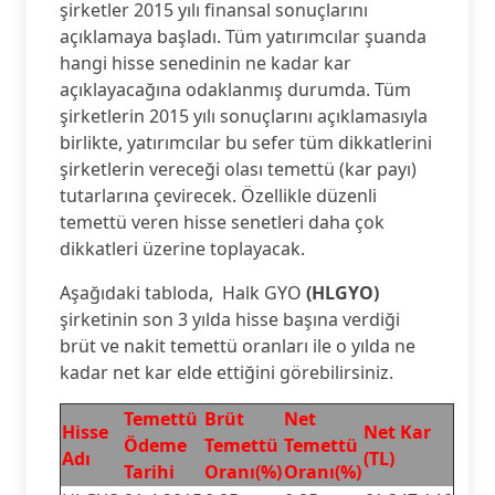
şirketler 2015 yılı finansal sonuçlarını
açıklamaya başladı. Tüm yatırımcılar şuanda
hangi hisse senedinin ne kadar kar
açıklayacağına odaklanmış durumda. Tüm
şirketlerin 2015 yılı sonuçlarını açıklamasıyla
birlikte, yatırımcılar bu sefer tüm dikkatlerini
şirketlerin vereceği olası temettü (kar payı)
tutarlarına çevirecek. Özellikle düzenli
temettü veren hisse senetleri daha çok
dikkatleri üzerine toplayacak.
Aşağıdaki tabloda, Halk GYO
(HLGYO)
şirketinin son 3 yılda hisse başına verdiği
brüt ve nakit temettü oranları ile o yılda ne
kadar net kar elde ettiğini görebilirsiniz.
Temettü
Brüt
Net
Hisse
Net Kar
Ödeme
Temettü
Temettü
Adı
(TL)
Tarihi
Oranı(%)
Oranı(%)