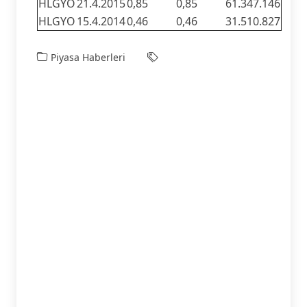
HLGYO
21.4.2015
0,85
0,85
61.347.146
HLGYO
15.4.2014
0,46
0,46
31.510.827
Piyasa Haberleri