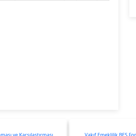
laması ve Karşılaştırması
Vakıf Emeklilik BES Fon