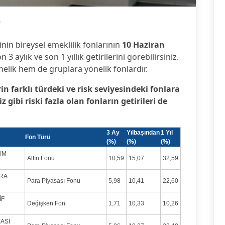
9
inin bireysel emeklilik fonlarının
10 Haziran
 3 aylık ve son 1 yıllık getirilerini görebilirsiniz.
nelik hem de gruplara yönelik fonlardır.
rin farklı türdeki ve risk seviyesindeki fonlara
gibi riski fazla olan fonların getirileri de
3 Ay
Yılbaşından
1 Yıl
Fon Türü
(%)
(%)
(%)
LIM
Altın Fonu
10,59
15,07
32,59
ARA
Para Piyasası Fonu
5,98
10,41
22,60
İF
Değişken Fon
1,71
10,33
10,26
SASI