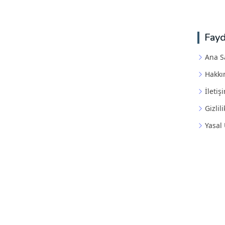
Fayd
Ana S
Hakkı
İletiş
Gizlili
Yasal 