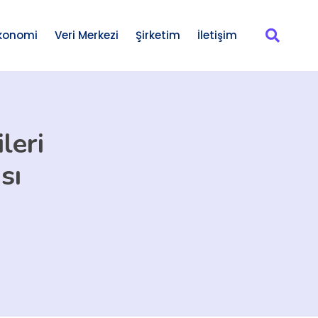
konomi
Veri Merkezi
Şirketim
İletişim
leri
sı