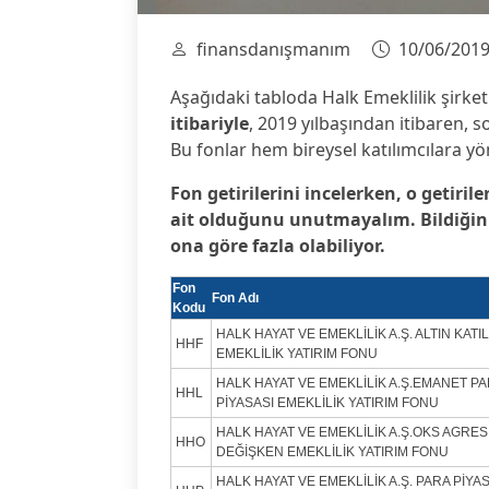
finansdanışmanım
10/06/201
Aşağıdaki tabloda Halk Emeklilik şirket
itibariyle
, 2019 yılbaşından itibaren, son
Bu fonlar hem bireysel katılımcılara yö
Fon getirilerini incelerken, o getirile
ait olduğunu unutmayalım. Bildiğiniz 
ona göre fazla olabiliyor.
Fon
Fon Adı
Kodu
HALK HAYAT VE EMEKLİLİK A.Ş. ALTIN KATI
HHF
EMEKLİLİK YATIRIM FONU
HALK HAYAT VE EMEKLİLİK A.Ş.EMANET P
HHL
PİYASASI EMEKLİLİK YATIRIM FONU
HALK HAYAT VE EMEKLİLİK A.Ş.OKS AGRES
HHO
DEĞİŞKEN EMEKLİLİK YATIRIM FONU
HALK HAYAT VE EMEKLİLİK A.Ş. PARA PİYA