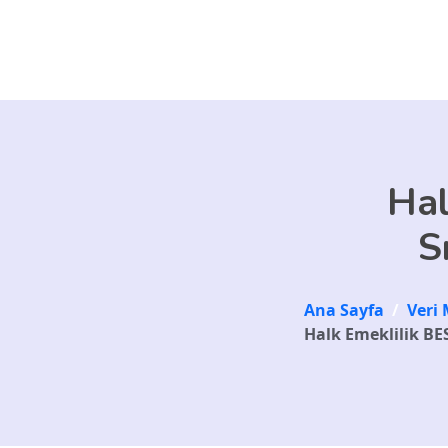
Skip to main content
Hal
S
Ana Sayfa
/
Veri 
Halk Emeklilik BES