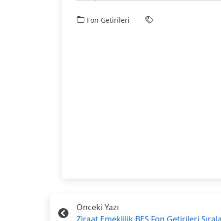
Fon Getirileri
Önceki Yazı
Ziraat Emeklilik BES Fon Getirileri Sıra