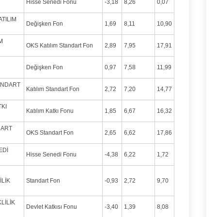
Hisse Senedi Fonu
-3,18
8,26
0,07
ATILIM
Değişken Fon
1,69
8,11
10,90
M
OKS Katılım Standart Fon
2,89
7,95
17,91
Değişken Fon
0,97
7,58
11,99
TANDART
Katılım Standart Fon
2,72
7,20
14,77
TKI
Katılım Katkı Fonu
1,85
6,67
16,32
DART
OKS Standart Fon
2,65
6,62
17,86
EDİ
Hisse Senedi Fonu
-4,38
6,22
1,72
LİK
Standart Fon
-0,93
2,72
9,70
LİLİK
Devlet Katkısı Fonu
-3,40
1,39
8,08