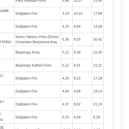
Para Piyasası Fonu
5,86
10,27
23,40
NAMİK
Değişken Fon
3,14
10,10
17,89
Değişken Fon
3,25
9,94
14,48
Kamu Yabancı Para (Döviz)
5,36
9,55
30,42
M FONU
Cinsinden Borçlanma Araç
Ç
Başlangıç Fonu
5,21
9,39
22,30
Ç
Başlangıç Katılım Fonu
5,12
9,31
21,11
Lİ
Değişken Fon
4,20
9,23
17,28
Değişken Fon
4,84
9,08
19,14
Lİ
Değişken Fon
4,37
8,62
21,24
F
Değişken Fon
0,33
8,48
6,26
NU
SSE