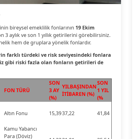
8
inin bireysel emeklilik fonlarının
19 Ekim
 3 aylık ve son 1 yıllık getirilerini görebilirsiniz.
nelik hem de gruplara yönelik fonlardır.
rin farklı türdeki ve risk seviyesindeki fonlara
gibi riski fazla olan fonların getirileri de
SON
SON
YILBAŞINDAN
FON TÜRÜ
3 AY
1 YIL
İTİBAREN (%)
(%)
(%
Altın Fonu
15,39
37,22
41,84
Kamu Yabancı
Para (Döviz)