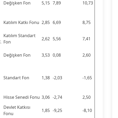
Değişken Fon
5,15
7,89
10,73
Katılım Katkı Fonu
2,85
6,69
8,75
Katılım Standart
2,62
5,56
7,41
.
Fon
Değişken Fon
3,53
0,08
2,60
Standart Fon
1,38
-2,03
-1,65
Hisse Senedi Fonu
3,06
-2,74
2,50
Devlet Katkısı
1,85
-9,25
-8,10
Fonu