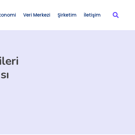
konomi
Veri Merkezi
Şirketim
İletişim
leri
sı