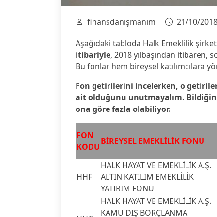
finansdanışmanım
21/10/201
Aşağıdaki tabloda Halk Emeklilik şirket
itibariyle
, 2018 yılbaşından itibaren, son
Bu fonlar hem bireysel katılımcılara yö
Fon getirilerini incelerken, o getirile
ait olduğunu unutmayalım. Bildiğiniz 
ona göre fazla olabiliyor.
FON
BİREYSEL EMEKLİLİK FONU
KODU
HALK HAYAT VE EMEKLİLİK A.Ş.
HHF
ALTIN KATILIM EMEKLİLİK
YATIRIM FONU
HALK HAYAT VE EMEKLİLİK A.Ş.
KAMU DIŞ BORÇLANMA