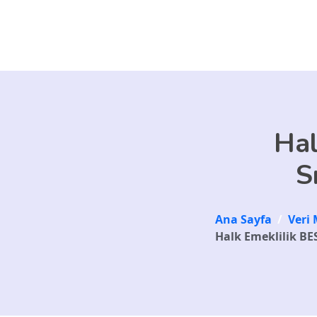
Skip to main content
Hal
S
Ana Sayfa
/
Veri 
Halk Emeklilik BES