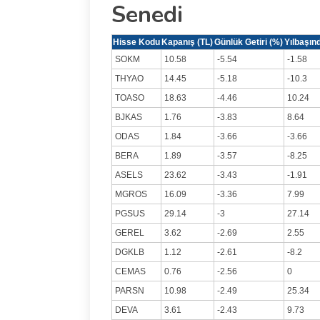
Senedi
Hisse Kodu
Kapanış (TL)
Günlük Getiri (%)
Yılbaşınd
SOKM
10.58
-5.54
-1.58
THYAO
14.45
-5.18
-10.3
TOASO
18.63
-4.46
10.24
BJKAS
1.76
-3.83
8.64
ODAS
1.84
-3.66
-3.66
BERA
1.89
-3.57
-8.25
ASELS
23.62
-3.43
-1.91
MGROS
16.09
-3.36
7.99
PGSUS
29.14
-3
27.14
GEREL
3.62
-2.69
2.55
DGKLB
1.12
-2.61
-8.2
CEMAS
0.76
-2.56
0
PARSN
10.98
-2.49
25.34
DEVA
3.61
-2.43
9.73