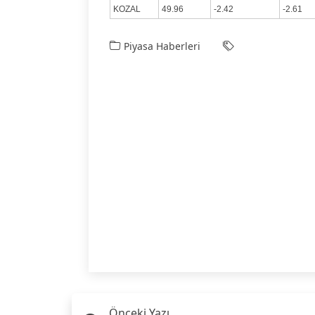
KOZAL
49.96
-2.42
-2.61
Piyasa Haberleri
Önceki Yazı