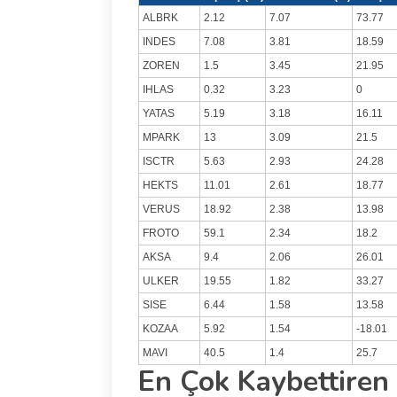
ALBRK
2.12
7.07
73.77
INDES
7.08
3.81
18.59
ZOREN
1.5
3.45
21.95
IHLAS
0.32
3.23
0
YATAS
5.19
3.18
16.11
MPARK
13
3.09
21.5
ISCTR
5.63
2.93
24.28
HEKTS
11.01
2.61
18.77
VERUS
18.92
2.38
13.98
FROTO
59.1
2.34
18.2
AKSA
9.4
2.06
26.01
ULKER
19.55
1.82
33.27
SISE
6.44
1.58
13.58
KOZAA
5.92
1.54
-18.01
MAVI
40.5
1.4
25.7
En Çok Kaybettiren