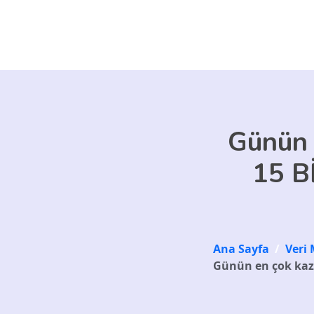
Skip to main content
Günün 
15 B
Ana Sayfa
/
Veri 
Günün en çok kaza