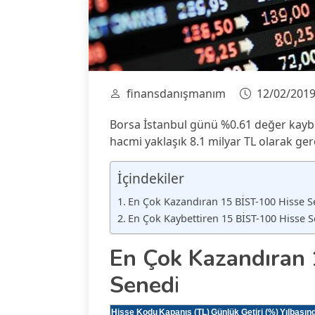
finansdanışmanım
12/02/201
Borsa İstanbul günü %0.61 değer kaybe
hacmi yaklaşık 8.1 milyar TL olarak ger
İçindekiler
En Çok Kazandıran 15 BİST-100 Hisse S
En Çok Kaybettiren 15 BİST-100 Hisse 
En Çok Kazandıran 
Sened
i
Hisse Kodu
Kapanış (TL)
Günlük Getiri (%)
Yılbaşınd