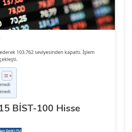
9
derek 103.762 seviyesinden kapattı. İşlem
çekleşti.
enedi
Senedi
15 BİST-100 Hisse
an Getiri (%)