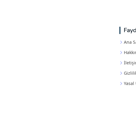
Fayd
Ana S
Hakkı
İletiş
Gizlili
Yasal 