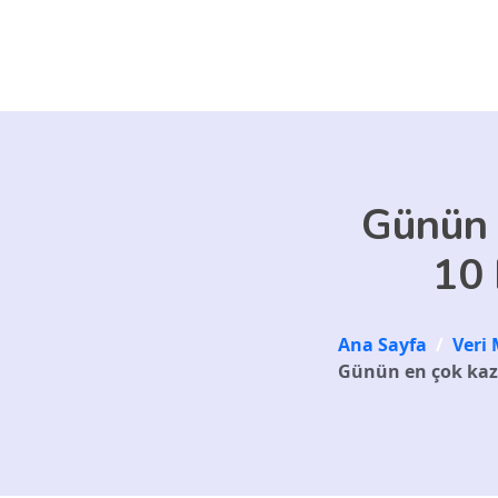
Skip to main content
Günün 
10 
Ana Sayfa
/
Veri 
Günün en çok kaza