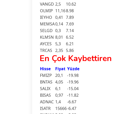
VANGD
2,5
10.62
OLMIP
11,16
8.98
IEYHO
0,41
7.89
MEMSA
0,14
7.69
SELGD
0,3
7.14
KLMSN
8,01
6.52
AYCES
5,3
6.21
TRCAS
2,35
5.86
En Çok Kaybettiren
Hisse
Fiyat
Yüzde
FMIZP
20,1
-19.98
BNTAS
4,05
-19.96
SALIX
6,1
-15.04
BISAS
0,97
-11.82
ADNAC
1,4
-6.67
ISATR
15666
-6.47