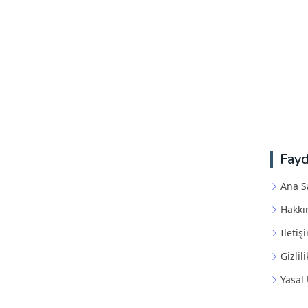
Fayd
Ana S
Hakkı
İletiş
Gizlili
Yasal 