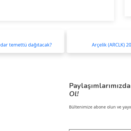
adar temettü dağıtacak?
Arçelik (ARCLK) 2
Paylaşımlarımızda
Ol!
Bültenimize abone olun ve yayınl
E-postanızı yazın…