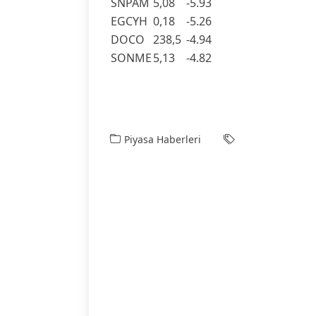
SNPAM
5,08
-5.93
EGCYH
0,18
-5.26
DOCO
238,5
-4.94
SONME
5,13
-4.82
Piyasa Haberleri