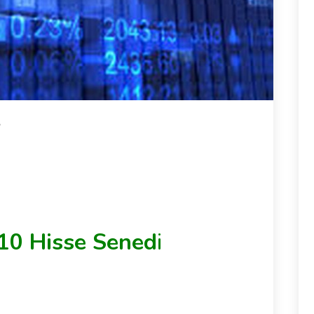
8
10 Hisse Sened
i