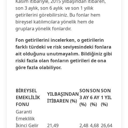
Kasım itibariyle, 2015 yılbaşından itibaren,
son 3 aylık, son 6 aylık ve son 1 yıllık
getirilerini görebilirsiniz. Bu fonlar hem
bireysel katılımcılara yönelik hem de
gruplara yönelik fonlardır.
Fon getirilerini incelerken, o getirilerin
farklı türdeki ve risk seviyesindeki fonlara
ait olduğunu unutmayalım. Bildiğiniz gibi
riski fazla olan fonların getirileri de ona
göre fazla olabiliyor.
BİREYSEL
SON
SON
SON
YILBAŞINDAN
EMEKLİLİK
3 AY
6 AY
1 YIL
İTİBAREN (%)
FONU
(%)
(%)
(%)
Garanti
Emeklilik
İkinci Gelir
21,49
2,48
4,68
26,64