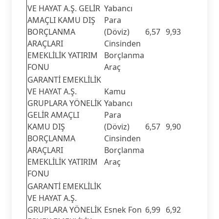
VE HAYAT A.Ş. GELİR
Yabancı
AMAÇLI KAMU DIŞ
Para
BORÇLANMA
(Döviz)
6,57
9,93
ARAÇLARI
Cinsinden
EMEKLİLİK YATIRIM
Borçlanma
FONU
Araç
GARANTİ EMEKLİLİK
VE HAYAT A.Ş.
Kamu
GRUPLARA YÖNELİK
Yabancı
GELİR AMAÇLI
Para
KAMU DIŞ
(Döviz)
6,57
9,90
BORÇLANMA
Cinsinden
ARAÇLARI
Borçlanma
EMEKLİLİK YATIRIM
Araç
FONU
GARANTİ EMEKLİLİK
VE HAYAT A.Ş.
GRUPLARA YÖNELİK
Esnek Fon
6,99
6,92