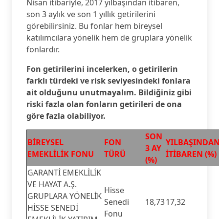
Nisan itibariyle, 2017 yılbaşından itibaren,
son 3 aylık ve son 1 yıllık getirilerini
görebilirsiniz. Bu fonlar hem bireysel
katılımcılara yönelik hem de gruplara yönelik
fonlardır.
Fon getirilerini incelerken, o getirilerin
farklı türdeki ve risk seviyesindeki fonlara
ait olduğunu unutmayalım. Bildiğiniz gibi
riski fazla olan fonların getirileri de ona
göre fazla olabiliyor.
SON
BİREYSEL
FON
YILBAŞINDA
3 AY
EMEKLİLİK FONU
TÜRÜ
İTİBAREN (%)
(%)
GARANTİ EMEKLİLİK
VE HAYAT A.Ş.
Hisse
GRUPLARA YÖNELİK
Senedi
18,73
17,32
HİSSE SENEDİ
Fonu