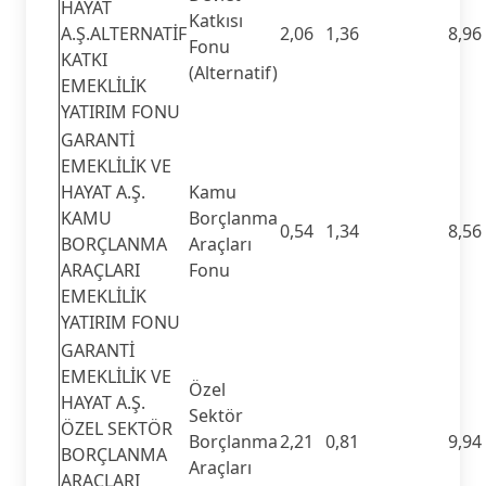
HAYAT
Katkısı
A.Ş.ALTERNATİF
2,06
1,36
8,96
Fonu
KATKI
(Alternatif)
EMEKLİLİK
YATIRIM FONU
GARANTİ
EMEKLİLİK VE
HAYAT A.Ş.
Kamu
KAMU
Borçlanma
0,54
1,34
8,56
BORÇLANMA
Araçları
ARAÇLARI
Fonu
EMEKLİLİK
YATIRIM FONU
GARANTİ
EMEKLİLİK VE
Özel
HAYAT A.Ş.
Sektör
ÖZEL SEKTÖR
Borçlanma
2,21
0,81
9,94
BORÇLANMA
Araçları
ARAÇLARI