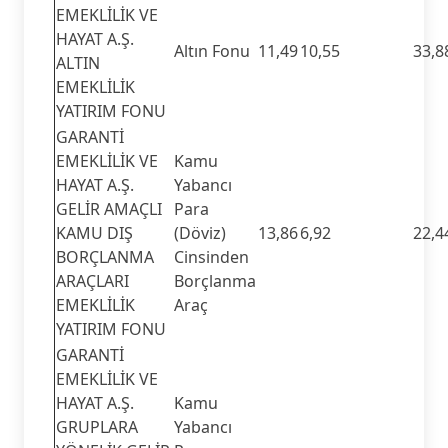
EMEKLİLİK VE
HAYAT A.Ş.
Altın Fonu
11,49
10,55
33,8
ALTIN
EMEKLİLİK
YATIRIM FONU
GARANTİ
EMEKLİLİK VE
Kamu
HAYAT A.Ş.
Yabancı
GELİR AMAÇLI
Para
KAMU DIŞ
(Döviz)
13,86
6,92
22,4
BORÇLANMA
Cinsinden
ARAÇLARI
Borçlanma
EMEKLİLİK
Araç
YATIRIM FONU
GARANTİ
EMEKLİLİK VE
HAYAT A.Ş.
Kamu
GRUPLARA
Yabancı