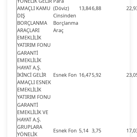
YÖNELİK GELİR
Para
AMAÇLI KAMU
(Döviz)
13,84
6,88
22,9
DIŞ
Cinsinden
BORÇLANMA
Borçlanma
ARAÇLARI
Araç
EMEKLİLİK
YATIRIM FONU
GARANTİ
EMEKLİLİK
HAYAT A.Ş.
İKİNCİ GELİR
Esnek Fon
16,47
5,92
23,0
AMAÇLI ESNEK
EMEKLİLİK
YATIRIM FONU
GARANTİ
EMEKLİLİK VE
HAYAT A.Ş.
GRUPLARA
Esnek Fon
5,14
3,75
17,0
YÖNELİK