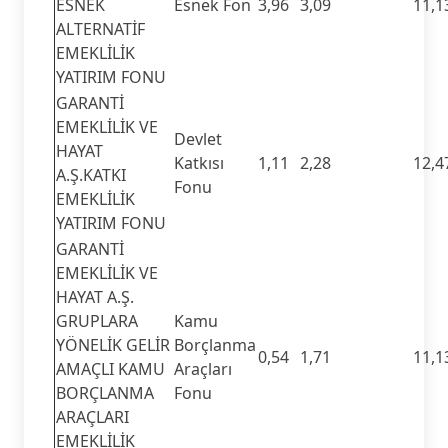
ESNEK
Esnek Fon
3,96
3,09
11,1
ALTERNATİF
EMEKLİLİK
YATIRIM FONU
GARANTİ
EMEKLİLİK VE
Devlet
HAYAT
Katkısı
1,11
2,28
12,4
A.Ş.KATKI
Fonu
EMEKLİLİK
YATIRIM FONU
GARANTİ
EMEKLİLİK VE
HAYAT A.Ş.
GRUPLARA
Kamu
YÖNELİK GELİR
Borçlanma
0,54
1,71
11,1
AMAÇLI KAMU
Araçları
BORÇLANMA
Fonu
ARAÇLARI
EMEKLİLİK