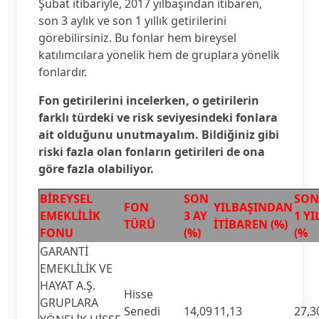
Şubat itibariyle, 2017 yılbaşından itibaren,
son 3 aylık ve son 1 yıllık getirilerini
görebilirsiniz. Bu fonlar hem bireysel
katılımcılara yönelik hem de gruplara yönelik
fonlardır.
Fon getirilerini incelerken, o getirilerin
farklı türdeki ve risk seviyesindeki fonlara
ait olduğunu unutmayalım. Bildiğiniz gibi
riski fazla olan fonların getirileri de ona
göre fazla olabiliyor.
BİREYSEL
SON
SON
FON
YILBAŞINDAN
EMEKLİLİK
3 AY
1 YI
TÜRÜ
İTİBAREN (%)
FONU
(%)
(%
GARANTİ
EMEKLİLİK VE
HAYAT A.Ş.
Hisse
GRUPLARA
Senedi
14,09
11,13
27,3