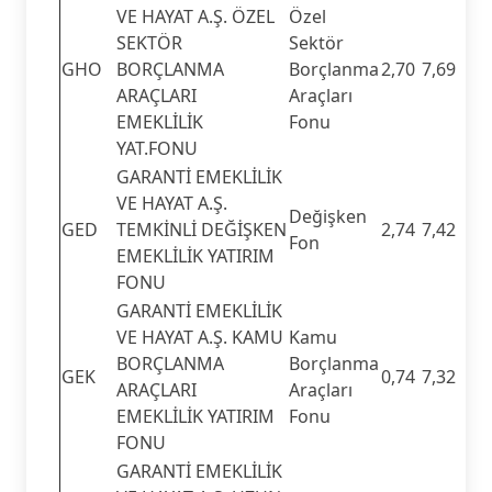
VE HAYAT A.Ş. ÖZEL
Özel
SEKTÖR
Sektör
GHO
BORÇLANMA
Borçlanma
2,70
7,69
ARAÇLARI
Araçları
EMEKLİLİK
Fonu
YAT.FONU
GARANTİ EMEKLİLİK
VE HAYAT A.Ş.
Değişken
GED
TEMKİNLİ DEĞİŞKEN
2,74
7,42
Fon
EMEKLİLİK YATIRIM
FONU
GARANTİ EMEKLİLİK
VE HAYAT A.Ş. KAMU
Kamu
BORÇLANMA
Borçlanma
GEK
0,74
7,32
ARAÇLARI
Araçları
EMEKLİLİK YATIRIM
Fonu
FONU
GARANTİ EMEKLİLİK