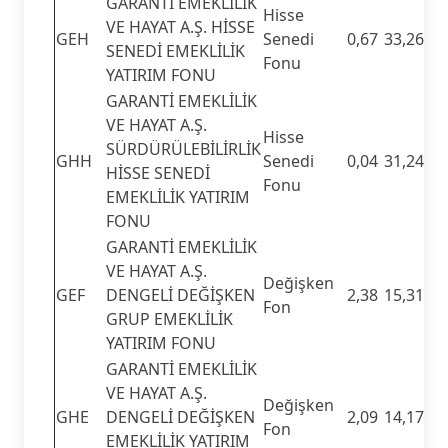
GARANTİ EMEKLİLİK
Hisse
VE HAYAT A.Ş. HİSSE
GEH
Senedi
0,67
33,26
SENEDİ EMEKLİLİK
Fonu
YATIRIM FONU
GARANTİ EMEKLİLİK
VE HAYAT A.Ş.
Hisse
SÜRDÜRÜLEBİLİRLİK
GHH
Senedi
0,04
31,24
HİSSE SENEDİ
Fonu
EMEKLİLİK YATIRIM
FONU
GARANTİ EMEKLİLİK
VE HAYAT A.Ş.
Değişken
GEF
DENGELİ DEĞİŞKEN
2,38
15,31
Fon
GRUP EMEKLİLİK
YATIRIM FONU
GARANTİ EMEKLİLİK
VE HAYAT A.Ş.
Değişken
GHE
DENGELİ DEĞİŞKEN
2,09
14,17
Fon
EMEKLİLİK YATIRIM