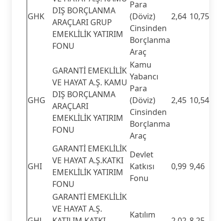
Para
DIŞ BORÇLANMA
GHK
(Döviz)
2,64
10,75
ARAÇLARI GRUP
Cinsinden
EMEKLİLİK YATIRIM
Borçlanma
FONU
Araç
Kamu
GARANTİ EMEKLİLİK
Yabancı
VE HAYAT A.Ş. KAMU
Para
DIŞ BORÇLANMA
GHG
(Döviz)
2,45
10,54
ARAÇLARI
Cinsinden
EMEKLİLİK YATIRIM
Borçlanma
FONU
Araç
GARANTİ EMEKLİLİK
Devlet
VE HAYAT A.Ş.KATKI
GHI
Katkısı
0,99
9,46
EMEKLİLİK YATIRIM
Fonu
FONU
GARANTİ EMEKLİLİK
VE HAYAT A.Ş.
Katılım
GHL
KATILIM KATKI
2,02
8,25