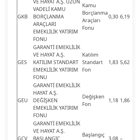
VE HAYAT A.Ş. UZUN
Kamu
VADELİ KAMU
Borçlanma
GKB
BORÇLANMA
0,30
6,19
Araçları
ARAÇLARI
Fonu
EMEKLİLİK YATIRIM
FONU
GARANTİ EMEKLİLİK
VE HAYAT A.Ş.
Katılım
GES
KATILIM STANDART
Standart
1,83
5,62
EMEKLİLİK YATIRIM
Fon
FONU
GARANTİ EMEKLİLİK
HAYAT A.Ş.
Değişken
GEU
DEĞİŞKEN
1,18
1,86
Fon
EMEKLİLİK YATIRIM
FONU
GARANTİ EMEKLİLİK
VE HAYAT A.Ş.
Başlangıç
GCV
BAŞLANGIÇ
3,08
–