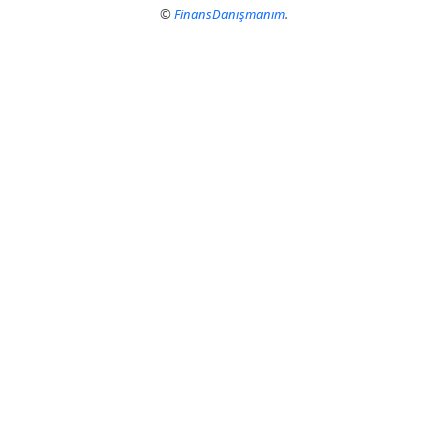
©
FinansDanışmanım
.