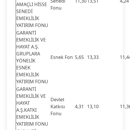
Senedi
11,30
13,51
4,24
AMAÇLI HİSSE
Fonu
SENEDİ
EMEKLİLİK
YATIRIM FONU
GARANTİ
EMEKLİLİK VE
HAYAT A.Ş.
GRUPLARA
Esnek Fon
5,65
13,33
11,4
YÖNELİK
ESNEK
EMEKLİLİK
YATIRIM FONU
GARANTİ
EMEKLİLİK VE
Devlet
HAYAT
Katkısı
4,31
13,10
11,3
A.Ş.KATKI
Fonu
EMEKLİLİK
YATIRIM FONU