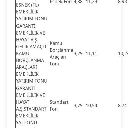
Esnek Fon
4,88
11,23
8,93
ESNEK (TL)
EMEKLİLİK
YATIRIM FONU
GARANTİ
EMEKLİLİK VE
HAYAT A.Ş.
Kamu
GELİR AMAÇLI
Borçlanma
KAMU
3,29
11,11
10,2
Araçları
BORÇLANMA
Fonu
ARAÇLARI
EMEKLİLİK
YATIRIM FONU
GARANTİ
EMEKLİLİK VE
HAYAT
Standart
3,79
10,54
8,74
A.Ş.STANDART
Fon
EMEKLİLİK
YAT.FONU