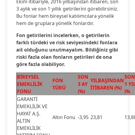
Ekim itibariyle, 2016 yılbaşından itibaren, son
3 aylık ve son 1 yıllık getirilerini görebilirsiniz.
Bu fonlar hem bireysel katılımcılara yönelik
hem de gruplara yönelik fonlardır.
Fon getirilerini incelerken, o getirilerin
farklı türdeki ve risk seviyesindeki fonlara
ait olduğunu unutmayalım. Bildiğiniz gibi
riski fazla olan fonların getirileri de ona
göre fazla olabiliyor.
BİREYSEL
SON
SON
FON
YILBAŞINDAN
EMEKLİLİK
3 AY
1 YI
TÜRÜ
İTİBAREN (%)
FONU
(%)
(%
GARANTİ
EMEKLİLİK VE
HAYAT A.Ş.
Altın Fonu
-3,95
23,81
13,8
ALTIN
EMEKLİLİK