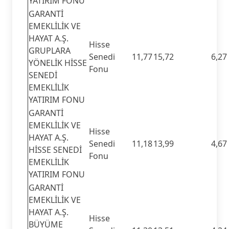
YATIRIM FONU
GARANTİ
EMEKLİLİK VE
HAYAT A.Ş.
Hisse
GRUPLARA
Senedi
11,77
15,72
6,27
YÖNELİK HİSSE
Fonu
SENEDİ
EMEKLİLİK
YATIRIM FONU
GARANTİ
EMEKLİLİK VE
Hisse
HAYAT A.Ş.
Senedi
11,18
13,99
4,67
HİSSE SENEDİ
Fonu
EMEKLİLİK
YATIRIM FONU
GARANTİ
EMEKLİLİK VE
HAYAT A.Ş.
Hisse
BÜYÜME