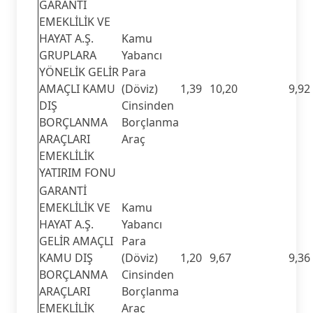
GARANTİ
EMEKLİLİK VE
HAYAT A.Ş.
Kamu
GRUPLARA
Yabancı
YÖNELİK GELİR
Para
AMAÇLI KAMU
(Döviz)
1,39
10,20
9,92
DIŞ
Cinsinden
BORÇLANMA
Borçlanma
ARAÇLARI
Araç
EMEKLİLİK
YATIRIM FONU
GARANTİ
EMEKLİLİK VE
Kamu
HAYAT A.Ş.
Yabancı
GELİR AMAÇLI
Para
KAMU DIŞ
(Döviz)
1,20
9,67
9,36
BORÇLANMA
Cinsinden
ARAÇLARI
Borçlanma
EMEKLİLİK
Araç