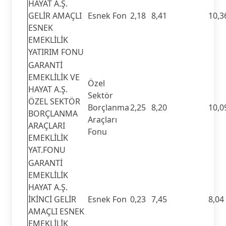
HAYAT A.Ş.
GELİR AMAÇLI
Esnek Fon
2,18
8,41
10,3
ESNEK
EMEKLİLİK
YATIRIM FONU
GARANTİ
EMEKLİLİK VE
Özel
HAYAT A.Ş.
Sektör
ÖZEL SEKTÖR
Borçlanma
2,25
8,20
10,0
BORÇLANMA
Araçları
ARAÇLARI
Fonu
EMEKLİLİK
YAT.FONU
GARANTİ
EMEKLİLİK
HAYAT A.Ş.
İKİNCİ GELİR
Esnek Fon
0,23
7,45
8,04
AMAÇLI ESNEK
EMEKLİLİK