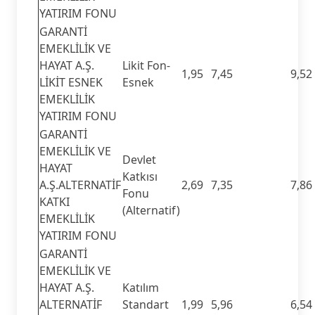
YATIRIM FONU
GARANTİ
EMEKLİLİK VE
HAYAT A.Ş.
Likit Fon-
1,95
7,45
9,52
LİKİT ESNEK
Esnek
EMEKLİLİK
YATIRIM FONU
GARANTİ
EMEKLİLİK VE
Devlet
HAYAT
Katkısı
A.Ş.ALTERNATİF
2,69
7,35
7,86
Fonu
KATKI
(Alternatif)
EMEKLİLİK
YATIRIM FONU
GARANTİ
EMEKLİLİK VE
HAYAT A.Ş.
Katılım
ALTERNATİF
Standart
1,99
5,96
6,54