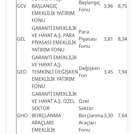
Başlangıç
GCV
BAŞLANGIÇ
3,96
8,75
Fonu
EMEKLİLİK YATIRIM
FONU
GARANTİ EMEKLİLİK
Para
VE HAYAT A.Ş. PARA
GEL
Piyasası
3,81
8,34
PİYASASI EMEKLİLİK
Fonu
YATIRIM FONU
GARANTİ EMEKLİLİK
VE HAYAT A.Ş.
Değişken
GED
TEMKİNLİ DEĞİŞKEN
3,45
7,94
Fon
EMEKLİLİK YATIRIM
FONU
GARANTİ EMEKLİLİK
VE HAYAT A.Ş. ÖZEL
Özel
SEKTÖR
Sektör
GHO
BORÇLANMA
Borçlanma
3,30
7,64
ARAÇLARI
Araçları
EMEKLİLİK
Fonu