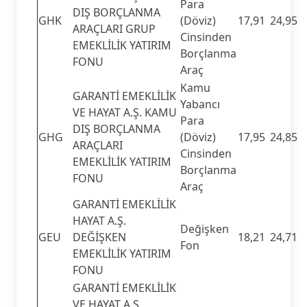
Para
DIŞ BORÇLANMA
GHK
(Döviz)
17,91
24,95
ARAÇLARI GRUP
Cinsinden
EMEKLİLİK YATIRIM
Borçlanma
FONU
Araç
Kamu
GARANTİ EMEKLİLİK
Yabancı
VE HAYAT A.Ş. KAMU
Para
DIŞ BORÇLANMA
GHG
(Döviz)
17,95
24,85
ARAÇLARI
Cinsinden
EMEKLİLİK YATIRIM
Borçlanma
FONU
Araç
GARANTİ EMEKLİLİK
HAYAT A.Ş.
Değişken
GEU
DEĞİŞKEN
18,21
24,71
Fon
EMEKLİLİK YATIRIM
FONU
GARANTİ EMEKLİLİK
VE HAYAT A.Ş.