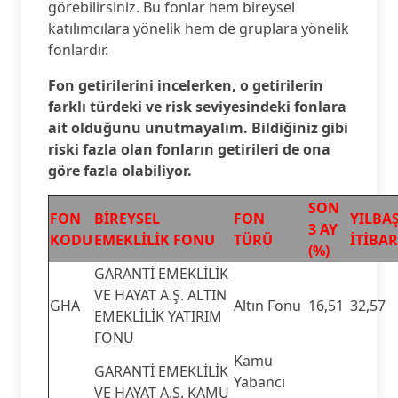
görebilirsiniz. Bu fonlar hem bireysel
katılımcılara yönelik hem de gruplara yönelik
fonlardır.
Fon getirilerini incelerken, o getirilerin
farklı türdeki ve risk seviyesindeki fonlara
ait olduğunu unutmayalım. Bildiğiniz gibi
riski fazla olan fonların getirileri de ona
göre fazla olabiliyor.
SON
FON
BİREYSEL
FON
YILBA
3 AY
KODU
EMEKLİLİK FONU
TÜRÜ
İTİBAR
(%)
GARANTİ EMEKLİLİK
VE HAYAT A.Ş. ALTIN
GHA
Altın Fonu
16,51
32,57
EMEKLİLİK YATIRIM
FONU
Kamu
GARANTİ EMEKLİLİK
Yabancı
VE HAYAT A.Ş. KAMU