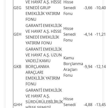
VE HAYAT A.Ş. HİSSE
Hisse
GEG
SENEDİ GRUP
Senedi
-3,66
-10,40
EMEKLİLİK YATIRIM
Fonu
FONU
GARANTİ EMEKLİLİK
Hisse
VE HAYAT A.Ş. HİSSE
GEH
Senedi
-4,14
-11,21
SENEDİ EMEKLİLİK
Fonu
YATIRIM FONU
GARANTİ EMEKLİLİK
VE HAYAT A.Ş. UZUN
Kamu
VADELİ KAMU
Borçlanma
GKB
BORÇLANMA
-9,94
-12,14
Araçları
ARAÇLARI
Fonu
EMEKLİLİK YATIRIM
FONU
GARANTİ EMEKLİLİK
VE HAYAT A.Ş.
Hisse
SÜRDÜRÜLEBİLİRLİK
GHH
Senedi
-4,88
-13,45
HİSSE SENEDİ