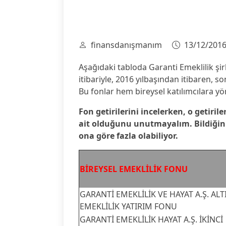
finansdanışmanım
13/12/201
Aşağıdaki tabloda Garanti Emeklilik şirk
itibariyle, 2016 yılbaşından itibaren, son 
Bu fonlar hem bireysel katılımcılara yö
Fon getirilerini incelerken, o getirile
ait olduğunu unutmayalım. Bildiğiniz 
ona göre fazla olabiliyor.
BİREYSEL EMEKLİLİK FONU
GARANTİ EMEKLİLİK VE HAYAT A.Ş. ALT
EMEKLİLİK YATIRIM FONU
GARANTİ EMEKLİLİK HAYAT A.Ş. İKİNCİ