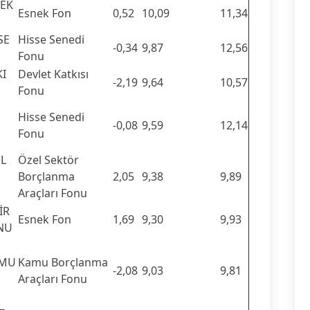
NEK
Esnek Fon
0,52
10,09
11,34
SE
Hisse Senedi
-0,34
9,87
12,56
Fonu
KI
Devlet Katkısı
-2,19
9,64
10,57
Fonu
Hisse Senedi
-0,08
9,59
12,14
Fonu
EL
Özel Sektör
Borçlanma
2,05
9,38
9,89
Araçları Fonu
İR
Esnek Fon
1,69
9,30
9,93
ONU
AMU
Kamu Borçlanma
-2,08
9,03
9,81
Araçları Fonu