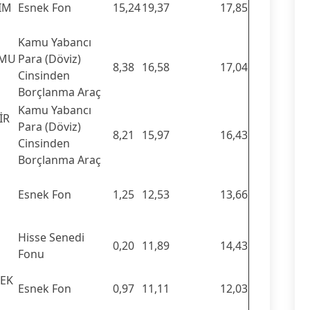
IM
Esnek Fon
15,24
19,37
17,85
Kamu Yabancı
AMU
Para (Döviz)
8,38
16,58
17,04
Cinsinden
Borçlanma Araç
Kamu Yabancı
İR
Para (Döviz)
8,21
15,97
16,43
Cinsinden
Borçlanma Araç
Esnek Fon
1,25
12,53
13,66
Hisse Senedi
0,20
11,89
14,43
Fonu
NEK
Esnek Fon
0,97
11,11
12,03