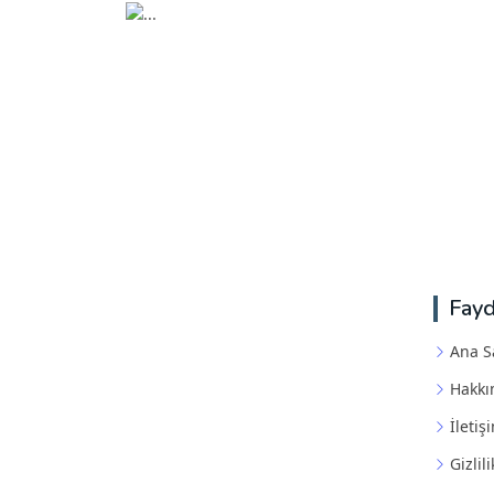
Fayd
Ana S
Hakkı
İletiş
Gizlili