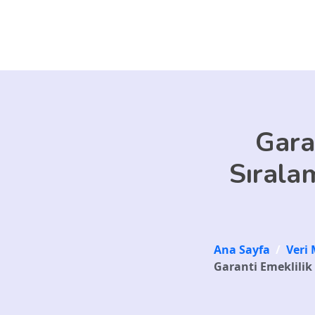
Skip to main content
Gara
Sıralam
Ana Sayfa
/
Veri 
Garanti Emeklilik 