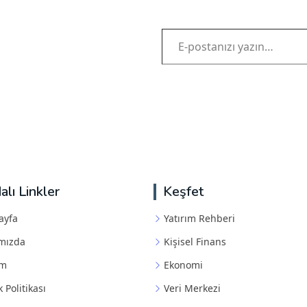
E-postanızı yazın…
alı Linkler
Keşfet
ayfa
Yatırım Rehberi
mızda
Kişisel Finans
im
Ekonomi
k Politikası
Veri Merkezi