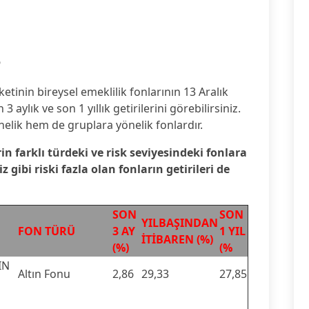
6
etinin bireysel emeklilik fonlarının 13 Aralık
3 aylık ve son 1 yıllık getirilerini görebilirsiniz.
nelik hem de gruplara yönelik fonlardır.
rin farklı türdeki ve risk seviyesindeki fonlara
gibi riski fazla olan fonların getirileri de
SON
SON
YILBAŞINDAN
FON TÜRÜ
3 AY
1 YIL
İTİBAREN (%)
(%)
(%
IN
Altın Fonu
2,86
29,33
27,85