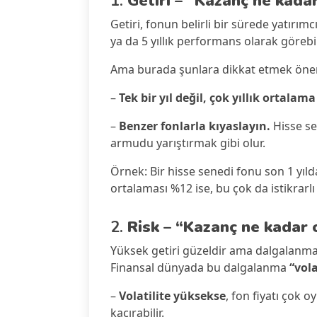
1.
Getiri – “Kazanç ne kada
Getiri, fonun belirli bir sürede yatırımcı
ya da 5 yıllık performans olarak görebil
Ama burada şunlara dikkat etmek öne
–
Tek bir yıl değil, çok yıllık ortalama
–
Benzer fonlarla kıyaslayın.
Hisse se
armudu yarıştırmak gibi olur.
Örnek: Bir hisse senedi fonu son 1 yıld
ortalaması %12 ise, bu çok da istikrarlı 
2.
Risk – “Kazanç ne kadar
Yüksek getiri güzeldir ama dalgalanmas
Finansal dünyada bu dalgalanma
“vola
–
Volatilite yüksekse
, fon fiyatı çok
kaçırabilir.