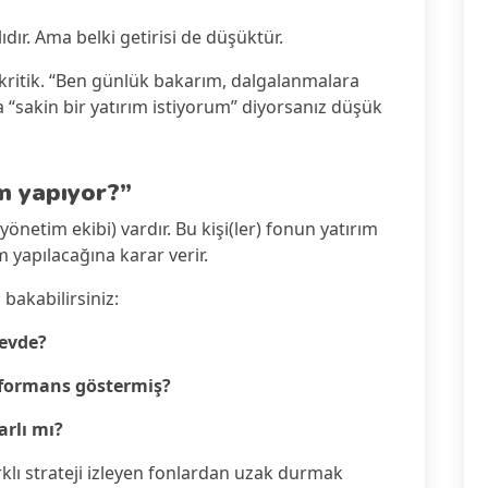
lıdır. Ama belki getirisi de düşüktür.
 kritik. “Ben günlük bakarım, dalgalanmalara
 “sakin bir yatırım istiyorum” diyorsanız düşük
im yapıyor?”
önetim ekibi) vardır. Bu kişi(ler) fonun yatırım
m yapılacağına karar verir.
bakabilirsiniz:
revde?
erformans göstermiş?
arlı mı?
arklı strateji izleyen fonlardan uzak durmak