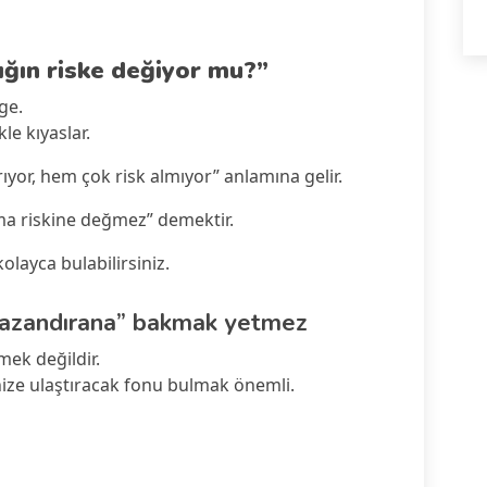
ığın riske değiyor mu?”
ge.
le kıyaslar.
ıyor, hem çok risk almıyor” anlamına gelir.
ama riskine değmez” demektir.
olayca bulabilirsiniz.
kazandırana” bakmak yetmez
mek değildir.
finize ulaştıracak fonu bulmak önemli.