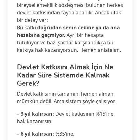
bireysel emeklilik sözleşmesi bulunan herkes
devlet katkısından faydalanabilir. Ancak ufak
bir detay var:
Bu katkı
doğrudan senin cebine ya da ana
hesabına geçmiyor.
Ayrı bir hesapta
tutuluyor ve bazı şartlar karşılandıkça bu
katkıya hak kazanıyorsun. Hemen anlatalım.
Devlet Katkısını Almak İçin Ne
Kadar Süre Sistemde Kalmak
Gerek?
Devlet katkısının tamamını hemen alman
mümkün değil. Ama sistem şöyle çalışıyor:
–
3 yıl kalırsan:
Devlet katkısının %15’ine
hak kazanırsın.
–
6 yıl kalırsan:
%35’ine,