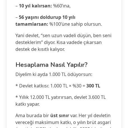
–
10 yıl kalırsan:
%60’ına,
–
56 yaşını doldurup 10 yılı
tamamlarsan:
%100’üne sahip olursun.
Yani devlet, “sen uzun vadeli düşün, ben seni
desteklerim” diyor. Kısa vadede çıkarsan
destek de kısıtlı kalıyor.
Hesaplama Nasıl Yapılır?
Diyelim ki ayda 1.000 TL ödüyorsun:
* Devlet katkısı: 1.000 TL × %30 =
300 TL
* Yıllık 12.000 TL yatırırsan, devlet 3.600 TL
katkı yapar.
Ama burada bir
üst sınır
var. Her yıl devletin
vereceği maksimum katkı, o yılın brüt asgari