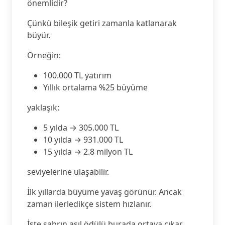
önemlidir?
Çünkü bileşik getiri zamanla katlanarak
büyür.
Örneğin:
100.000 TL yatırım
Yıllık ortalama %25 büyüme
yaklaşık:
5 yılda → 305.000 TL
10 yılda → 931.000 TL
15 yılda → 2.8 milyon TL
seviyelerine ulaşabilir.
İlk yıllarda büyüme yavaş görünür. Ancak
zaman ilerledikçe sistem hızlanır.
İşte sabrın asıl ödülü burada ortaya çıkar.