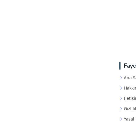
Fayd
Ana S
Hakkı
İletiş
Gizlili
Yasal 