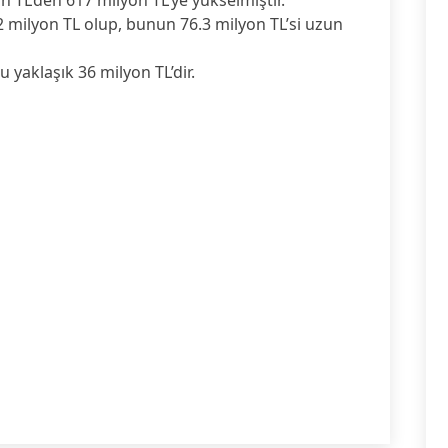
on TL’den 617 milyon TL’ye yükselmiştir.
2 milyon TL olup, bunun 76.3 milyon TL’si uzun
 yaklaşık 36 milyon TL’dir.