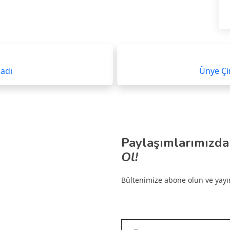
ladı
Ünye Çi
Paylaşımlarımızda
Ol!
Bültenimize abone olun ve yayınl
E-postanızı yazın…