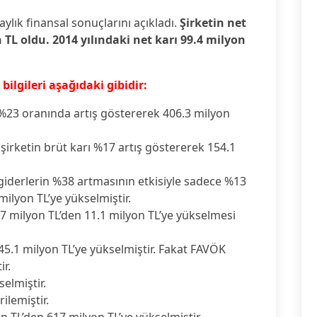
ylık finansal sonuçlarını açıkladı.
Şirketin net
 TL oldu. 2014 yılındaki net karı 99.4 milyon
ilgileri aşağıdaki gibidir:
da %23 oranında artış göstererek 406.3 milyon
le şirketin brüt karı %17 artış göstererek 154.1
 giderlerin %38 artmasının etkisiyle sadece %13
ilyon TL’ye yükselmiştir.
1.7 milyon TL’den 11.1 milyon TL’ye yükselmesi
5.1 milyon TL’ye yükselmiştir. Fakat FAVÖK
ir.
elmiştir.
ilemiştir.