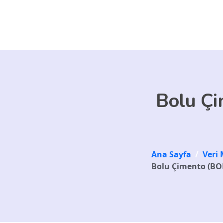
Skip to main content
Bolu Çi
Ana Sayfa
/
Veri 
Bolu Çimento (BOLU