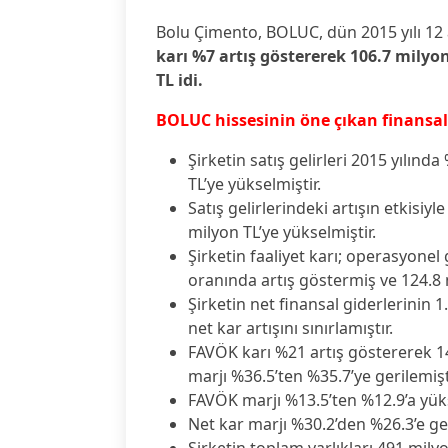
Bolu Çimento, BOLUC, dün 2015 yılı 12 a
karı %7 artış göstererek 106.7 milyon
TL idi.
BOLUC hissesinin öne çıkan finansal b
Şirketin satış gelirleri 2015 yılın
TL’ye yükselmiştir.
Satış gelirlerindeki artışın etkisiy
milyon TL’ye yükselmiştir.
Şirketin faaliyet karı; operasyonel
oranında artış göstermiş ve 124.8 m
Şirketin net finansal giderlerinin 
net kar artışını sınırlamıştır.
FAVÖK karı %21 artış göstererek 14
marjı %36.5’ten %35.7’ye gerilemişt
FAVÖK marjı %13.5’ten %12.9’a yüks
Net kar marjı %30.2’den %26.3’e ger