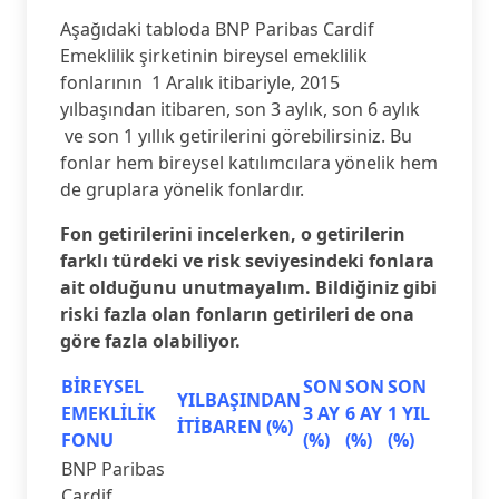
Aşağıdaki tabloda BNP Paribas Cardif
Emeklilik şirketinin bireysel emeklilik
fonlarının 1 Aralık itibariyle, 2015
yılbaşından itibaren, son 3 aylık, son 6 aylık
ve son 1 yıllık getirilerini görebilirsiniz. Bu
fonlar hem bireysel katılımcılara yönelik hem
de gruplara yönelik fonlardır.
Fon getirilerini incelerken, o getirilerin
farklı türdeki ve risk seviyesindeki fonlara
ait olduğunu unutmayalım. Bildiğiniz gibi
riski fazla olan fonların getirileri de ona
göre fazla olabiliyor.
BİREYSEL
SON
SON
SON
YILBAŞINDAN
EMEKLİLİK
3 AY
6 AY
1 YIL
İTİBAREN (%)
FONU
(%)
(%)
(%)
BNP Paribas
Cardif