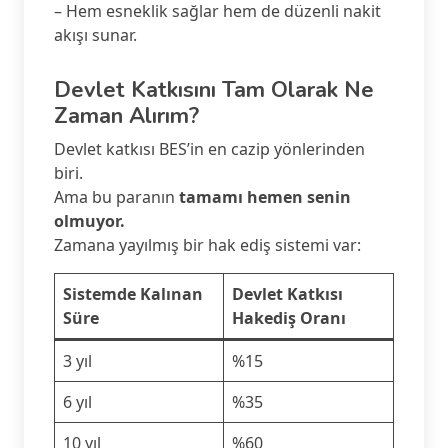
– Hem esneklik sağlar hem de düzenli nakit
akışı sunar.
Devlet Katkısını Tam Olarak Ne
Zaman Alırım?
Devlet katkısı BES’in en cazip yönlerinden
biri.
Ama bu paranın
tamamı hemen senin
olmuyor.
Zamana yayılmış bir hak ediş sistemi var:
Sistemde Kalınan
Devlet Katkısı
Süre
Hakediş Oranı
3 yıl
%15
6 yıl
%35
10 yıl
%60