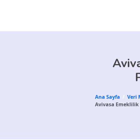
Skip to main content
Aviva
Ana Sayfa
/
Veri 
Avivasa Emeklilik