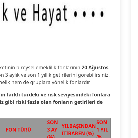
8
ketinin bireysel emeklilik fonlarının
20 Ağustos
 3 aylık ve son 1 yıllık getirilerini görebilirsiniz.
nelik hem de gruplara yönelik fonlardır.
rin farklı türdeki ve risk seviyesindeki fonlara
gibi riski fazla olan fonların getirileri de
SON
SON
YILBAŞINDAN
FON TÜRÜ
3 AY
1 YIL
İTİBAREN (%)
(%)
(%