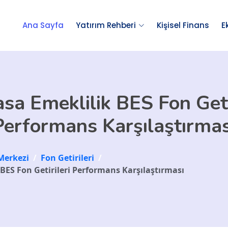
Ana Sayfa
Yatırım Rehberi
Kişisel Finans
E
sa Emeklilik BES Fon Geti
Performans Karşılaştırmas
Merkezi
/
Fon Getirileri
/
 BES Fon Getirileri Performans Karşılaştırması