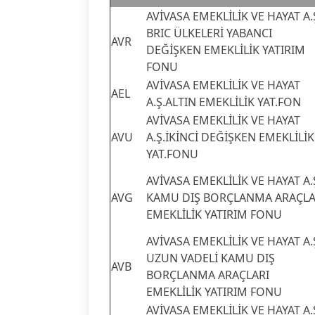
AVİVASA EMEKLİLİK VE HAYAT A.
BRIC ÜLKELERİ YABANCI
AVR
DEĞİŞKEN EMEKLİLİK YATIRIM
FONU
AVİVASA EMEKLİLİK VE HAYAT
AEL
A.Ş.ALTIN EMEKLİLİK YAT.FON
AVİVASA EMEKLİLİK VE HAYAT
AVU
A.Ş.İKİNCİ DEĞİŞKEN EMEKLİLİK
YAT.FONU
AVİVASA EMEKLİLİK VE HAYAT A.
AVG
KAMU DIŞ BORÇLANMA ARAÇLA
EMEKLİLİK YATIRIM FONU
AVİVASA EMEKLİLİK VE HAYAT A.
UZUN VADELİ KAMU DIŞ
AVB
BORÇLANMA ARAÇLARI
EMEKLİLİK YATIRIM FONU
AVİVASA EMEKLİLİK VE HAYAT A.