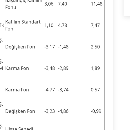
Başlangıç Katılım
3,06
7,40
11,48
Fonu
Katılım Standart
İK
1,10
4,78
7,47
Fon
Ş.
Değişken Fon
-3,17
-1,48
2,50
Ş.
IM
Karma Fon
-3,48
-2,89
1,89
Karma Fon
-4,77
-3,74
0,57
Ş.
Değişken Fon
-3,23
-4,86
-0,99
Ş.
Hisse Senedi