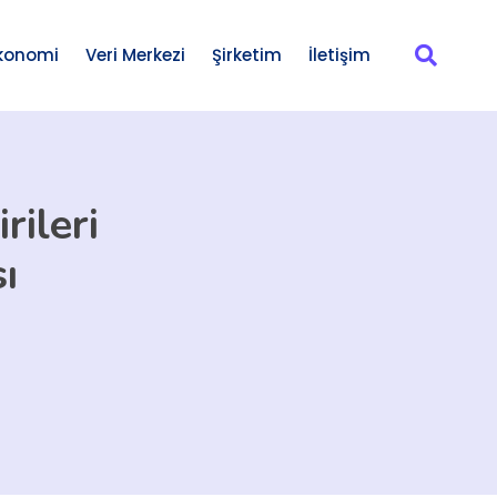
konomi
Veri Merkezi
Şirketim
İletişim
rileri
ı