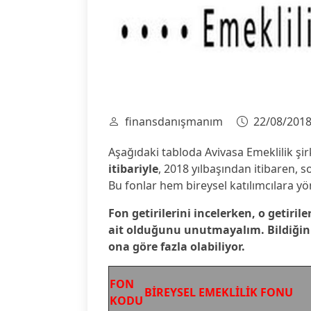
finansdanışmanım
22/08/201
Aşağıdaki tabloda Avivasa Emeklilik şir
itibariyle
, 2018 yılbaşından itibaren, son
Bu fonlar hem bireysel katılımcılara yö
Fon getirilerini incelerken, o getirile
ait olduğunu unutmayalım. Bildiğiniz 
ona göre fazla olabiliyor.
FON
BİREYSEL EMEKLİLİK FONU
KODU