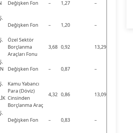
N
Değişken Fon
–
1,27
–
Ş.
Değişken Fon
–
1,20
–
Ş.
Özel Sektör
Borçlanma
3,68
0,92
13,29
Araçları Fonu
Ş.
EN
Değişken Fon
–
0,87
–
Ş.
Kamu Yabancı
Para (Döviz)
4,32
0,86
13,09
İK
Cinsinden
Borçlanma Araç
Ş.
Değişken Fon
–
0,83
–