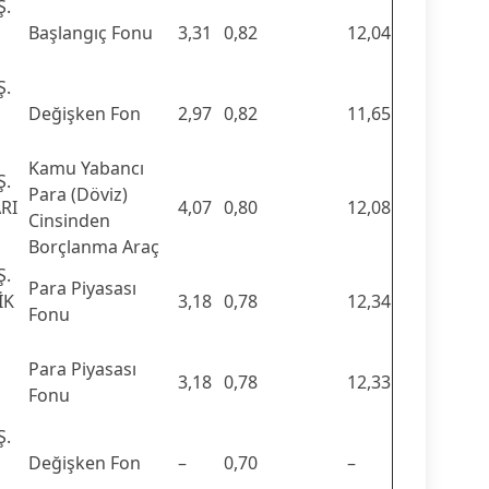
Ş.
Başlangıç Fonu
3,31
0,82
12,04
Ş.
Değişken Fon
2,97
0,82
11,65
Kamu Yabancı
Ş.
Para (Döviz)
RI
4,07
0,80
12,08
Cinsinden
Borçlanma Araç
Ş.
Para Piyasası
İK
3,18
0,78
12,34
Fonu
Para Piyasası
3,18
0,78
12,33
Fonu
Ş.
Değişken Fon
–
0,70
–