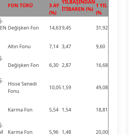
YILBAŞINDAN
FON TÜRÜ
3 AY
1 YIL
İTİBAREN (%)
(%)
(%
Ş.
KEN
Değişken Fon
14,63
9,45
31,92
Altın Fonu
7,14
3,47
9,60
Ş.
Değişken Fon
6,30
2,87
16,68
Ş.
Hisse Senedi
10,05
1,59
49,08
Fonu
Karma Fon
5,54
1,54
18,81
Ş.
IM
Karma Fon
5,96
1,48
20,00