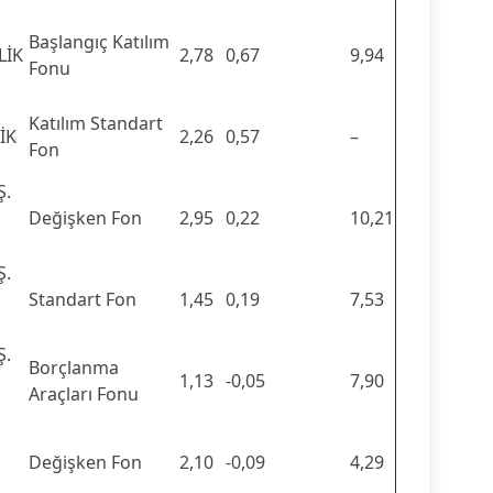
Başlangıç Katılım
LİK
2,78
0,67
9,94
Fonu
Katılım Standart
İK
2,26
0,57
–
Fon
Ş.
Değişken Fon
2,95
0,22
10,21
Ş.
Standart Fon
1,45
0,19
7,53
Ş.
Borçlanma
1,13
-0,05
7,90
Araçları Fonu
Değişken Fon
2,10
-0,09
4,29