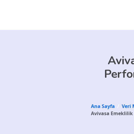
Skip to main content
Aviva
Perfo
Ana Sayfa
/
Veri 
Avivasa Emeklilik 