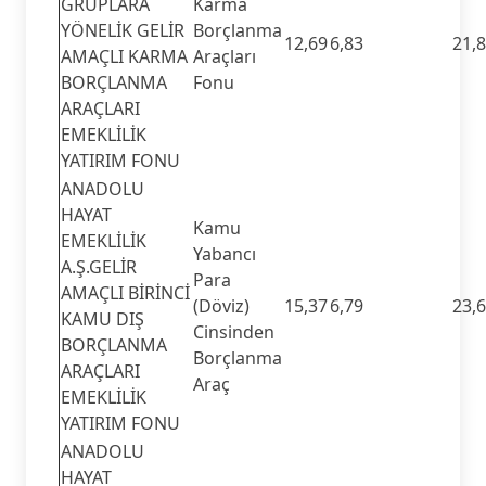
GRUPLARA
Karma
YÖNELİK GELİR
Borçlanma
12,69
6,83
21,
AMAÇLI KARMA
Araçları
BORÇLANMA
Fonu
ARAÇLARI
EMEKLİLİK
YATIRIM FONU
ANADOLU
HAYAT
Kamu
EMEKLİLİK
Yabancı
A.Ş.GELİR
Para
AMAÇLI BİRİNCİ
(Döviz)
15,37
6,79
23,
KAMU DIŞ
Cinsinden
BORÇLANMA
Borçlanma
ARAÇLARI
Araç
EMEKLİLİK
YATIRIM FONU
ANADOLU
HAYAT