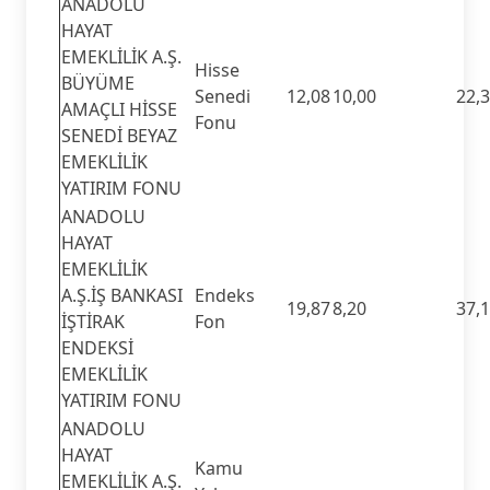
ANADOLU
HAYAT
EMEKLİLİK A.Ş.
Hisse
BÜYÜME
Senedi
12,08
10,00
22,
AMAÇLI HİSSE
Fonu
SENEDİ BEYAZ
EMEKLİLİK
YATIRIM FONU
ANADOLU
HAYAT
EMEKLİLİK
A.Ş.İŞ BANKASI
Endeks
19,87
8,20
37,
İŞTİRAK
Fon
ENDEKSİ
EMEKLİLİK
YATIRIM FONU
ANADOLU
HAYAT
Kamu
EMEKLİLİK A.Ş.