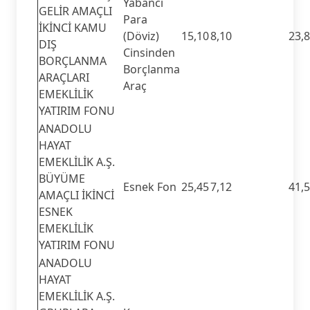
Yabancı
GELİR AMAÇLI
Para
İKİNCİ KAMU
(Döviz)
15,10
8,10
23,
DIŞ
Cinsinden
BORÇLANMA
Borçlanma
ARAÇLARI
Araç
EMEKLİLİK
YATIRIM FONU
ANADOLU
HAYAT
EMEKLİLİK A.Ş.
BÜYÜME
Esnek Fon
25,45
7,12
41,
AMAÇLI İKİNCİ
ESNEK
EMEKLİLİK
YATIRIM FONU
ANADOLU
HAYAT
EMEKLİLİK A.Ş.