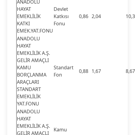
ANADOLU
HAYAT
Devlet
EMEKLİLİK
Katkısı
0,86
2,04
10,
KATKI
Fonu
EMEK.YAT.FONU
ANADOLU
HAYAT
EMEKLİLİK A.Ş.
GELİR AMAÇLI
KAMU
Standart
0,88
1,67
8,67
BORÇLANMA
Fon
ARAÇLARI
STANDART
EMEKLİLİK
YAT.FONU
ANADOLU
HAYAT
EMEKLİLİK A.Ş.
Kamu
GELİR AMAÇLI