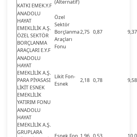
(Alternatif)
KATKI EMEK.Y.F
ANADOLU
Özel
HAYAT
Sektör
EMEKLİLİK A.Ş.
Borçlanma
2,75
0,87
9,37
ÖZEL SEKTÖR
Araçları
BORÇLANMA
Fonu
ARAÇLARI E.Y.F
ANADOLU
HAYAT
EMEKLİLİK A.Ş.
Likit Fon-
PARA PİYASASI
2,18
0,78
9,58
Esnek
LİKİT ESNEK
EMEKLİLİK
YATIRIM FONU
ANADOLU
HAYAT
EMEKLİLİK A.Ş.
GRUPLARA
Esnek Fon
1,96
0,53
10,