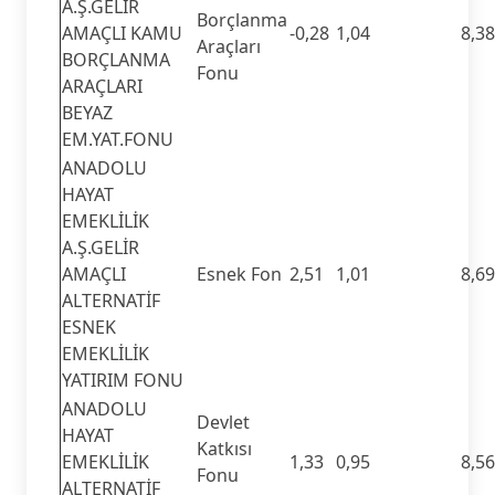
A.Ş.GELİR
Borçlanma
AMAÇLI KAMU
-0,28
1,04
8,38
Araçları
BORÇLANMA
Fonu
ARAÇLARI
BEYAZ
EM.YAT.FONU
ANADOLU
HAYAT
EMEKLİLİK
A.Ş.GELİR
AMAÇLI
Esnek Fon
2,51
1,01
8,69
ALTERNATİF
ESNEK
EMEKLİLİK
YATIRIM FONU
ANADOLU
Devlet
HAYAT
Katkısı
EMEKLİLİK
1,33
0,95
8,56
Fonu
ALTERNATİF