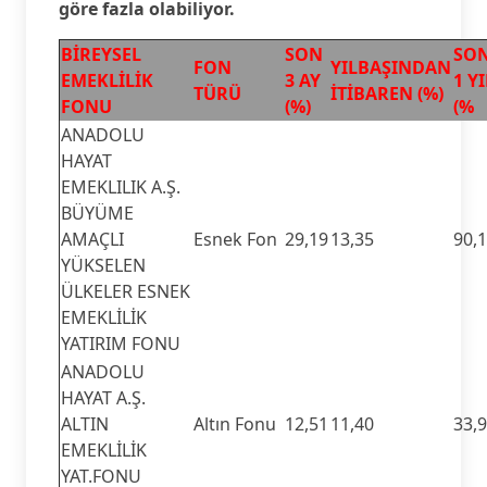
göre fazla olabiliyor.
BİREYSEL
SON
SO
FON
YILBAŞINDAN
EMEKLİLİK
3 AY
1 YI
TÜRÜ
İTİBAREN (%)
FONU
(%)
(%
ANADOLU
HAYAT
EMEKLILIK A.Ş.
BÜYÜME
AMAÇLI
Esnek Fon
29,19
13,35
90,
YÜKSELEN
ÜLKELER ESNEK
EMEKLİLİK
YATIRIM FONU
ANADOLU
HAYAT A.Ş.
ALTIN
Altın Fonu
12,51
11,40
33,
EMEKLİLİK
YAT.FONU