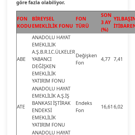
göre fazla olabiliyor.
SON
FON
BİREYSEL
FON
YILBAŞI
3 AY
KODU
EMEKLİLİK FONU
TÜRÜ
İTİBAREN
(%)
ANADOLU HAYAT
EMEKLILIK
A.Ş.B.R.I.C.ÜLKELER
Değişken
ABE
YABANCI
4,77
7,41
Fon
DEĞİŞKEN
EMEKLİLİK
YATIRIM FONU
ANADOLU HAYAT
EMEKLİLİK A.Ş.İŞ
BANKASI İŞTİRAK
Endeks
ATE
16,61
6,02
ENDEKSİ
Fon
EMEKLİLİK
YATIRIM FONU
ANADOLU HAYAT