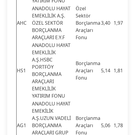
YATIRIM FONU
ANADOLU HAYAT
Özel
EMEKLİLİK A.Ş.
Sektör
AHC
ÖZEL SEKTÖR
Borçlanma
3,40
1,97
BORÇLANMA
Araçları
ARAÇLARI E.Y.F
Fonu
ANADOLU HAYAT
EMEKLİLİK
A.Ş.HSBC
Borçlanma
PORTFÖY
HS1
Araçları
5,14
1,81
BORÇLANMA
Fonu
ARAÇLARI
EMEKLİLİK
YATIRIM FONU
ANADOLU HAYAT
EMEKİLİK
A.Ş.UZUN VADELİ
Borçlanma
AG1
BORÇLANMA
Araçları
5,06
1,78
ARAÇLARI GRUP
Fonu