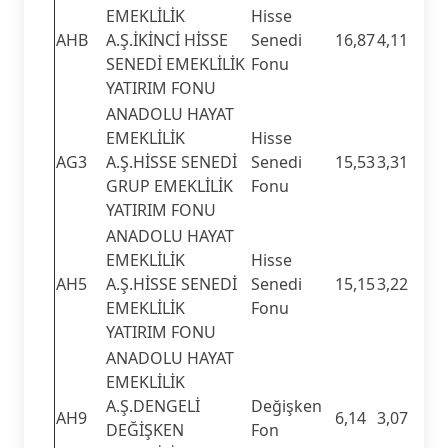
EMEKLİLİK
Hisse
AHB
A.Ş.İKİNCİ HİSSE
Senedi
16,87
4,11
SENEDİ EMEKLİLİK
Fonu
YATIRIM FONU
ANADOLU HAYAT
EMEKLİLİK
Hisse
AG3
A.Ş.HİSSE SENEDİ
Senedi
15,53
3,31
GRUP EMEKLİLİK
Fonu
YATIRIM FONU
ANADOLU HAYAT
EMEKLİLİK
Hisse
AH5
A.Ş.HİSSE SENEDİ
Senedi
15,15
3,22
EMEKLİLİK
Fonu
YATIRIM FONU
ANADOLU HAYAT
EMEKLİLİK
A.Ş.DENGELİ
Değişken
AH9
6,14
3,07
DEĞİŞKEN
Fon