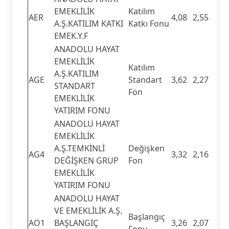
EMEKLİLİK
Katılım
AER
4,08
2,55
A.Ş.KATILIM KATKI
Katkı Fonu
EMEK.Y.F
ANADOLU HAYAT
EMEKLİLİK
Katılım
A.Ş.KATILIM
AGE
Standart
3,62
2,27
STANDART
Fon
EMEKLİLİK
YATIRIM FONU
ANADOLU HAYAT
EMEKLİLİK
A.Ş.TEMKİNLİ
Değişken
AG4
3,32
2,16
DEĞİŞKEN GRUP
Fon
EMEKLİLİK
YATIRIM FONU
ANADOLU HAYAT
VE EMEKLİLİK A.Ş.
Başlangıç
AO1
BAŞLANGIÇ
3,26
2,07
Fonu