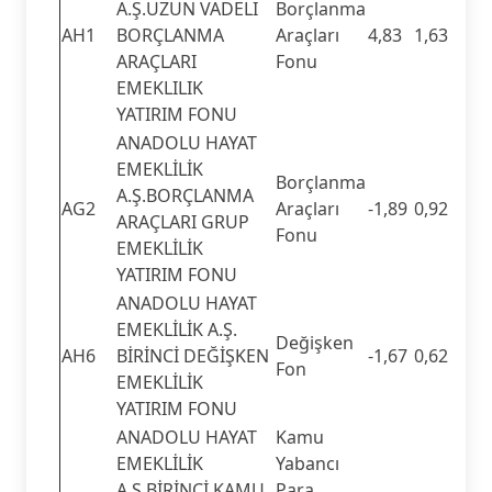
A.Ş.UZUN VADELI
Borçlanma
AH1
BORÇLANMA
Araçları
4,83
1,63
ARAÇLARI
Fonu
EMEKLILIK
YATIRIM FONU
ANADOLU HAYAT
EMEKLİLİK
Borçlanma
A.Ş.BORÇLANMA
AG2
Araçları
-1,89
0,92
ARAÇLARI GRUP
Fonu
EMEKLİLİK
YATIRIM FONU
ANADOLU HAYAT
EMEKLİLİK A.Ş.
Değişken
AH6
BİRİNCİ DEĞİŞKEN
-1,67
0,62
Fon
EMEKLİLİK
YATIRIM FONU
ANADOLU HAYAT
Kamu
EMEKLİLİK
Yabancı
A.Ş.BİRİNCİ KAMU
Para