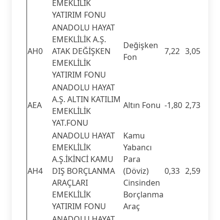
EMEKLİLİK
YATIRIM FONU
ANADOLU HAYAT
EMEKLİLİK A.Ş.
Değişken
AH0
ATAK DEĞİŞKEN
7,22
3,05
Fon
EMEKLİLİK
YATIRIM FONU
ANADOLU HAYAT
A.Ş. ALTIN KATILIM
AEA
Altın Fonu
-1,80
2,73
EMEKLİLİK
YAT.FONU
ANADOLU HAYAT
Kamu
EMEKLİLİK
Yabancı
A.Ş.İKİNCİ KAMU
Para
AH4
DIŞ BORÇLANMA
(Döviz)
0,33
2,59
ARAÇLARI
Cinsinden
EMEKLİLİK
Borçlanma
YATIRIM FONU
Araç
ANADOLU HAYAT