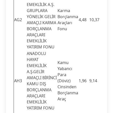
EMEKLİLİK A.Ş.
GRUPLARA
Karma
YÖNELİK GELİR
Borçlanma
AG2
4,48
10,37
AMAÇLI KARMA
Araçları
BORÇLANMA
Fonu
ARAÇLARI
EMEKLİLİK
YATIRIM FONU
ANADOLU
HAYAT
Kamu
EMEKLİLİK
Yabancı
A.Ş.GELİR
Para
AMAÇLI BİRİNCİ
AH3
(Döviz)
1,96
9,14
KAMU DIŞ
Cinsinden
BORÇLANMA
Borçlanma
ARAÇLARI
Araç
EMEKLİLİK
YATIRIM FONU