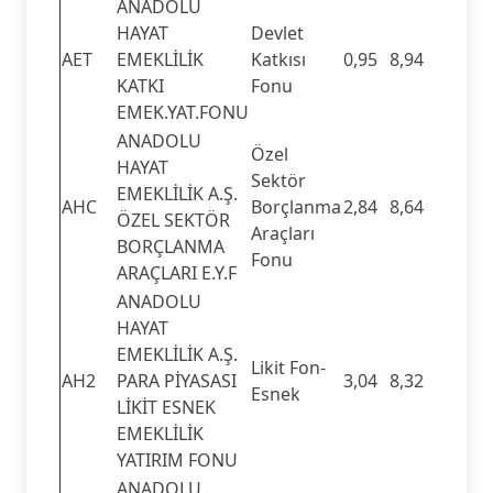
ANADOLU
HAYAT
Devlet
AET
EMEKLİLİK
Katkısı
0,95
8,94
KATKI
Fonu
EMEK.YAT.FONU
ANADOLU
Özel
HAYAT
Sektör
EMEKLİLİK A.Ş.
AHC
Borçlanma
2,84
8,64
ÖZEL SEKTÖR
Araçları
BORÇLANMA
Fonu
ARAÇLARI E.Y.F
ANADOLU
HAYAT
EMEKLİLİK A.Ş.
Likit Fon-
AH2
PARA PİYASASI
3,04
8,32
Esnek
LİKİT ESNEK
EMEKLİLİK
YATIRIM FONU
ANADOLU