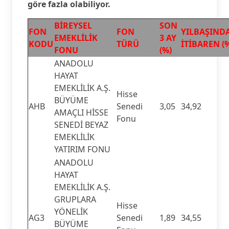
göre fazla olabiliyor.
BİREYSEL
SON
FON
FON
YILBAŞIND
EMEKLİLİK
3 AY
KODU
TÜRÜ
İTİBAREN (
FONU
(%)
ANADOLU
HAYAT
EMEKLİLİK A.Ş.
Hisse
BÜYÜME
AHB
Senedi
3,05
34,92
AMAÇLI HİSSE
Fonu
SENEDİ BEYAZ
EMEKLİLİK
YATIRIM FONU
ANADOLU
HAYAT
EMEKLİLİK A.Ş.
GRUPLARA
Hisse
YÖNELİK
AG3
Senedi
1,89
34,55
BÜYÜME