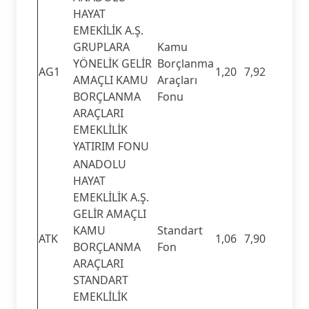
HAYAT
EMEKİLİK A.Ş.
GRUPLARA
Kamu
YÖNELİK GELİR
Borçlanma
AG1
1,20
7,92
AMAÇLI KAMU
Araçları
BORÇLANMA
Fonu
ARAÇLARI
EMEKLİLİK
YATIRIM FONU
ANADOLU
HAYAT
EMEKLİLİK A.Ş.
GELİR AMAÇLI
KAMU
Standart
ATK
1,06
7,90
BORÇLANMA
Fon
ARAÇLARI
STANDART
EMEKLİLİK