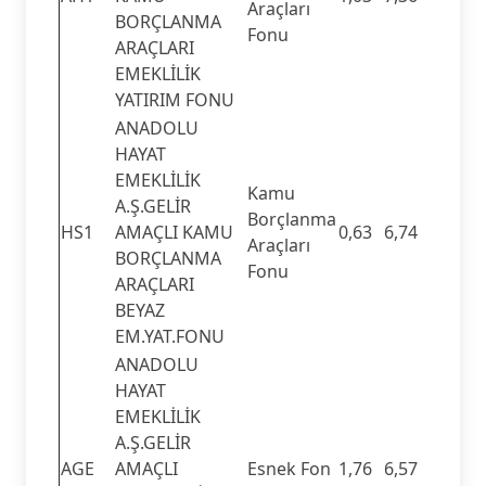
Araçları
BORÇLANMA
Fonu
ARAÇLARI
EMEKLİLİK
YATIRIM FONU
ANADOLU
HAYAT
EMEKLİLİK
Kamu
A.Ş.GELİR
Borçlanma
HS1
AMAÇLI KAMU
0,63
6,74
Araçları
BORÇLANMA
Fonu
ARAÇLARI
BEYAZ
EM.YAT.FONU
ANADOLU
HAYAT
EMEKLİLİK
A.Ş.GELİR
AGE
AMAÇLI
Esnek Fon
1,76
6,57