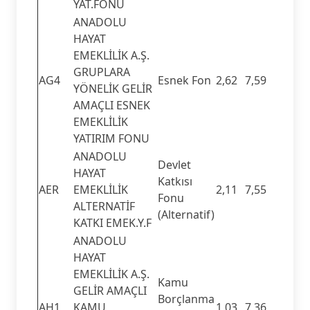
YAT.FONU
ANADOLU
HAYAT
EMEKLİLİK A.Ş.
GRUPLARA
AG4
Esnek Fon
2,62
7,59
YÖNELİK GELİR
AMAÇLI ESNEK
EMEKLİLİK
YATIRIM FONU
ANADOLU
Devlet
HAYAT
Katkısı
AER
EMEKLİLİK
2,11
7,55
Fonu
ALTERNATİF
(Alternatif)
KATKI EMEK.Y.F
ANADOLU
HAYAT
EMEKLİLİK A.Ş.
Kamu
GELİR AMAÇLI
Borçlanma
AH1
KAMU
1,03
7,36