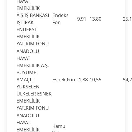
HAYAT
EMEKLİLİK
A.Ş.İŞ BANKASI
Endeks
9,91
13,80
25,
İŞTİRAK
Fon
ENDEKSİ
EMEKLİLİK
YATIRIM FONU
ANADOLU
HAYAT
EMEKLILIK A.Ş.
BÜYÜME
AMAÇLI
Esnek Fon
-1,88
10,55
54,
YÜKSELEN
ÜLKELER ESNEK
EMEKLİLİK
YATIRIM FONU
ANADOLU
HAYAT
Kamu
EMEKLİLİK