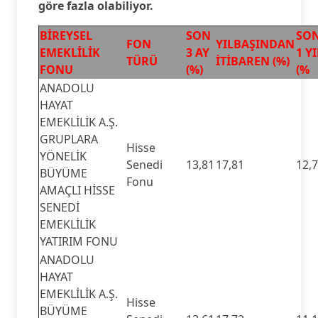
göre fazla olabiliyor.
BİREYSEL
SON
SO
FON
YILBAŞINDAN
EMEKLİLİK
3 AY
1 YI
TÜRÜ
İTİBAREN (%)
FONU
(%)
(%
ANADOLU
HAYAT
EMEKLİLİK A.Ş.
GRUPLARA
Hisse
YÖNELİK
Senedi
13,81
17,81
12,
BÜYÜME
Fonu
AMAÇLI HİSSE
SENEDİ
EMEKLİLİK
YATIRIM FONU
ANADOLU
HAYAT
EMEKLİLİK A.Ş.
Hisse
BÜYÜME