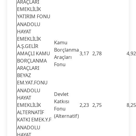
ARAÇLARI
EMEKLİLİK
YATIRIM FONU
ANADOLU
HAYAT
EMEKLİLİK
Kamu
A.Ş.GELİR
Borçlanma
AMAÇLI KAMU
3,17
2,78
4,92
Araçları
BORÇLANMA
Fonu
ARAÇLARI
BEYAZ
EM.YAT.FONU
ANADOLU
Devlet
HAYAT
Katkısı
EMEKLİLİK
2,23
2,75
8,25
Fonu
ALTERNATİF
(Alternatif)
KATKI EMEK.Y.F
ANADOLU
HAYAT