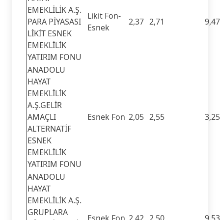
EMEKLİLİK A.Ş.
Likit Fon-
PARA PİYASASI
2,37
2,71
9,47
Esnek
LİKİT ESNEK
EMEKLİLİK
YATIRIM FONU
ANADOLU
HAYAT
EMEKLİLİK
A.Ş.GELİR
AMAÇLI
Esnek Fon
2,05
2,55
3,25
ALTERNATİF
ESNEK
EMEKLİLİK
YATIRIM FONU
ANADOLU
HAYAT
EMEKLİLİK A.Ş.
GRUPLARA
Esnek Fon
2,42
2,50
9,53