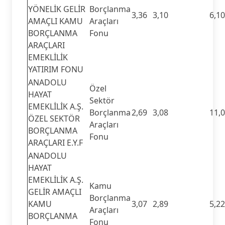
YÖNELİK GELİR
Borçlanma
3,36
3,10
6,10
AMAÇLI KAMU
Araçları
BORÇLANMA
Fonu
ARAÇLARI
EMEKLİLİK
YATIRIM FONU
ANADOLU
Özel
HAYAT
Sektör
EMEKLİLİK A.Ş.
Borçlanma
2,69
3,08
11,
ÖZEL SEKTÖR
Araçları
BORÇLANMA
Fonu
ARAÇLARI E.Y.F
ANADOLU
HAYAT
EMEKLİLİK A.Ş.
Kamu
GELİR AMAÇLI
Borçlanma
KAMU
3,07
2,89
5,22
Araçları
BORÇLANMA
Fonu