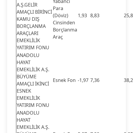
Yabancı
A.Ş.GELİR
Para
AMAÇLI BİRİNCİ
(Döviz)
1,93
8,83
25,
KAMU DIŞ
Cinsinden
BORÇLANMA
Borçlanma
ARAÇLARI
Araç
EMEKLİLİK
YATIRIM FONU
ANADOLU
HAYAT
EMEKLİLİK A.Ş.
BÜYÜME
Esnek Fon
-1,97
7,36
38,
AMAÇLI İKİNCİ
ESNEK
EMEKLİLİK
YATIRIM FONU
ANADOLU
HAYAT
EMEKLİLİK A.Ş.