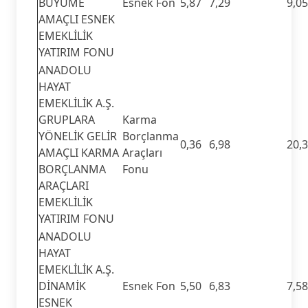
BÜYÜME
Esnek Fon
5,87
7,29
9,05
AMAÇLI ESNEK
EMEKLİLİK
YATIRIM FONU
ANADOLU
HAYAT
EMEKLİLİK A.Ş.
GRUPLARA
Karma
YÖNELİK GELİR
Borçlanma
0,36
6,98
20,
AMAÇLI KARMA
Araçları
BORÇLANMA
Fonu
ARAÇLARI
EMEKLİLİK
YATIRIM FONU
ANADOLU
HAYAT
EMEKLİLİK A.Ş.
DİNAMİK
Esnek Fon
5,50
6,83
7,58
ESNEK