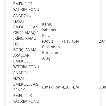
EMEKLİLİK
YATIRIM FONU
ANADOLU
HAYAT
Kamu
EMEKLİLİK A.Ş.
Yabancı
GELİR AMAÇLI
Para
İKİNCİ KAMU
(Döviz)
-1,19
6,44
20,
DIŞ
Cinsinden
BORÇLANMA
Borçlanma
ARAÇLARI
Araç
EMEKLİLİK
YATIRIM FONU
ANADOLU
HAYAT
EMEKLİLİK A.Ş.
Esnek Fon
4,28
4,74
7,38
ESNEK
EMEKLİLİK
YATIRIM FONU