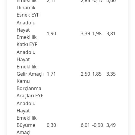
Emeklilik
2,11
2,85
-0,17
4,60
Dinamik
Esnek EYF
Anadolu
Hayat
1,90
3,39
1,98
3,81
Emeklilik
Katkı EYF
Anadolu
Hayat
Emeklilik
Gelir Amaçlı
1,71
2,50
1,85
3,35
Kamu
Borçlanma
Araçları EYF
Anadolu
Hayat
Emeklilik
Büyüme
0,30
6,01
-0,90
3,49
Amaçlı