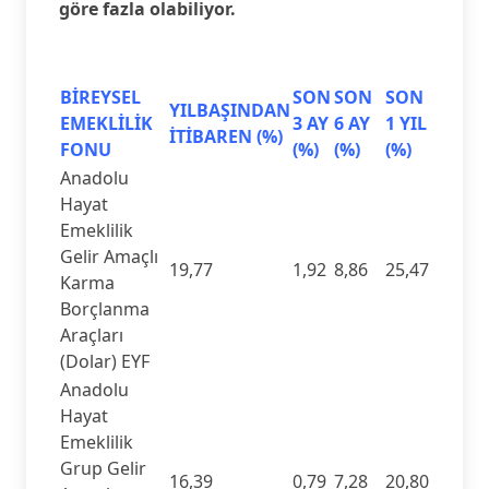
göre fazla olabiliyor.
BİREYSEL
SON
SON
SON
YILBAŞINDAN
EMEKLİLİK
3 AY
6 AY
1 YIL
İTİBAREN (%)
FONU
(%)
(%)
(%)
Anadolu
Hayat
Emeklilik
Gelir Amaçlı
19,77
1,92
8,86
25,47
Karma
Borçlanma
Araçları
(Dolar) EYF
Anadolu
Hayat
Emeklilik
Grup Gelir
16,39
0,79
7,28
20,80