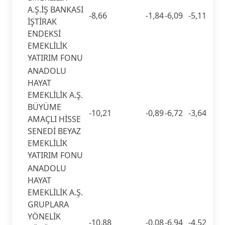
A.Ş.İŞ BANKASI
-8,66
-1,84
-6,09
-5,11
İŞTİRAK
ENDEKSİ
EMEKLİLİK
YATIRIM FONU
ANADOLU
HAYAT
EMEKLİLİK A.Ş.
BÜYÜME
-10,21
-0,89
-6,72
-3,64
AMAÇLI HİSSE
SENEDİ BEYAZ
EMEKLİLİK
YATIRIM FONU
ANADOLU
HAYAT
EMEKLİLİK A.Ş.
GRUPLARA
YÖNELİK
-10,88
-0,08
-6,94
-4,52