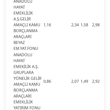
ANADOLU
HAYAT
EMEKLİLİK
A.Ş.GELİR
AMAÇLI KAMU
1,16
2,34
1,58
2,98
BORÇLANMA
ARAÇLARI
BEYAZ
EM.YAT.FONU
ANADOLU
HAYAT
EMEKİLİK A.Ş.
GRUPLARA
YÖNELİK GELİR
0,86
2,07
1,49
2,92
AMAÇLI KAMU
BORÇLANMA
ARAÇLARI
EMEKLİLİK
YATIRIM FONU