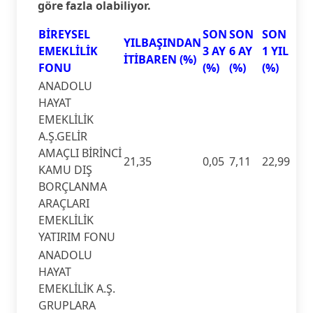
göre fazla olabiliyor.
BİREYSEL
SON
SON
SON
YILBAŞINDAN
EMEKLİLİK
3 AY
6 AY
1 YIL
İTİBAREN (%)
FONU
(%)
(%)
(%)
ANADOLU
HAYAT
EMEKLİLİK
A.Ş.GELİR
AMAÇLI BİRİNCİ
21,35
0,05
7,11
22,99
KAMU DIŞ
BORÇLANMA
ARAÇLARI
EMEKLİLİK
YATIRIM FONU
ANADOLU
HAYAT
EMEKLİLİK A.Ş.
GRUPLARA