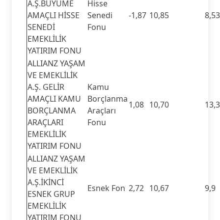
A.Ş.BÜYÜME
Hisse
AMAÇLI HİSSE
Senedi
-1,87
10,85
8,53
SENEDİ
Fonu
EMEKLİLİK
YATIRIM FONU
ALLIANZ YAŞAM
VE EMEKLİLİK
A.Ş. GELİR
Kamu
AMAÇLI KAMU
Borçlanma
1,08
10,70
13,
BORÇLANMA
Araçları
ARAÇLARI
Fonu
EMEKLİLİK
YATIRIM FONU
ALLIANZ YAŞAM
VE EMEKLİLİK
A.Ş.İKİNCİ
Esnek Fon
2,72
10,67
9,9
ESNEK GRUP
EMEKLİLİK
YATIRIM FONU