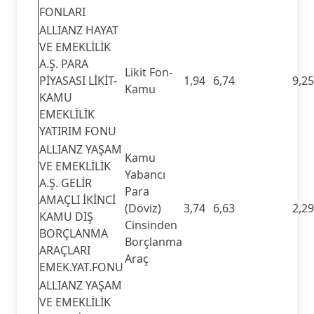
FONLARI
ALLIANZ HAYAT
VE EMEKLİLİK
A.Ş. PARA
Likit Fon-
PİYASASI LİKİT-
1,94
6,74
9,25
Kamu
KAMU
EMEKLİLİK
YATIRIM FONU
ALLIANZ YAŞAM
Kamu
VE EMEKLİLİK
Yabancı
A.Ş. GELİR
Para
AMAÇLI İKİNCİ
(Döviz)
3,74
6,63
2,29
KAMU DIŞ
Cinsinden
BORÇLANMA
Borçlanma
ARAÇLARI
Araç
EMEK.YAT.FONU
ALLIANZ YAŞAM
VE EMEKLİLİK