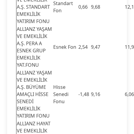
Standart
A.Ş. STANDART
0,66
9,68
12,
Fon
EMEKLİLİK
YATIRIM FONU
ALLIANZ YAŞAM
VE EMEKLİLİK
A.Ş. PERA A
Esnek Fon
2,54
9,47
11,
ESNEK GRUP
EMEKLİLİK
YAT.FONU
ALLIANZ YAŞAM
VE EMEKLİLİK
A.Ş. BÜYÜME
Hisse
AMAÇLI HİSSE
Senedi
-1,48
9,16
6,06
SENEDİ
Fonu
EMEKLİLİK
YATIRIM FONU
ALLIANZ HAYAT
VE EMEKLİLİK