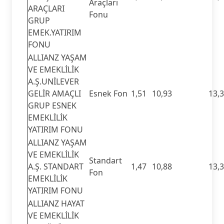
Araçları
ARAÇLARI
Fonu
GRUP
EMEK.YATIRIM
FONU
ALLIANZ YAŞAM
VE EMEKLİLİK
A.Ş.UNİLEVER
GELİR AMAÇLI
Esnek Fon
1,51
10,93
13,
GRUP ESNEK
EMEKLİLİK
YATIRIM FONU
ALLIANZ YAŞAM
VE EMEKLİLİK
Standart
A.Ş. STANDART
1,47
10,88
13,
Fon
EMEKLİLİK
YATIRIM FONU
ALLIANZ HAYAT
VE EMEKLİLİK