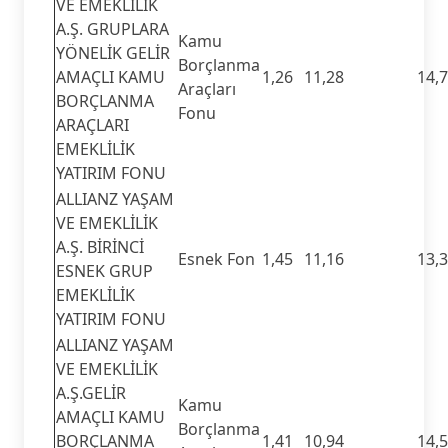
VE EMEKLİLİK
A.Ş. GRUPLARA
Kamu
YÖNELİK GELİR
Borçlanma
AMAÇLI KAMU
1,26
11,28
14,
Araçları
BORÇLANMA
Fonu
ARAÇLARI
EMEKLİLİK
YATIRIM FONU
ALLIANZ YAŞAM
VE EMEKLİLİK
A.Ş. BİRİNCİ
Esnek Fon
1,45
11,16
13,
ESNEK GRUP
EMEKLİLİK
YATIRIM FONU
ALLIANZ YAŞAM
VE EMEKLİLİK
A.Ş.GELİR
Kamu
AMAÇLI KAMU
Borçlanma
BORÇLANMA
1,41
10,94
14,