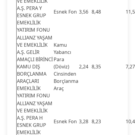
VE EMEKLİLİK
A.Ş. PERA Y
Esnek Fon
3,56
8,48
11,
ESNEK GRUP
EMEKLİLİK
YATIRIM FONU
ALLIANZ YAŞAM
VE EMEKLİLİK
Kamu
A.Ş. GELİR
Yabancı
AMAÇLI BİRİNCİ
Para
KAMU DIŞ
(Döviz)
2,24
8,35
7,27
BORÇLANMA
Cinsinden
ARAÇLARI
Borçlanma
EMEKLİLİK
Araç
YATIRIM FONU
ALLIANZ YAŞAM
VE EMEKLİLİK
A.Ş. PERA H
Esnek Fon
3,28
8,23
10,
ESNEK GRUP
EMEKLİLİK