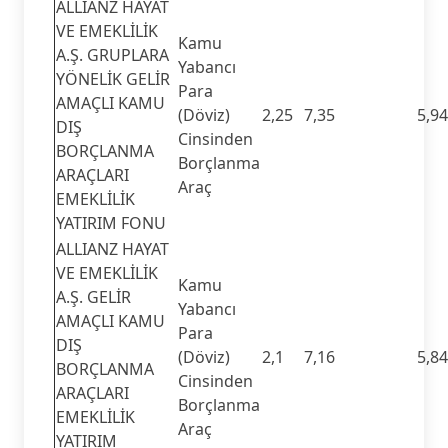
ALLIANZ HAYAT
VE EMEKLİLİK
Kamu
A.Ş. GRUPLARA
Yabancı
YÖNELİK GELİR
Para
AMAÇLI KAMU
(Döviz)
2,25
7,35
5,94
DIŞ
Cinsinden
BORÇLANMA
Borçlanma
ARAÇLARI
Araç
EMEKLİLİK
YATIRIM FONU
ALLIANZ HAYAT
VE EMEKLİLİK
Kamu
A.Ş. GELİR
Yabancı
AMAÇLI KAMU
Para
DIŞ
(Döviz)
2,1
7,16
5,84
BORÇLANMA
Cinsinden
ARAÇLARI
Borçlanma
EMEKLİLİK
Araç
YATIRIM