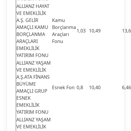
ALLIANZ HAYAT
VE EMEKLİLİK
A.Ş. GELİR
Kamu
AMAÇLI KAMU
Borçlanma
1,03
10,49
13,
BORÇLANMA
Araçları
ARAÇLARI
Fonu
EMEKLİLİK
YATIRIM FONU
ALLIANZ YAŞAM
VE EMEKLİLİK
A.Ş.ATA FİNANS
BÜYÜME
Esnek Fon
0,8
10,40
6,46
AMAÇLI GRUP
ESNEK
EMEKLİLİK
YATIRIM FONU
ALLIANZ YAŞAM
VE EMEKLİLİK