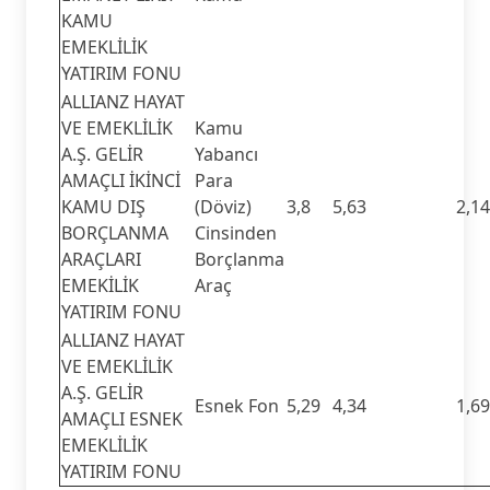
KAMU
EMEKLİLİK
YATIRIM FONU
ALLIANZ HAYAT
VE EMEKLİLİK
Kamu
A.Ş. GELİR
Yabancı
AMAÇLI İKİNCİ
Para
KAMU DIŞ
(Döviz)
3,8
5,63
2,14
BORÇLANMA
Cinsinden
ARAÇLARI
Borçlanma
EMEKİLİK
Araç
YATIRIM FONU
ALLIANZ HAYAT
VE EMEKLİLİK
A.Ş. GELİR
Esnek Fon
5,29
4,34
1,69
AMAÇLI ESNEK
EMEKLİLİK
YATIRIM FONU