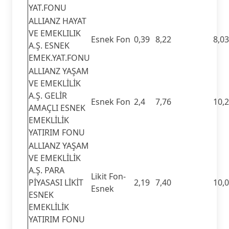
YAT.FONU
ALLIANZ HAYAT
VE EMEKLILIK
Esnek Fon
0,39
8,22
8,03
A.Ş. ESNEK
EMEK.YAT.FONU
ALLIANZ YAŞAM
VE EMEKLİLİK
A.Ş. GELİR
Esnek Fon
2,4
7,76
10,
AMAÇLI ESNEK
EMEKLİLİK
YATIRIM FONU
ALLIANZ YAŞAM
VE EMEKLİLİK
A.Ş. PARA
Likit Fon-
PİYASASI LİKİT
2,19
7,40
10,
Esnek
ESNEK
EMEKLİLİK
YATIRIM FONU