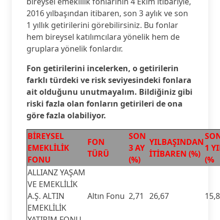
bireysel emeklilik fonlarının 4 Ekim itibariyle,
2016 yılbaşından itibaren, son 3 aylık ve son
1 yıllık getirilerini görebilirsiniz. Bu fonlar
hem bireysel katılımcılara yönelik hem de
gruplara yönelik fonlardır.
Fon getirilerini incelerken, o getirilerin
farklı türdeki ve risk seviyesindeki fonlara
ait olduğunu unutmayalım. Bildiğiniz gibi
riski fazla olan fonların getirileri de ona
göre fazla olabiliyor.
BİREYSEL
SON
SO
FON
YILBAŞINDAN
EMEKLİLİK
3 AY
1 YI
TÜRÜ
İTİBAREN (%)
FONU
(%)
(%
ALLIANZ YAŞAM
VE EMEKLİLİK
A.Ş. ALTIN
Altın Fonu
2,71
26,67
15,
EMEKLİLİK
YATIRIM FONU