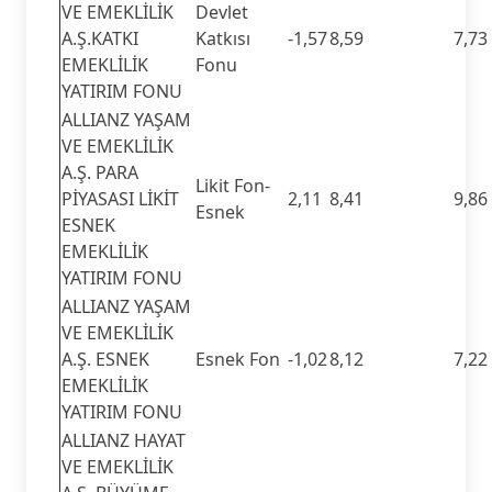
VE EMEKLİLİK
Devlet
A.Ş.KATKI
Katkısı
-1,57
8,59
7,73
EMEKLİLİK
Fonu
YATIRIM FONU
ALLIANZ YAŞAM
VE EMEKLİLİK
A.Ş. PARA
Likit Fon-
PİYASASI LİKİT
2,11
8,41
9,86
Esnek
ESNEK
EMEKLİLİK
YATIRIM FONU
ALLIANZ YAŞAM
VE EMEKLİLİK
A.Ş. ESNEK
Esnek Fon
-1,02
8,12
7,22
EMEKLİLİK
YATIRIM FONU
ALLIANZ HAYAT
VE EMEKLİLİK