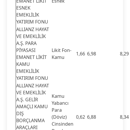
EMANET LİKİT
Esnek
ESNEK
EMEKLİLİK
YATIRIM FONU
ALLIANZ HAYAT
VE EMEKLİLİK
A.Ş. PARA
PİYASASI
Likit Fon-
1,66
6,98
8,29
EMANET LİKİT
Kamu
KAMU
EMEKLİLİK
YATIRIM FONU
ALLIANZ HAYAT
VE EMEKLİLİK
Kamu
A.Ş. GELİR
Yabancı
AMAÇLI KAMU
Para
DIŞ
(Döviz)
0,62
6,88
8,34
BORÇLANMA
Cinsinden
ARAÇLARI