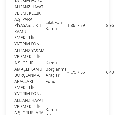
YATIRIM FONU
ALLIANZ HAYAT
VE EMEKLİLİK
A.Ş. PARA
Likit Fon-
PİYASASI LİKİT-
1,86
7,59
8,96
Kamu
KAMU
EMEKLİLİK
YATIRIM FONU
ALLIANZ YAŞAM
VE EMEKLİLİK
A.Ş. GELİR
Kamu
AMAÇLI KAMU
Borçlanma
-1,75
7,56
6,48
BORÇLANMA
Araçları
ARAÇLARI
Fonu
EMEKLİLİK
YATIRIM FONU
ALLIANZ HAYAT
VE EMEKLİLİK
Kamu
A.Ş. GRUPLARA