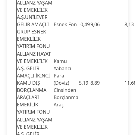
ALLIANZ YAŞAM
VE EMEKLİLİK
A.Ş.UNİLEVER
GELİR AMAÇLI
Esnek Fon
-0,49
9,06
8,13
GRUP ESNEK
EMEKLİLİK
YATIRIM FONU
ALLIANZ HAYAT
VE EMEKLİLİK
Kamu
A.Ş. GELİR
Yabancı
AMAÇLI İKİNCİ
Para
KAMU DIŞ
(Döviz)
5,19
8,89
11,6
BORÇLANMA
Cinsinden
ARAÇLARI
Borçlanma
EMEKİLİK
Araç
YATIRIM FONU
ALLIANZ YAŞAM
VE EMEKLİLİK
A.Ş. GELİR