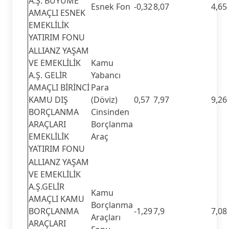
A.Ş. BÜYÜME
Esnek Fon
-0,32
8,07
4,65
AMAÇLI ESNEK
EMEKLİLİK
YATIRIM FONU
ALLIANZ YAŞAM
VE EMEKLİLİK
Kamu
A.Ş. GELİR
Yabancı
AMAÇLI BİRİNCİ
Para
KAMU DIŞ
(Döviz)
0,57
7,97
9,26
BORÇLANMA
Cinsinden
ARAÇLARI
Borçlanma
EMEKLİLİK
Araç
YATIRIM FONU
ALLIANZ YAŞAM
VE EMEKLİLİK
A.Ş.GELİR
Kamu
AMAÇLI KAMU
Borçlanma
BORÇLANMA
-1,29
7,9
7,08
Araçları
ARAÇLARI