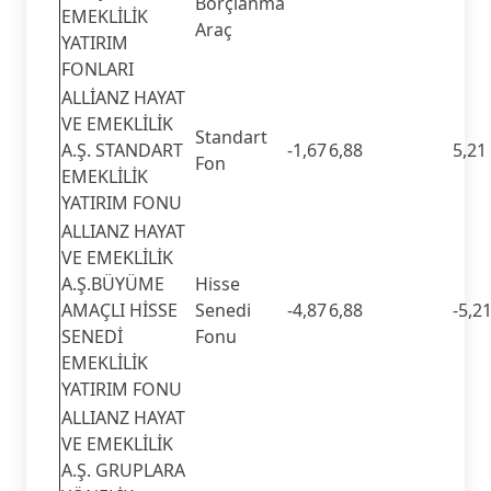
Borçlanma
EMEKLİLİK
Araç
YATIRIM
FONLARI
ALLİANZ HAYAT
VE EMEKLİLİK
Standart
A.Ş. STANDART
-1,67
6,88
5,21
Fon
EMEKLİLİK
YATIRIM FONU
ALLIANZ HAYAT
VE EMEKLİLİK
A.Ş.BÜYÜME
Hisse
AMAÇLI HİSSE
Senedi
-4,87
6,88
-5,2
SENEDİ
Fonu
EMEKLİLİK
YATIRIM FONU
ALLIANZ HAYAT
VE EMEKLİLİK
A.Ş. GRUPLARA