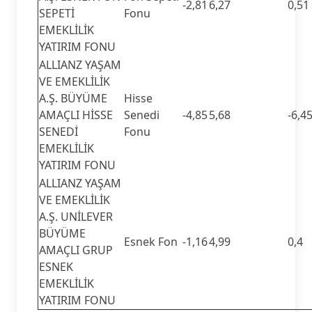
-2,81
6,27
0,51
SEPETİ
Fonu
EMEKLİLİK
YATIRIM FONU
ALLIANZ YAŞAM
VE EMEKLİLİK
A.Ş. BÜYÜME
Hisse
AMAÇLI HİSSE
Senedi
-4,85
5,68
-6,4
SENEDİ
Fonu
EMEKLİLİK
YATIRIM FONU
ALLIANZ YAŞAM
VE EMEKLİLİK
A.Ş. UNİLEVER
BÜYÜME
Esnek Fon
-1,16
4,99
0,4
AMAÇLI GRUP
ESNEK
EMEKLİLİK
YATIRIM FONU