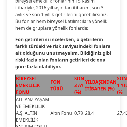
bireysel emeklilik fonlarının 15 Kasım
itibariyle, 2016 yılbaşından itibaren, son 3
aylık ve son 1 yıllık getirilerini görebilirsiniz.
Bu fonlar hem bireysel katılımcılara yönelik
hem de gruplara yönelik fonlardır.
Fon getirilerini incelerken, o getirilerin
farklı türdeki ve risk seviyesindeki fonlara
ait olduğunu unutmayalım. Bildiğiniz gibi
riski fazla olan fonların getirileri de ona
göre fazla olabiliyor.
BİREYSEL
SON
SON
FON
YILBAŞINDAN
EMEKLİLİK
3 AY
1 YI
TÜRÜ
İTİBAREN (%)
FONU
(%)
(%
ALLIANZ YAŞAM
VE EMEKLİLİK
A.Ş. ALTIN
Altın Fonu
0,79
28,4
27,4
EMEKLİLİK
YATIRIM FONU