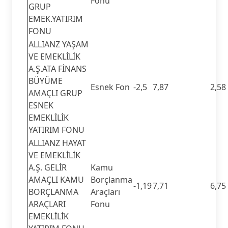
Fonu
GRUP
EMEK.YATIRIM
FONU
ALLIANZ YAŞAM
VE EMEKLİLİK
A.Ş.ATA FİNANS
BÜYÜME
Esnek Fon
-2,5
7,87
2,58
AMAÇLI GRUP
ESNEK
EMEKLİLİK
YATIRIM FONU
ALLIANZ HAYAT
VE EMEKLİLİK
A.Ş. GELİR
Kamu
AMAÇLI KAMU
Borçlanma
-1,19
7,71
6,75
BORÇLANMA
Araçları
ARAÇLARI
Fonu
EMEKLİLİK