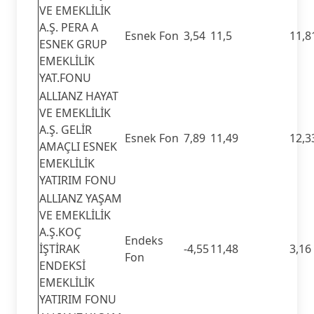
VE EMEKLİLİK
A.Ş. PERA A
Esnek Fon
3,54
11,5
11,8
ESNEK GRUP
EMEKLİLİK
YAT.FONU
ALLIANZ HAYAT
VE EMEKLİLİK
A.Ş. GELİR
Esnek Fon
7,89
11,49
12,3
AMAÇLI ESNEK
EMEKLİLİK
YATIRIM FONU
ALLIANZ YAŞAM
VE EMEKLİLİK
A.Ş.KOÇ
Endeks
İŞTİRAK
-4,55
11,48
3,16
Fon
ENDEKSİ
EMEKLİLİK
YATIRIM FONU