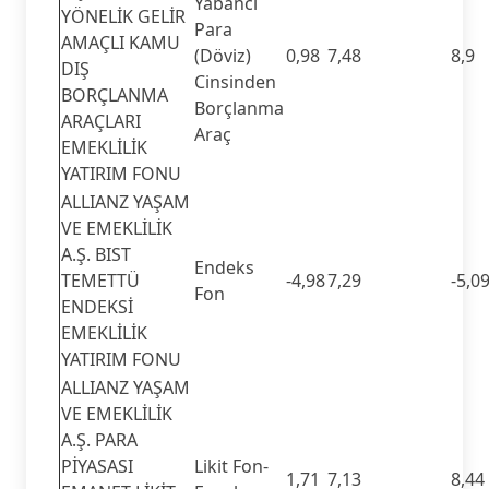
Yabancı
YÖNELİK GELİR
Para
AMAÇLI KAMU
(Döviz)
0,98
7,48
8,9
DIŞ
Cinsinden
BORÇLANMA
Borçlanma
ARAÇLARI
Araç
EMEKLİLİK
YATIRIM FONU
ALLIANZ YAŞAM
VE EMEKLİLİK
A.Ş. BIST
Endeks
TEMETTÜ
-4,98
7,29
-5,0
Fon
ENDEKSİ
EMEKLİLİK
YATIRIM FONU
ALLIANZ YAŞAM
VE EMEKLİLİK
A.Ş. PARA
PİYASASI
Likit Fon-
1,71
7,13
8,44