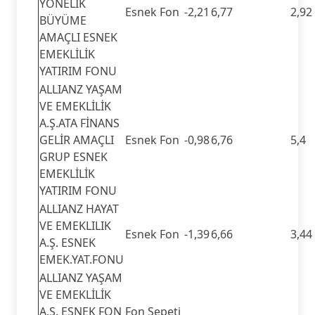
YÖNELİK
Esnek Fon
-2,21
6,77
2,92
BÜYÜME
AMAÇLI ESNEK
EMEKLİLİK
YATIRIM FONU
ALLIANZ YAŞAM
VE EMEKLİLİK
A.Ş.ATA FİNANS
GELİR AMAÇLI
Esnek Fon
-0,98
6,76
5,4
GRUP ESNEK
EMEKLİLİK
YATIRIM FONU
ALLIANZ HAYAT
VE EMEKLILIK
Esnek Fon
-1,39
6,66
3,44
A.Ş. ESNEK
EMEK.YAT.FONU
ALLIANZ YAŞAM
VE EMEKLİLİK
A.Ş. ESNEK FON
Fon Sepeti