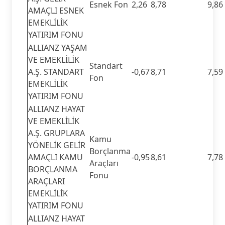
Esnek Fon
2,26
8,78
9,86
AMAÇLI ESNEK
EMEKLİLİK
YATIRIM FONU
ALLIANZ YAŞAM
VE EMEKLİLİK
Standart
A.Ş. STANDART
-0,67
8,71
7,59
Fon
EMEKLİLİK
YATIRIM FONU
ALLIANZ HAYAT
VE EMEKLİLİK
A.Ş. GRUPLARA
Kamu
YÖNELİK GELİR
Borçlanma
AMAÇLI KAMU
-0,95
8,61
7,78
Araçları
BORÇLANMA
Fonu
ARAÇLARI
EMEKLİLİK
YATIRIM FONU
ALLIANZ HAYAT