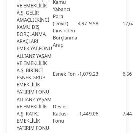
Kamu
VE EMEKLİLİK
Yabancı
A.Ş. GELİR
Para
AMAÇLI İKİNCİ
(Döviz)
4,97
9,58
12,6
KAMU DIŞ
Cinsinden
BORÇLANMA
Borçlanma
ARAÇLARI
Araç
EMEK.YAT.FONU
ALLIANZ YAŞAM
VE EMEKLİLİK
A.Ş. BİRİNCİ
Esnek Fon
-1,07
9,23
6,56
ESNEK GRUP
EMEKLİLİK
YATIRIM FONU
ALLIANZ YAŞAM
VE EMEKLİLİK
Devlet
A.Ş. KATKI
Katkısı
-1,44
9,06
7,44
EMEKLİLİK
Fonu
YATIRIM FONU