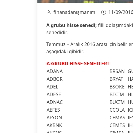
finansdanışmanım
11/09/201
A grubu hisse senedi;
fiili dolaşımdak
senedidir.
Temmuz – Aralık 2016 arası için belirl
aşağıdaki gibidir.
A GRUBU HİSSE SENETLERİ
ADANA
BRSAN
G
ADBGR
BRYAT
H
ADEL
BSOKE
H
ADESE
BTCIM
H
ADNAC
BUCIM
H
AEFES
CCOLA
IC
AFYON
CEMAS
I
AKBNK
CEMTS
IH