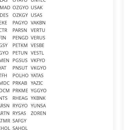
LAS
OYAYO
UNYEC
HMAD
OZGYO
USAK
NDES
OZKGY
USAS
EKE
PAGYO
VAKBN
CTR
PARSN
VERTU
FIN
PENGD
VERUS
GSY
PETKM
VESBE
SGYO
PETUN
VESTL
SMEN
PGSUS
VKFYO
YAT
PNSUT
VKGYO
TFH
POLHO
YATAS
ZMDC
PRKAB
YAZIC
ZOCM
PRKME
YGGYO
NTS
RHEAG
YKBNK
ARSN
RYGYO
YUNSA
ARTN
RYSAS
ZOREN
ATMR
SAFGY
CHOL
SAHOL