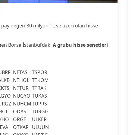
6
i pay değeri 30 milyon TL ve üzeri olan hisse
enen Borsa İstanbul’daki
A grubu hisse senetleri
UBRF
NETAS
TSPOR
ALKB
NTHOL
TTKOM
EKTS
NTTUR
TTRAK
LGYO
NUGYO
TUKAS
URGZ
NUHCM
TUPRS
BCT
ODAS
TURGG
EYHO
ORGE
ULKER
EVA
OTKAR
ULUUN