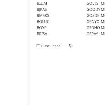
BIZIM
GOLTS
M
BJKAS
GOODY
M
BMEKS
GOZDE
M
BOLUC
GRNYO
M
BOYP
GSDHO
M
BRISA
GSRAY
M
Hisse Senedi