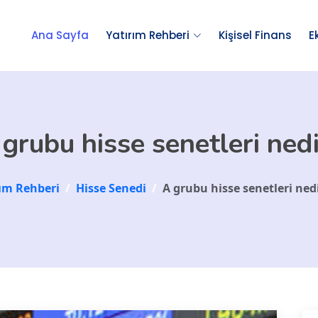
Ana Sayfa
Yatırım Rehberi
Kişisel Finans
E
grubu hisse senetleri ned
rım Rehberi
/
Hisse Senedi
/
A grubu hisse senetleri ned