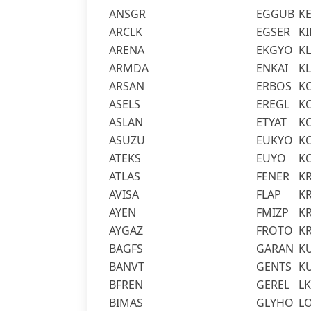
ANSGR
EGGUB
K
ARCLK
EGSER
KI
ARENA
EKGYO
K
ARMDA
ENKAI
K
ARSAN
ERBOS
K
ASELS
EREGL
K
ASLAN
ETYAT
K
ASUZU
EUKYO
K
ATEKS
EUYO
K
ATLAS
FENER
K
AVISA
FLAP
K
AYEN
FMIZP
K
AYGAZ
FROTO
K
BAGFS
GARAN
K
BANVT
GENTS
K
BFREN
GEREL
L
BIMAS
GLYHO
L