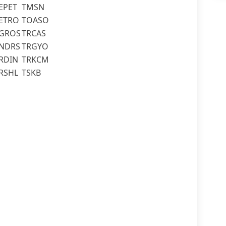
EPET
TMSN
ETRO
TOASO
GROS
TRCAS
NDRS
TRGYO
RDIN
TRKCM
RSHL
TSKB