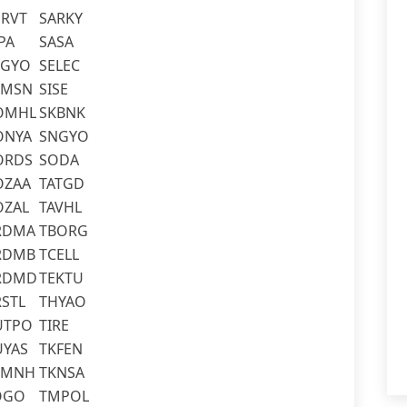
ERVT
SARKY
PA
SASA
LGYO
SELEC
LMSN
SISE
OMHL
SKBNK
ONYA
SNGYO
ORDS
SODA
OZAA
TATGD
OZAL
TAVHL
RDMA
TBORG
RDMB
TCELL
RDMD
TEKTU
RSTL
THYAO
UTPO
TIRE
UYAS
TKFEN
KMNH
TKNSA
OGO
TMPOL