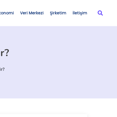
konomi
Veri Merkezi
Şirketim
İletişim
ir?
ir?