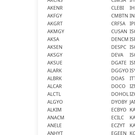
AKCNS
CIMSA
IH
AKENR
CLEBI
I
AKFGY
CMBTN
I
AKGRT
CRFSA
IP
AKMGY
CUSAN
IS
AKSA
DENCM
IS
AKSEN
DESPC
IS
AKSGY
DEVA
I
AKSUE
DGATE
I
ALARK
DGGYO
IS
ALBRK
DOAS
IT
ALCAR
DOCO
I
ALCTL
DOHOL
I
ALGYO
DYOBY
JA
ALKIM
ECBYO
K
ANACM
ECILC
K
ANELE
ECZYT
K
ANHYT
EGEEN
K