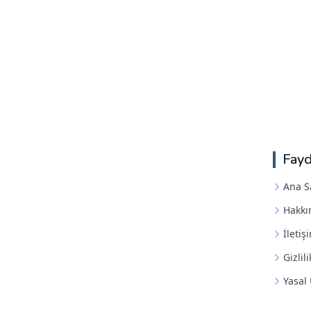
Fayd
Ana S
Hakkı
İletiş
Gizlili
Yasal 