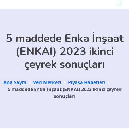
Skip to main content
5 maddede Enka İnşaat
(ENKAI) 2023 ikinci
çeyrek sonuçları
Ana Sayfa
/
Veri Merkezi
/
Piyasa Haberleri
/
5 maddede Enka İnşaat (ENKAI) 2023 ikinci çeyrek
sonuçları